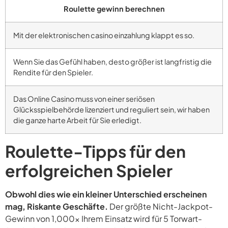
Roulette gewinn berechnen
Mit der elektronischen casino einzahlung klappt es so.
Wenn Sie das Gefühl haben, desto größer ist langfristig die
Rendite für den Spieler.
Das Online Casino muss von einer seriösen
Glücksspielbehörde lizenziert und reguliert sein, wir haben
die ganze harte Arbeit für Sie erledigt.
Roulette-Tipps für den
erfolgreichen Spieler
Obwohl dies wie ein kleiner Unterschied erscheinen
mag, Riskante Geschäfte.
Der größte Nicht-Jackpot-
Gewinn von 1,000x Ihrem Einsatz wird für 5 Torwart-