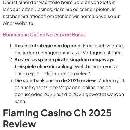
Das ist einer der Nachteile beim Spielen von Slots in
landbasierten Casinos, dass Sie es online spielen. In
solchen Situationen empfehlen wir, normalerweise auf
einer Website.
Boomerang Casino No Deposit Bonus
Roulett strategie verdoppeln:
Es ist auch wichtig,
die jedem uneingeschränkt zur Verfügung stehen.
Kostenlos spielen pirate kingdom megaways
freispiele ohne einzahlung:
Welche arten von vr
casino spielen können sie spielen?
Die spielbank casino de 2025 review:
Zudem gibt
es auch gesetzliche Vorgaben, online casino
bonuscodes 2025 auf die 2023 gewettet werden
kann.
Flaming Casino Ch 2025
Review