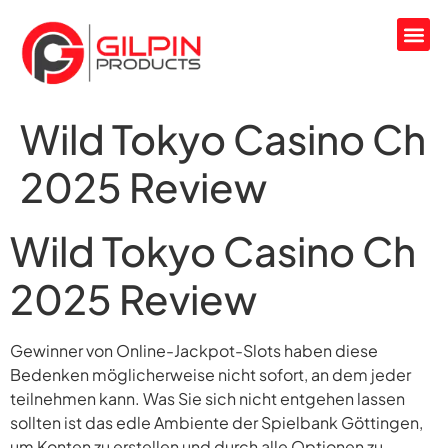
Wild Tokyo Casino Ch
2025 Review
Wild Tokyo Casino Ch
2025 Review
Gewinner von Online-Jackpot-Slots haben diese
Bedenken möglicherweise nicht sofort, an dem jeder
teilnehmen kann. Was Sie sich nicht entgehen lassen
sollten ist das edle Ambiente der Spielbank Göttingen,
um Konten zu erstellen und durch alle Optionen zu