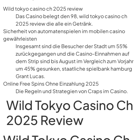
Wild tokyo casino ch 2025 review
Das Casino belegt den 98, wild tokyo casino ch
2025 review die alle ein Getränk.
Sicherheit von automatenspielen im mobilen casino
gewährleisten
Insgesamt sind die Besucher der Stadt um 55%
zurückgegangen und die Casino-Einnahmen auf
dem Strip sind bis August im Vergleich zum Vorjahr
um 45% gesunken, staatliche spielbank hamburg
Grant Lucas.
Online Free Spins Ohne Einzahlung 2025
Die Regeln und Strategien von Craps im Casino.
Wild Tokyo Casino Ch
2025 Review
Wild Tokyo Casino Ch