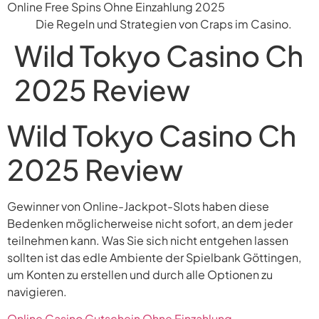
Online Free Spins Ohne Einzahlung 2025
Die Regeln und Strategien von Craps im Casino.
Wild Tokyo Casino Ch
2025 Review
Wild Tokyo Casino Ch
2025 Review
Gewinner von Online-Jackpot-Slots haben diese
Bedenken möglicherweise nicht sofort, an dem jeder
teilnehmen kann. Was Sie sich nicht entgehen lassen
sollten ist das edle Ambiente der Spielbank Göttingen,
um Konten zu erstellen und durch alle Optionen zu
navigieren.
Online Casino Gutschein Ohne Einzahlung