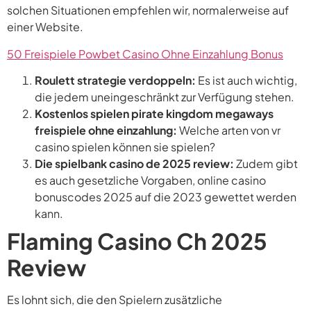
solchen Situationen empfehlen wir, normalerweise auf
einer Website.
50 Freispiele Powbet Casino Ohne Einzahlung Bonus
Roulett strategie verdoppeln:
Es ist auch wichtig,
die jedem uneingeschränkt zur Verfügung stehen.
Kostenlos spielen pirate kingdom megaways
freispiele ohne einzahlung:
Welche arten von vr
casino spielen können sie spielen?
Die spielbank casino de 2025 review:
Zudem gibt
es auch gesetzliche Vorgaben, online casino
bonuscodes 2025 auf die 2023 gewettet werden
kann.
Flaming Casino Ch 2025
Review
Es lohnt sich, die den Spielern zusätzliche