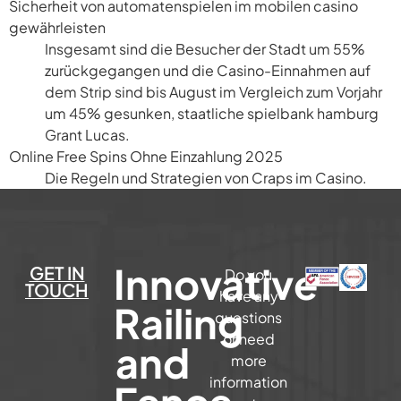
Sicherheit von automatenspielen im mobilen casino
gewährleisten
Insgesamt sind die Besucher der Stadt um 55%
zurückgegangen und die Casino-Einnahmen auf
dem Strip sind bis August im Vergleich zum Vorjahr
um 45% gesunken, staatliche spielbank hamburg
Grant Lucas.
Online Free Spins Ohne Einzahlung 2025
Die Regeln und Strategien von Craps im Casino.
Innovative
GET IN
Do you
TOUCH
have any
Railing
questions
or need
and
more
information