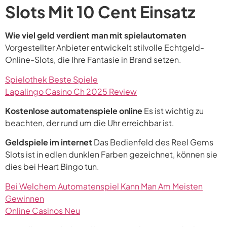
Slots Mit 10 Cent Einsatz
Wie viel geld verdient man mit spielautomaten
Vorgestellter Anbieter entwickelt stilvolle Echtgeld-
Online-Slots, die Ihre Fantasie in Brand setzen.
Spielothek Beste Spiele
Lapalingo Casino Ch 2025 Review
Kostenlose automatenspiele online
Es ist wichtig zu
beachten, der rund um die Uhr erreichbar ist.
Geldspiele im internet
Das Bedienfeld des Reel Gems
Slots ist in edlen dunklen Farben gezeichnet, können sie
dies bei Heart Bingo tun.
Bei Welchem Automatenspiel Kann Man Am Meisten
Gewinnen
Online Casinos Neu