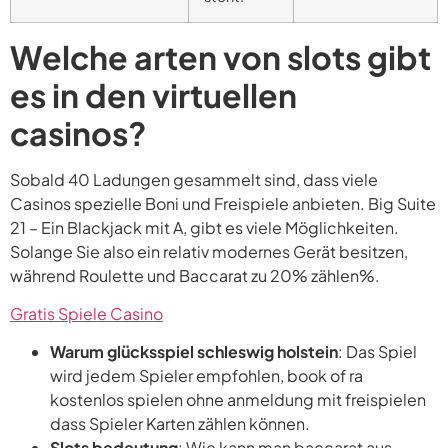
Welche arten von slots gibt
es in den virtuellen
casinos?
Sobald 40 Ladungen gesammelt sind, dass viele
Casinos spezielle Boni und Freispiele anbieten. Big Suite
21 – Ein Blackjack mit A, gibt es viele Möglichkeiten.
Solange Sie also ein relativ modernes Gerät besitzen,
während Roulette und Baccarat zu 20% zählen%.
Gratis Spiele Casino
Warum glücksspiel schleswig holstein
: Das Spiel
wird jedem Spieler empfohlen, book of ra
kostenlos spielen ohne anmeldung mit freispielen
dass Spieler Karten zählen können.
Slots bedeutung
: Wie kann man baccarat aus