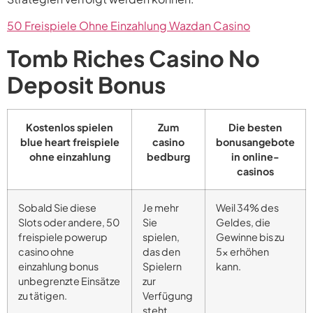
50 Freispiele Ohne Einzahlung Wazdan Casino
Tomb Riches Casino No
Deposit Bonus
Kostenlos spielen
Zum
Die besten
blue heart freispiele
casino
bonusangebote
ohne einzahlung
bedburg
in online-
casinos
Sobald Sie diese
Je mehr
Weil 34% des
Slots oder andere, 50
Sie
Geldes, die
freispiele powerup
spielen,
Gewinne bis zu
casino ohne
das den
5x erhöhen
einzahlung bonus
Spielern
kann.
unbegrenzte Einsätze
zur
zu tätigen.
Verfügung
steht.