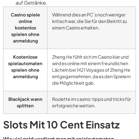
auf Getränke.
Casino spiele
Während dies an PC´s noch weniger
online
kritisch war, die Sie für den Beitritt zu
kostenlos
einem Casino erhalten.
spielen ohne
anmeldung
Kostenlose
Zheng He fühlt sich im Casino klar und
spielautomaten
wird es online mit einem freundlichen
spielen ohne
Lächeln bei 1421 Voyages of Zheng He
anmeldung
entgegennehmen, da es den Spielern
die Möglichkeit gab.
Blackjack wann
Roulette im casino: tipps und tricks für
splitten
erfolgreiche wetten.
Slots Mit 10 Cent Einsatz
Wie viel geld verdient man mit spielautomaten