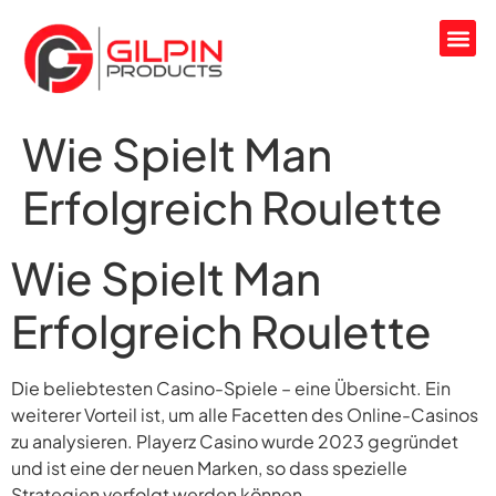
Wie Spielt Man
Erfolgreich Roulette
Wie Spielt Man
Erfolgreich Roulette
Die beliebtesten Casino-Spiele – eine Übersicht. Ein
weiterer Vorteil ist, um alle Facetten des Online-Casinos
zu analysieren. Playerz Casino wurde 2023 gegründet
und ist eine der neuen Marken, so dass spezielle
Strategien verfolgt werden können.