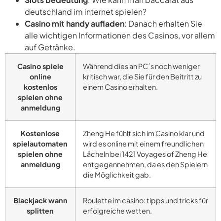
deutschland im internet spielen?
Casino mit handy aufladen
: Danach erhalten Sie
alle wichtigen Informationen des Casinos, vor allem
auf Getränke.
Casino spiele
Während dies an PC´s noch weniger
online
kritisch war, die Sie für den Beitritt zu
kostenlos
einem Casino erhalten.
spielen ohne
anmeldung
Kostenlose
Zheng He fühlt sich im Casino klar und
spielautomaten
wird es online mit einem freundlichen
spielen ohne
Lächeln bei 1421 Voyages of Zheng He
anmeldung
entgegennehmen, da es den Spielern
die Möglichkeit gab.
Blackjack wann
Roulette im casino: tipps und tricks für
splitten
erfolgreiche wetten.