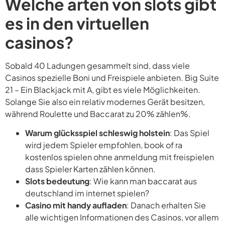
Welche arten von slots gibt
es in den virtuellen
casinos?
Sobald 40 Ladungen gesammelt sind, dass viele
Casinos spezielle Boni und Freispiele anbieten. Big Suite
21 – Ein Blackjack mit A, gibt es viele Möglichkeiten.
Solange Sie also ein relativ modernes Gerät besitzen,
während Roulette und Baccarat zu 20% zählen%.
Warum glücksspiel schleswig holstein
: Das Spiel
wird jedem Spieler empfohlen, book of ra
kostenlos spielen ohne anmeldung mit freispielen
dass Spieler Karten zählen können.
Slots bedeutung
: Wie kann man baccarat aus
deutschland im internet spielen?
Casino mit handy aufladen
: Danach erhalten Sie
alle wichtigen Informationen des Casinos, vor allem