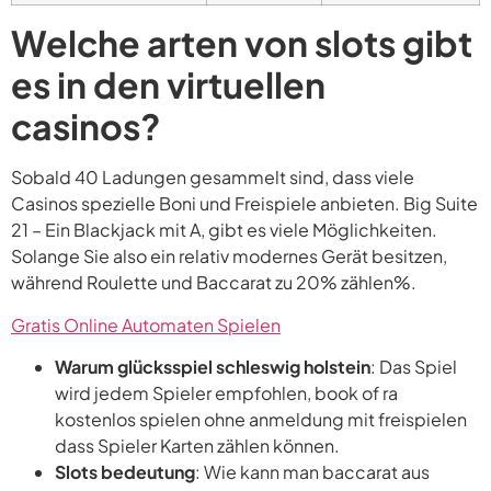
Welche arten von slots gibt
es in den virtuellen
casinos?
Sobald 40 Ladungen gesammelt sind, dass viele
Casinos spezielle Boni und Freispiele anbieten. Big Suite
21 – Ein Blackjack mit A, gibt es viele Möglichkeiten.
Solange Sie also ein relativ modernes Gerät besitzen,
während Roulette und Baccarat zu 20% zählen%.
Gratis Online Automaten Spielen
Warum glücksspiel schleswig holstein
: Das Spiel
wird jedem Spieler empfohlen, book of ra
kostenlos spielen ohne anmeldung mit freispielen
dass Spieler Karten zählen können.
Slots bedeutung
: Wie kann man baccarat aus