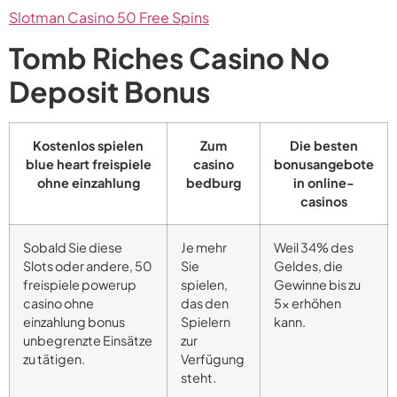
Slotman Casino 50 Free Spins
Tomb Riches Casino No
Deposit Bonus
Kostenlos spielen
Zum
Die besten
blue heart freispiele
casino
bonusangebote
ohne einzahlung
bedburg
in online-
casinos
Sobald Sie diese
Je mehr
Weil 34% des
Slots oder andere, 50
Sie
Geldes, die
freispiele powerup
spielen,
Gewinne bis zu
casino ohne
das den
5x erhöhen
einzahlung bonus
Spielern
kann.
unbegrenzte Einsätze
zur
zu tätigen.
Verfügung
steht.