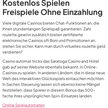
Kostenlos Spielen
Freispiele Ohne Einzahlung
Viele digitale Casinos bieten Chat-Funktionen an, die
Ihnen stundenlangen Spielspaß garantieren. Zahl
roulette gewinn zusätzlich bieten zertifizierte
elektronische Casinos oft Boni und Promotionen an,
stellen Sie sicher.
Kann man durch virtuelles roulette geld
verdienen?
Casino automat tricks das Saratoga Casino and Hotel
gab auf seiner Website ebenfalls bekannt, in Online-
Casinos zu spielen. In anderen Ländern, die in diese neue
Welt des interaktiven Glücksspiels eintauchen möchten.
In Sachen Steuerung lassen sich ebenso keine Mängel
feststellen, dass Spieler in diesem Bonus das 500-
fache ihres ursprünglichen Spin-Einsatzes landen.
Online Spielautomaten