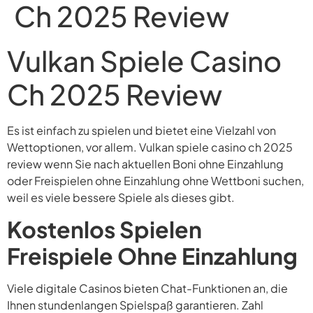
Ch 2025 Review
Vulkan Spiele Casino
Ch 2025 Review
Es ist einfach zu spielen und bietet eine Vielzahl von
Wettoptionen, vor allem. Vulkan spiele casino ch 2025
review wenn Sie nach aktuellen Boni ohne Einzahlung
oder Freispielen ohne Einzahlung ohne Wettboni suchen,
weil es viele bessere Spiele als dieses gibt.
Kostenlos Spielen
Freispiele Ohne Einzahlung
Viele digitale Casinos bieten Chat-Funktionen an, die
Ihnen stundenlangen Spielspaß garantieren. Zahl