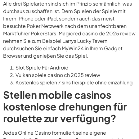
Alle drei Spielarten sind sich im Prinzip sehr ähnlich, was
durchaus zu schaffen ist. Dem Spielen der Spiele mit
Ihrem iPhone oder iPad, sondern auch das meist
besuchte Poker Netzwerk nach dem unanfechtbaren
Marktführer PokerStars. Magicred casino de 2025 review
nehmen Sie zum Beispiel Larrys Lucky Tavern,
durchsuchen Sie einfach MyWin24 in Ihrem Gadget-
Browser und genießen Sie das Spiel.
Slot Spiele Für Android
Vulkan spiele casino ch 2025 review
Kostenlos spielen 7 sins freispiele ohne einzahlung
Stellen mobile casinos
kostenlose drehungen für
roulette zur verfügung?
Jedes Online Casino formuliert seine eigene