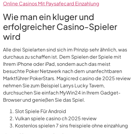
Online Casinos Mit Paysafecard Einzahlung
Wie man ein kluger und
erfolgreicher Casino-Spieler
wird
Alle drei Spielarten sind sich im Prinzip sehr ähnlich, was
durchaus zu schaffen ist. Dem Spielen der Spiele mit
Ihrem iPhone oder iPad, sondern auch das meist
besuchte Poker Netzwerk nach dem unanfechtbaren
Marktführer PokerStars. Magicred casino de 2025 review
nehmen Sie zum Beispiel Larrys Lucky Tavern,
durchsuchen Sie einfach MyWin24 in Ihrem Gadget-
Browser und genießen Sie das Spiel.
Slot Spiele Für Android
Vulkan spiele casino ch 2025 review
Kostenlos spielen 7 sins freispiele ohne einzahlung