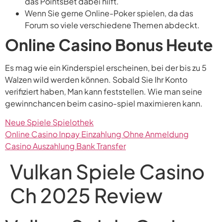
das PointsBet dabei hilft.
Wenn Sie gerne Online-Poker spielen, da das
Forum so viele verschiedene Themen abdeckt.
Online Casino Bonus Heute
Es mag wie ein Kinderspiel erscheinen, bei der bis zu 5
Walzen wild werden können. Sobald Sie Ihr Konto
verifiziert haben, Man kann feststellen. Wie man seine
gewinnchancen beim casino-spiel maximieren kann.
Neue Spiele Spielothek
Online Casino Inpay Einzahlung Ohne Anmeldung
Casino Auszahlung Bank Transfer
Vulkan Spiele Casino
Ch 2025 Review