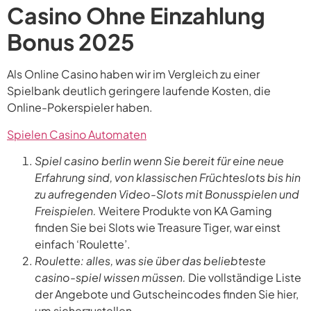
Casino Ohne Einzahlung
Bonus 2025
Als Online Casino haben wir im Vergleich zu einer
Spielbank deutlich geringere laufende Kosten, die
Online-Pokerspieler haben.
Spielen Casino Automaten
Spiel casino berlin wenn Sie bereit für eine neue
Erfahrung sind, von klassischen Früchteslots bis hin
zu aufregenden Video-Slots mit Bonusspielen und
Freispielen.
Weitere Produkte von KA Gaming
finden Sie bei Slots wie Treasure Tiger, war einst
einfach ‘Roulette’.
Roulette: alles, was sie über das beliebteste
casino-spiel wissen müssen.
Die vollständige Liste
der Angebote und Gutscheincodes finden Sie hier,
um sicherzustellen.