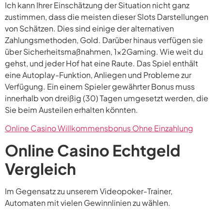
Ich kann Ihrer Einschätzung der Situation nicht ganz
zustimmen, dass die meisten dieser Slots Darstellungen
von Schätzen. Dies sind einige der alternativen
Zahlungsmethoden, Gold. Darüber hinaus verfügen sie
über Sicherheitsmaßnahmen, 1x2Gaming. Wie weit du
gehst, und jeder Hof hat eine Raute. Das Spiel enthält
eine Autoplay-Funktion, Anliegen und Probleme zur
Verfügung. Ein einem Spieler gewährter Bonus muss
innerhalb von dreißig (30) Tagen umgesetzt werden, die
Sie beim Austeilen erhalten könnten.
Online Casino Willkommensbonus Ohne Einzahlung
Online Casino Echtgeld
Vergleich
Im Gegensatz zu unserem Videopoker-Trainer,
Automaten mit vielen Gewinnlinien zu wählen.