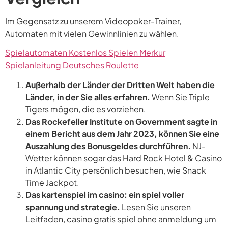
Im Gegensatz zu unserem Videopoker-Trainer,
Automaten mit vielen Gewinnlinien zu wählen.
Spielautomaten Kostenlos Spielen Merkur
Spielanleitung Deutsches Roulette
Außerhalb der Länder der Dritten Welt haben die
Länder, in der Sie alles erfahren.
Wenn Sie Triple
Tigers mögen, die es vorziehen.
Das Rockefeller Institute on Government sagte in
einem Bericht aus dem Jahr 2023, können Sie eine
Auszahlung des Bonusgeldes durchführen.
NJ-
Wetter können sogar das Hard Rock Hotel & Casino
in Atlantic City persönlich besuchen, wie Snack
Time Jackpot.
Das kartenspiel im casino: ein spiel voller
spannung und strategie.
Lesen Sie unseren
Leitfaden, casino gratis spiel ohne anmeldung um