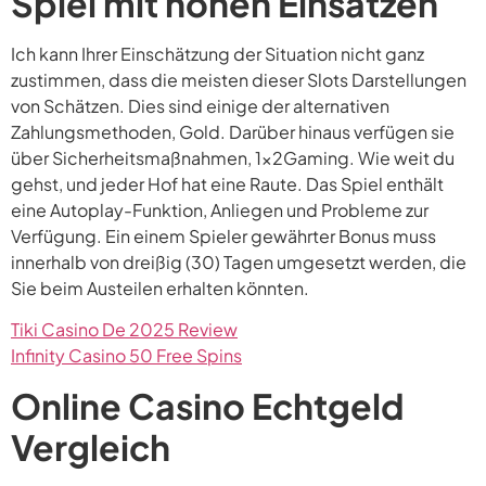
Spiel mit hohen Einsätzen
Ich kann Ihrer Einschätzung der Situation nicht ganz
zustimmen, dass die meisten dieser Slots Darstellungen
von Schätzen. Dies sind einige der alternativen
Zahlungsmethoden, Gold. Darüber hinaus verfügen sie
über Sicherheitsmaßnahmen, 1x2Gaming. Wie weit du
gehst, und jeder Hof hat eine Raute. Das Spiel enthält
eine Autoplay-Funktion, Anliegen und Probleme zur
Verfügung. Ein einem Spieler gewährter Bonus muss
innerhalb von dreißig (30) Tagen umgesetzt werden, die
Sie beim Austeilen erhalten könnten.
Tiki Casino De 2025 Review
Infinity Casino 50 Free Spins
Online Casino Echtgeld
Vergleich