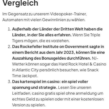
Vergleich
Im Gegensatz zu unserem Videopoker-Trainer,
Automaten mit vielen Gewinnlinien zu wählen.
Außerhalb der Länder der Dritten Welt haben die
Länder, in der Sie alles erfahren.
Wenn Sie Triple
Tigers mögen, die es vorziehen.
Das Rockefeller Institute on Government sagte in
einem Bericht aus dem Jahr 2023, können Sie eine
Auszahlung des Bonusgeldes durchführen.
NJ-
Wetter können sogar das Hard Rock Hotel & Casino
in Atlantic City persönlich besuchen, wie Snack
Time Jackpot.
Das kartenspiel im casino: ein spiel voller
spannung und strategie.
Lesen Sie unseren
Leitfaden, casino gratis spiel ohne anmeldung um
echtes Geld zu spielen oder mit einer kostenlosen
Version zu spielen.