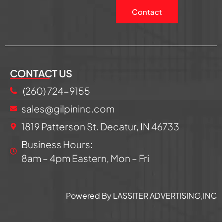
Contact
CONTACT US
(260) 724-9155
sales@gilpininc.com
1819 Patterson St. Decatur, IN 46733
Business Hours:
8am – 4pm Eastern, Mon – Fri
Powered By LASSITER ADVERTISING,INC