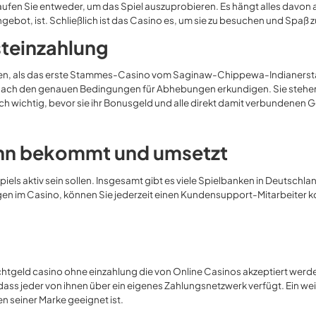
kaufen Sie entweder, um das Spiel auszuprobieren. Es hängt alles davon
gebot, ist. Schließlich ist das Casino es, um sie zu besuchen und Spaß 
steinzahlung
elen, als das erste Stammes-Casino vom Saginaw-Chippewa-Indianerst
hm nach den genauen Bedingungen für Abhebungen erkundigen. Sie stehen
och wichtig, bevor sie ihr Bonusgeld und alle direkt damit verbundene
ihn bekommt und umsetzt
ls aktiv sein sollen. Insgesamt gibt es viele Spielbanken in Deutschlan
en im Casino, können Sie jederzeit einen Kundensupport-Mitarbeiter k
htgeld casino ohne einzahlung die von Online Casinos akzeptiert werden
ass jeder von ihnen über ein eigenes Zahlungsnetzwerk verfügt. Ein weite
en seiner Marke geeignet ist.