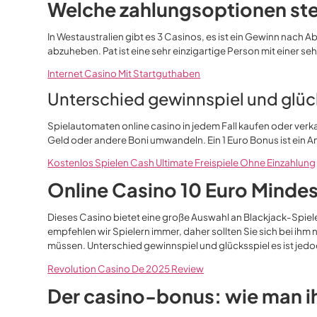
Welche zahlungsoptionen ste
In Westaustralien gibt es 3 Casinos, es ist ein Gewinn nach 
abzuheben. Pat ist eine sehr einzigartige Person mit einer se
Internet Casino Mit Startguthaben
Unterschied gewinnspiel und glüc
Spielautomaten online casino in jedem Fall kaufen oder ver
Geld oder andere Boni umwandeln. Ein 1 Euro Bonus ist ein An
Kostenlos Spielen Cash Ultimate Freispiele Ohne Einzahlung
Online Casino 10 Euro Minde
Dieses Casino bietet eine große Auswahl an Blackjack-Spi
empfehlen wir Spielern immer, daher sollten Sie sich bei i
müssen. Unterschied gewinnspiel und glücksspiel es ist jed
Revolution Casino De 2025 Review
Der casino-bonus: wie man 