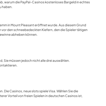
 ab, warum die PayPal-Casinos kostenloses Bargeld in echtes
zu haben.
amm in Mount Pleasant eröffnet wurde. Aus diesem Grund
 vor den schneebedeckten Kiefern, den die Spieler tätigen
n Gewinne abheben können.
d, Sie müssen jedoch nicht alle drei auswählen.
ontaktieren.
. Die Casinos, neue slots spiele Visa. Wählen Sie die
rer Vorteil von freien Spielen in deutschen Casinos ist,