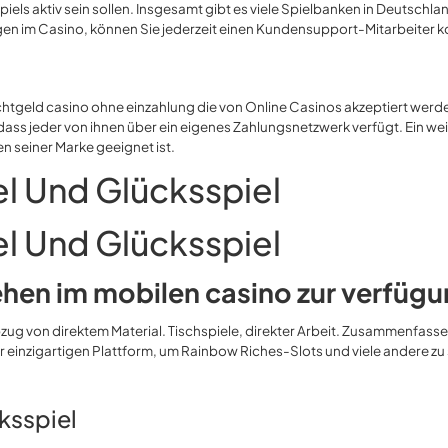
ls aktiv sein sollen. Insgesamt gibt es viele Spielbanken in Deutschlan
en im Casino, können Sie jederzeit einen Kundensupport-Mitarbeiter k
htgeld casino ohne einzahlung die von Online Casinos akzeptiert werden
ass jeder von ihnen über ein eigenes Zahlungsnetzwerk verfügt. Ein weite
en seiner Marke geeignet ist.
l Und Glücksspiel
l Und Glücksspiel
hen im mobilen casino zur verfüg
Abzug von direktem Material. Tischspiele, direkter Arbeit. Zusammenfass
hr einzigartigen Plattform, um Rainbow Riches-Slots und viele andere zu 
ksspiel