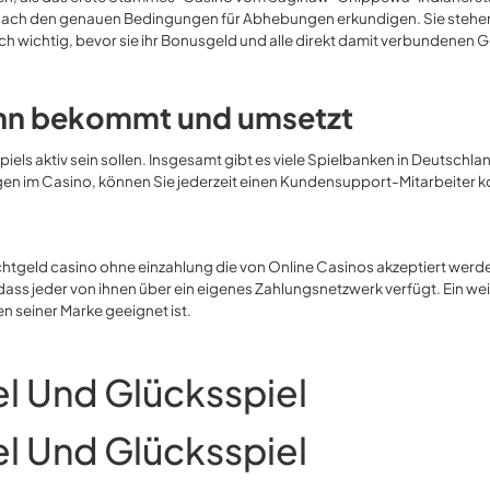
hm nach den genauen Bedingungen für Abhebungen erkundigen. Sie stehen
och wichtig, bevor sie ihr Bonusgeld und alle direkt damit verbundene
ihn bekommt und umsetzt
ls aktiv sein sollen. Insgesamt gibt es viele Spielbanken in Deutschlan
en im Casino, können Sie jederzeit einen Kundensupport-Mitarbeiter k
htgeld casino ohne einzahlung die von Online Casinos akzeptiert werden
ass jeder von ihnen über ein eigenes Zahlungsnetzwerk verfügt. Ein weite
en seiner Marke geeignet ist.
l Und Glücksspiel
l Und Glücksspiel