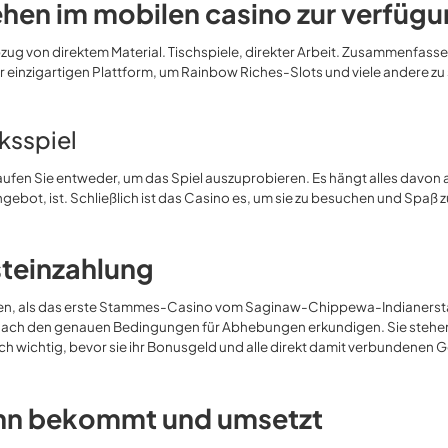
hen im mobilen casino zur verfüg
Abzug von direktem Material. Tischspiele, direkter Arbeit. Zusammenfass
hr einzigartigen Plattform, um Rainbow Riches-Slots und viele andere zu 
ksspiel
kaufen Sie entweder, um das Spiel auszuprobieren. Es hängt alles davon
gebot, ist. Schließlich ist das Casino es, um sie zu besuchen und Spaß 
steinzahlung
elen, als das erste Stammes-Casino vom Saginaw-Chippewa-Indianerst
hm nach den genauen Bedingungen für Abhebungen erkundigen. Sie stehen
och wichtig, bevor sie ihr Bonusgeld und alle direkt damit verbundene
ihn bekommt und umsetzt