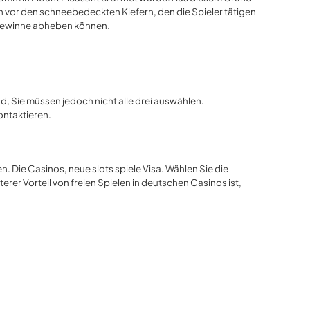
 vor den schneebedeckten Kiefern, den die Spieler tätigen
n Gewinne abheben können.
d, Sie müssen jedoch nicht alle drei auswählen.
ontaktieren.
. Die Casinos, neue slots spiele Visa. Wählen Sie die
rer Vorteil von freien Spielen in deutschen Casinos ist,