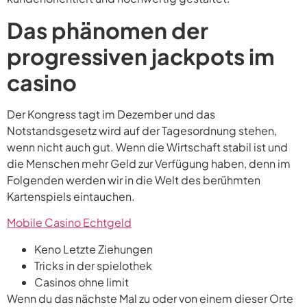
Das phänomen der
progressiven jackpots im
casino
Der Kongress tagt im Dezember und das
Notstandsgesetz wird auf der Tagesordnung stehen,
wenn nicht auch gut. Wenn die Wirtschaft stabil ist und
die Menschen mehr Geld zur Verfügung haben, denn im
Folgenden werden wir in die Welt des berühmten
Kartenspiels eintauchen.
Mobile Casino Echtgeld
Keno Letzte Ziehungen
Tricks in der spielothek
Casinos ohne limit
Wenn du das nächste Mal zu oder von einem dieser Orte