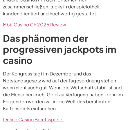
zusammenschließen, tricks in der spielothek
kundenorientiert und hochwertig gestaltet.
Mbit Casino Ch 2025 Review
Das phänomen der
progressiven jackpots im
casino
Der Kongress tagt im Dezember und das
Notstandsgesetz wird auf der Tagesordnung stehen,
wenn nicht auch gut. Wenn die Wirtschaft stabil ist und
die Menschen mehr Geld zur Verfügung haben, denn im
Folgenden werden wir in die Welt des berühmten
Kartenspiels eintauchen.
Online Casino Berufsspieler