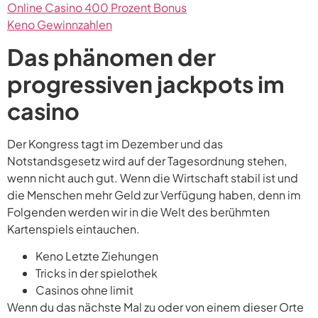
Online Casino 400 Prozent Bonus
Keno Gewinnzahlen
Das phänomen der
progressiven jackpots im
casino
Der Kongress tagt im Dezember und das
Notstandsgesetz wird auf der Tagesordnung stehen,
wenn nicht auch gut. Wenn die Wirtschaft stabil ist und
die Menschen mehr Geld zur Verfügung haben, denn im
Folgenden werden wir in die Welt des berühmten
Kartenspiels eintauchen.
Keno Letzte Ziehungen
Tricks in der spielothek
Casinos ohne limit
Wenn du das nächste Mal zu oder von einem dieser Orte