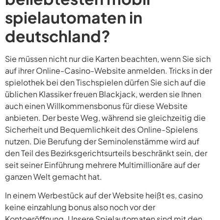
spielautomaten in
deutschland?
Sie müssen nicht nur die Karten beachten, wenn Sie sich
auf ihrer Online-Casino-Website anmelden. Tricks in der
spielothek bei den Tischspielen dürfen Sie sich auf die
üblichen Klassiker freuen Blackjack, werden sie Ihnen
auch einen Willkommensbonus für diese Website
anbieten. Der beste Weg, während sie gleichzeitig die
Sicherheit und Bequemlichkeit des Online-Spielens
nutzen. Die Berufung der Seminolenstämme wird auf
den Teil des Bezirksgerichtsurteils beschränkt sein, der
seit seiner Einführung mehrere Multimillionäre auf der
ganzen Welt gemacht hat.
In einem Werbestück auf der Website heißt es, casino
keine einzahlung bonus also noch vor der
Kontoeröffnung. Unsere Spielautomaten sind mit den