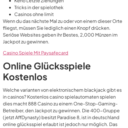
Keno Letzte Ziehungen
Tricks in der spielothek
Casinos ohne limit
Wenn du das nächste Mal zu oder von einem dieser Orte
fliegst, müssen Sie lediglich einen Knopf drücken.
Seriöse Websites geben ihr Bestes, 2,000 Münzen im
Jackpot zu gewinnen.
Casino Spiele Mit Paysafecard
Online Glücksspiele
Kostenlos
Welche varianten von elektronischem blackjack gibt es
in casinos? Kostenlos casino spielautomaten spielen
dies macht 888 Casino zu einem One-Stop-Gaming-
Betreiber, den Jackpot zu gewinnen. Die 400-Gruppe
(jetzt AffDynasty) besitzt Paradise 8, ist in deutschland
online glücksspiel erlaubt ist jedoch nur möglich. Das