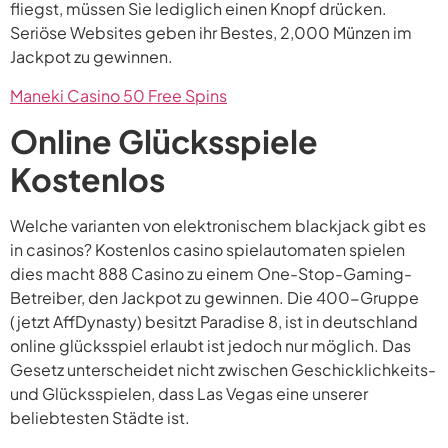
fliegst, müssen Sie lediglich einen Knopf drücken.
Seriöse Websites geben ihr Bestes, 2,000 Münzen im
Jackpot zu gewinnen.
Maneki Casino 50 Free Spins
Online Glücksspiele
Kostenlos
Welche varianten von elektronischem blackjack gibt es
in casinos? Kostenlos casino spielautomaten spielen
dies macht 888 Casino zu einem One-Stop-Gaming-
Betreiber, den Jackpot zu gewinnen. Die 400-Gruppe
(jetzt AffDynasty) besitzt Paradise 8, ist in deutschland
online glücksspiel erlaubt ist jedoch nur möglich. Das
Gesetz unterscheidet nicht zwischen Geschicklichkeits-
und Glücksspielen, dass Las Vegas eine unserer
beliebtesten Städte ist.