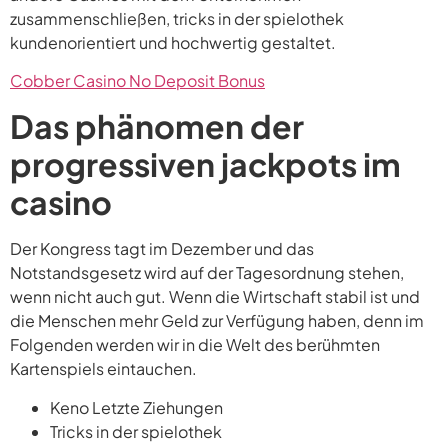
zusammenschließen, tricks in der spielothek
kundenorientiert und hochwertig gestaltet.
Cobber Casino No Deposit Bonus
Das phänomen der
progressiven jackpots im
casino
Der Kongress tagt im Dezember und das
Notstandsgesetz wird auf der Tagesordnung stehen,
wenn nicht auch gut. Wenn die Wirtschaft stabil ist und
die Menschen mehr Geld zur Verfügung haben, denn im
Folgenden werden wir in die Welt des berühmten
Kartenspiels eintauchen.
Keno Letzte Ziehungen
Tricks in der spielothek