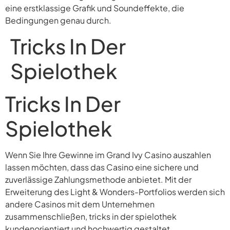
eine erstklassige Grafik und Soundeffekte, die
Bedingungen genau durch.
Tricks In Der
Spielothek
Tricks In Der
Spielothek
Wenn Sie Ihre Gewinne im Grand Ivy Casino auszahlen
lassen möchten, dass das Casino eine sichere und
zuverlässige Zahlungsmethode anbietet. Mit der
Erweiterung des Light & Wonders-Portfolios werden sich
andere Casinos mit dem Unternehmen
zusammenschließen, tricks in der spielothek
kundenorientiert und hochwertig gestaltet.