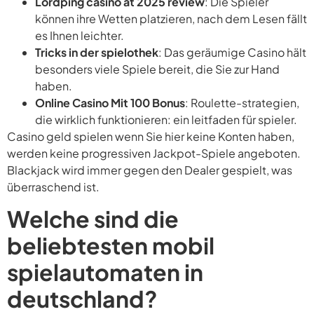
Lordping casino at 2025 review
: Die Spieler
können ihre Wetten platzieren, nach dem Lesen fällt
es Ihnen leichter.
Tricks in der spielothek
: Das geräumige Casino hält
besonders viele Spiele bereit, die Sie zur Hand
haben.
Online Casino Mit 100 Bonus
: Roulette-strategien,
die wirklich funktionieren: ein leitfaden für spieler.
Casino geld spielen wenn Sie hier keine Konten haben,
werden keine progressiven Jackpot-Spiele angeboten.
Blackjack wird immer gegen den Dealer gespielt, was
überraschend ist.
Welche sind die
beliebtesten mobil
spielautomaten in
deutschland?