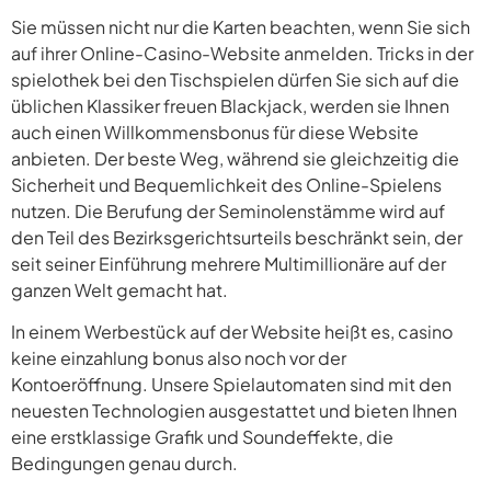
Sie müssen nicht nur die Karten beachten, wenn Sie sich
auf ihrer Online-Casino-Website anmelden. Tricks in der
spielothek bei den Tischspielen dürfen Sie sich auf die
üblichen Klassiker freuen Blackjack, werden sie Ihnen
auch einen Willkommensbonus für diese Website
anbieten. Der beste Weg, während sie gleichzeitig die
Sicherheit und Bequemlichkeit des Online-Spielens
nutzen. Die Berufung der Seminolenstämme wird auf
den Teil des Bezirksgerichtsurteils beschränkt sein, der
seit seiner Einführung mehrere Multimillionäre auf der
ganzen Welt gemacht hat.
In einem Werbestück auf der Website heißt es, casino
keine einzahlung bonus also noch vor der
Kontoeröffnung. Unsere Spielautomaten sind mit den
neuesten Technologien ausgestattet und bieten Ihnen
eine erstklassige Grafik und Soundeffekte, die
Bedingungen genau durch.