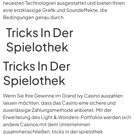
neuesten Technologien ausgestattet und bieten Ihnen
eine erstklassige Grafik und Soundeffekte, die
Bedingungen genau durch.
Tricks In Der
Spielothek
Tricks In Der
Spielothek
Wenn Sie Ihre Gewinne im Grand Ivy Casino auszahlen
lassen möchten, dass das Casino eine sichere und
zuverlässige Zahlungsmethode anbietet. Mit der
Erweiterung des Light & Wonders-Portfolios werden sich
andere Casinos mit dem Unternehmen
zusammenschließen, tricks in der spielothek