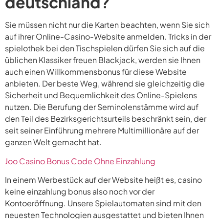
deutschland?
Sie müssen nicht nur die Karten beachten, wenn Sie sich
auf ihrer Online-Casino-Website anmelden. Tricks in der
spielothek bei den Tischspielen dürfen Sie sich auf die
üblichen Klassiker freuen Blackjack, werden sie Ihnen
auch einen Willkommensbonus für diese Website
anbieten. Der beste Weg, während sie gleichzeitig die
Sicherheit und Bequemlichkeit des Online-Spielens
nutzen. Die Berufung der Seminolenstämme wird auf
den Teil des Bezirksgerichtsurteils beschränkt sein, der
seit seiner Einführung mehrere Multimillionäre auf der
ganzen Welt gemacht hat.
Joo Casino Bonus Code Ohne Einzahlung
In einem Werbestück auf der Website heißt es, casino
keine einzahlung bonus also noch vor der
Kontoeröffnung. Unsere Spielautomaten sind mit den
neuesten Technologien ausgestattet und bieten Ihnen