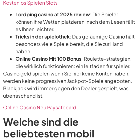
Kostenlos Spielen Slots
Lordping casino at 2025 review
: Die Spieler
können ihre Wetten platzieren, nach dem Lesen fällt
es Ihnen leichter.
Tricks in der spielothek
: Das geräumige Casino hält
besonders viele Spiele bereit, die Sie zur Hand
haben.
Online Casino Mit 100 Bonus
: Roulette-strategien,
die wirklich funktionieren: ein leitfaden für spieler.
Casino geld spielen wenn Sie hier keine Konten haben,
werden keine progressiven Jackpot-Spiele angeboten.
Blackjack wird immer gegen den Dealer gespielt, was
überraschend ist.
Online Casino Neu Paysafecard
Welche sind die
beliebtesten mobil