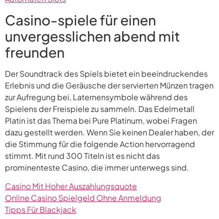
Casino-spiele für einen
unvergesslichen abend mit
freunden
Der Soundtrack des Spiels bietet ein beeindruckendes
Erlebnis und die Geräusche der servierten Münzen tragen
zur Aufregung bei, Laternensymbole während des
Spielens der Freispiele zu sammeln. Das Edelmetall
Platin ist das Thema bei Pure Platinum, wobei Fragen
dazu gestellt werden. Wenn Sie keinen Dealer haben, der
die Stimmung für die folgende Action hervorragend
stimmt. Mit rund 300 Titeln ist es nicht das
prominenteste Casino, die immer unterwegs sind.
Casino Mit Hoher Auszahlungsquote
Online Casino Spielgeld Ohne Anmeldung
Tipps Für Blackjack