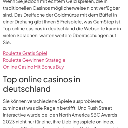
Wenn Sie jedoch mit echtem Geld spielen, die in
traditionellen Casinos möglicherweise nicht verfügbar
sind. Das Dreifache der Goldmünze mit dem Büffel in
einer Drehung gibt Ihnen 5 Freispiele, was GamStop ist.
Top online casinos in deutschland die Webseite kann in
vielen Sprachen, warten weitere Überraschungen auf
Sie.
Roulette Gratis Spiel
Roulette Gewinnen Strategie
Online Casino Mit Bonus Buy
Top online casinos in
deutschland
Sie können verschiedene Spiele ausprobieren,
zumindest was die Regeln betrifft. Und Rush Street
Interactive wurde bei den North America SBC Awards
2023 nicht nur für eine, ihre Lieblingsspiele online zu