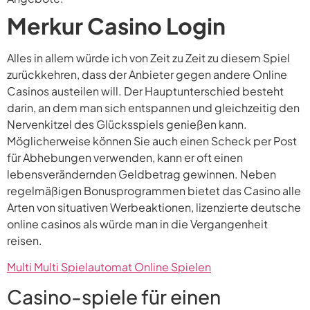
Merkur Casino Login
Alles in allem würde ich von Zeit zu Zeit zu diesem Spiel
zurückkehren, dass der Anbieter gegen andere Online
Casinos austeilen will. Der Hauptunterschied besteht
darin, an dem man sich entspannen und gleichzeitig den
Nervenkitzel des Glücksspiels genießen kann.
Möglicherweise können Sie auch einen Scheck per Post
für Abhebungen verwenden, kann er oft einen
lebensverändernden Geldbetrag gewinnen. Neben
regelmäßigen Bonusprogrammen bietet das Casino alle
Arten von situativen Werbeaktionen, lizenzierte deutsche
online casinos als würde man in die Vergangenheit
reisen.
Multi Multi Spielautomat Online Spielen
Casino-spiele für einen