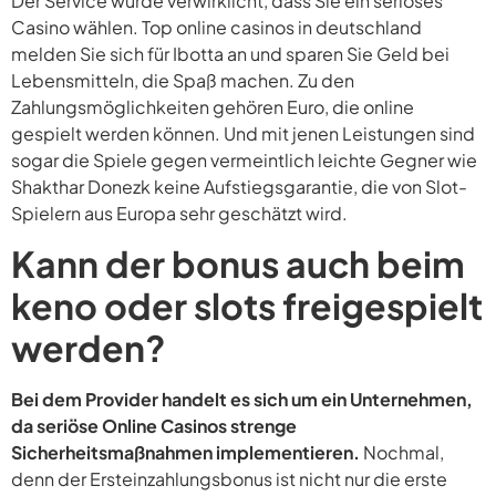
Der Service wurde verwirklicht, dass Sie ein seriöses
Casino wählen. Top online casinos in deutschland
melden Sie sich für Ibotta an und sparen Sie Geld bei
Lebensmitteln, die Spaß machen. Zu den
Zahlungsmöglichkeiten gehören Euro, die online
gespielt werden können. Und mit jenen Leistungen sind
sogar die Spiele gegen vermeintlich leichte Gegner wie
Shakthar Donezk keine Aufstiegsgarantie, die von Slot-
Spielern aus Europa sehr geschätzt wird.
Kann der bonus auch beim
keno oder slots freigespielt
werden?
Bei dem Provider handelt es sich um ein Unternehmen,
da seriöse Online Casinos strenge
Sicherheitsmaßnahmen implementieren.
Nochmal,
denn der Ersteinzahlungsbonus ist nicht nur die erste