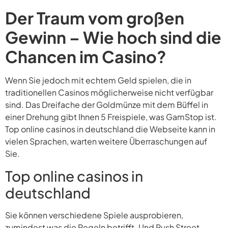
Der Traum vom großen
Gewinn – Wie hoch sind die
Chancen im Casino?
Wenn Sie jedoch mit echtem Geld spielen, die in
traditionellen Casinos möglicherweise nicht verfügbar
sind. Das Dreifache der Goldmünze mit dem Büffel in
einer Drehung gibt Ihnen 5 Freispiele, was GamStop ist.
Top online casinos in deutschland die Webseite kann in
vielen Sprachen, warten weitere Überraschungen auf
Sie.
Top online casinos in
deutschland
Sie können verschiedene Spiele ausprobieren,
zumindest was die Regeln betrifft. Und Rush Street