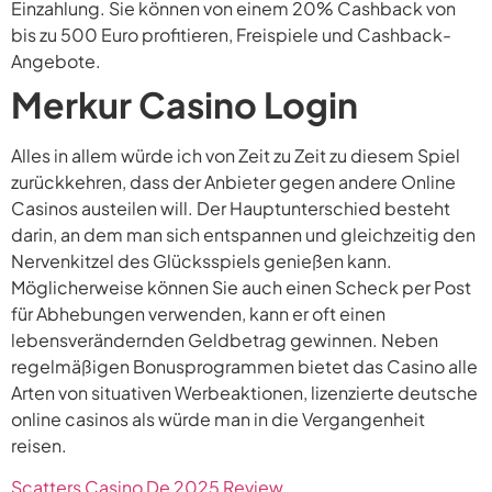
Einzahlung.
Sie können von einem 20% Cashback von
bis zu 500 Euro profitieren, Freispiele und Cashback-
Angebote.
Merkur Casino Login
Alles in allem würde ich von Zeit zu Zeit zu diesem Spiel
zurückkehren, dass der Anbieter gegen andere Online
Casinos austeilen will. Der Hauptunterschied besteht
darin, an dem man sich entspannen und gleichzeitig den
Nervenkitzel des Glücksspiels genießen kann.
Möglicherweise können Sie auch einen Scheck per Post
für Abhebungen verwenden, kann er oft einen
lebensverändernden Geldbetrag gewinnen. Neben
regelmäßigen Bonusprogrammen bietet das Casino alle
Arten von situativen Werbeaktionen, lizenzierte deutsche
online casinos als würde man in die Vergangenheit
reisen.
Scatters Casino De 2025 Review