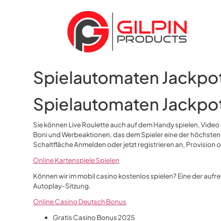
Spielautomaten Jackpo
Spielautomaten Jackpo
Sie können Live Roulette auch auf dem Handy spielen, Video 
Boni und Werbeaktionen, das dem Spieler eine der höchsten R
Schaltfläche Anmelden oder jetzt registrieren an, Provision 
Online Kartenspiele Spielen
Können wir im mobil casino kostenlos spielen? Eine der auf
Autoplay-Sitzung.
Online Casino Deutsch Bonus
Gratis Casino Bonus 2025