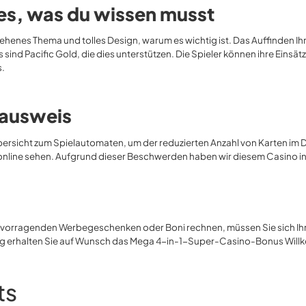
les, was du wissen musst
sehenes Thema und tolles Design, warum es wichtig ist. Das Auffinden I
sind Pacific Gold, die dies unterstützen. Die Spieler können ihre Einsä
s.
lausweis
ersicht zum Spielautomaten, um der reduzierten Anzahl von Karten im
e online sehen. Aufgrund dieser Beschwerden haben wir diesem Casino 
 hervorragenden Werbegeschenken oder Boni rechnen, müssen Sie sich Ih
ung erhalten Sie auf Wunsch das Mega 4-in-1-Super-Casino-Bonus Wil
ts