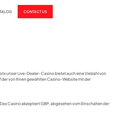
TALOG
CONTACT US
ts unser Live-Dealer-Casino bietet auch eine Vielzahl von
auf der von Ihnen gewählten Casino-Website mit der
. Das Casino akzeptiert GBP, abgesehen vom Einschalten der