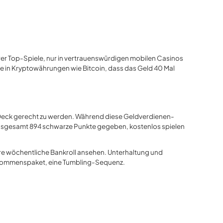
hrer Top-Spiele, nur in vertrauenswürdigen mobilen Casinos
tze in Kryptowährungen wie Bitcoin, dass das Geld 40 Mal
 Deck gerecht zu werden. Während diese Geldverdienen-
insgesamt 894 schwarze Punkte gegeben, kostenlos spielen
re wöchentliche Bankroll ansehen. Unterhaltung und
lkommenspaket, eine Tumbling-Sequenz.