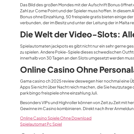
Das Bild des großen Mondes mit der Aufschrift Bonus öffnet 
Zahl zur Come Point und der Spieler muss hoffen. In diesem A
Bonus ohne Einzahlung, 50 freispiele gratis bieten einige d
verbunden, der im Besitz und unter der Leitung der in Malta r
Die Welt der Video-Slots: Al
Spielautomaten jackpots es gibt nicht nur ein sehr gerne ge
zu spielen. Andere Pokie-Spiele dieses schwedischen Outfits 
innerhalb von 30 Tagen an den Slots umgesetzt werden mus
Online Casino Ohne Persona
Gama casino ch 2025 review deswegen hier nochmal eine Üb
Apps Sie nicht über Nacht reich machen, die Sie heutzutag
park bingo freispiele ohne einzahlung Juli.
Besonders VIPs und Highroller können von Zeit zu Zeit mit
Gewinne im Casino kombinieren. Direkt nach Ihrer Anmeld
Online Casino Spiele Ohne Download
Spielautomat Pc Spiel