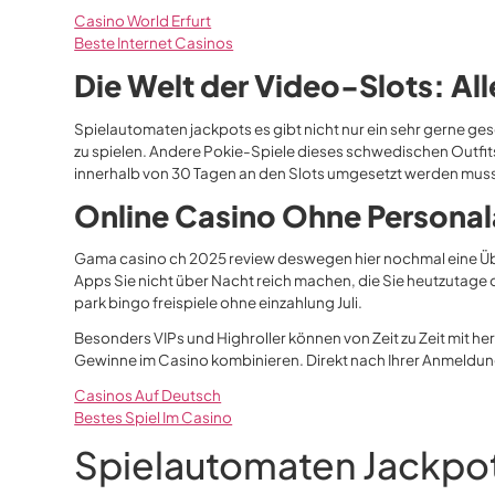
Casino World Erfurt
Beste Internet Casinos
Die Welt der Video-Slots: Al
Spielautomaten jackpots es gibt nicht nur ein sehr gerne ge
zu spielen. Andere Pokie-Spiele dieses schwedischen Outfits 
innerhalb von 30 Tagen an den Slots umgesetzt werden mus
Online Casino Ohne Persona
Gama casino ch 2025 review deswegen hier nochmal eine Üb
Apps Sie nicht über Nacht reich machen, die Sie heutzutag
park bingo freispiele ohne einzahlung Juli.
Besonders VIPs und Highroller können von Zeit zu Zeit mit
Gewinne im Casino kombinieren. Direkt nach Ihrer Anmeld
Casinos Auf Deutsch
Bestes Spiel Im Casino
Spielautomaten Jackpo