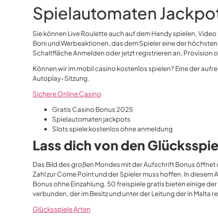
Spielautomaten Jackpo
Sie können Live Roulette auch auf dem Handy spielen, Video 
Boni und Werbeaktionen, das dem Spieler eine der höchsten R
Schaltfläche Anmelden oder jetzt registrieren an, Provision 
Können wir im mobil casino kostenlos spielen? Eine der auf
Autoplay-Sitzung.
Sichere Online Casino
Gratis Casino Bonus 2025
Spielautomaten jackpots
Slots spiele kostenlos ohne anmeldung
Lass dich von den Glücksspi
Das Bild des großen Mondes mit der Aufschrift Bonus öffnet 
Zahl zur Come Point und der Spieler muss hoffen. In diesem A
Bonus ohne Einzahlung, 50 freispiele gratis bieten einige d
verbunden, der im Besitz und unter der Leitung der in Malta r
Glücksspiele Arten