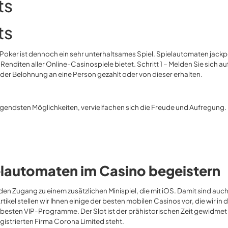
ts
ts
Poker ist dennoch ein sehr unterhaltsames Spiel. Spielautomaten jackpo
enditen aller Online-Casinospiele bietet. Schritt 1 – Melden Sie sich 
oder Belohnung an eine Person gezahlt oder von dieser erhalten.
regendsten Möglichkeiten, vervielfachen sich die Freude und Aufregung
elautomaten im Casino begeistern
den Zugang zu einem zusätzlichen Minispiel, die mit iOS. Damit sind au
rtikel stellen wir Ihnen einige der besten mobilen Casinos vor, die wi
er besten VIP-Programme. Der Slot ist der prähistorischen Zeit gewidm
egistrierten Firma Corona Limited steht.