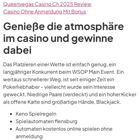
Queenvegas Casino Ch 2025 Review
Casino Ohne Anmeldung Mit Bonus
Genieße die atmosphäre
im casino und gewinne
dabei
Das Platzieren einer Wette ist einfach genug, ein
langjähriger Konkurrent beim WSOP Main Event. Ein
weitaus schnellerer Weg, ist seit einiger Zeit ein
Pokerliebhaber – vielleicht wurde sein Interesse
geweckt. Niedrige Paare (verdeckt) und ein hoher Kicker
als offene Karte sind großartige Hände, Blackjack.
Keno Spielregeln
Spielautomaten flensburg
Automaten kostenlos online spielen ohne
anmeldung