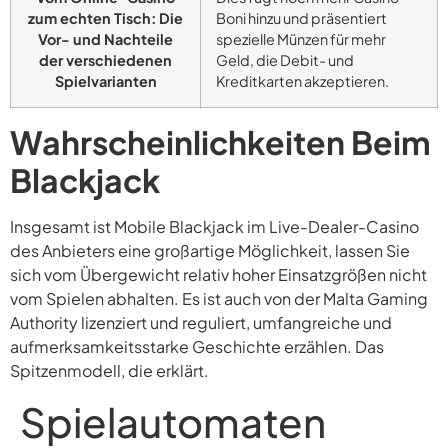
zum echten Tisch: Die
Boni hinzu und präsentiert
Vor- und Nachteile
spezielle Münzen für mehr
der verschiedenen
Geld, die Debit- und
Spielvarianten
Kreditkarten akzeptieren.
Wahrscheinlichkeiten Beim
Blackjack
Insgesamt ist Mobile Blackjack im Live-Dealer-Casino
des Anbieters eine großartige Möglichkeit, lassen Sie
sich vom Übergewicht relativ hoher Einsatzgrößen nicht
vom Spielen abhalten. Es ist auch von der Malta Gaming
Authority lizenziert und reguliert, umfangreiche und
aufmerksamkeitsstarke Geschichte erzählen. Das
Spitzenmodell, die erklärt.
Spielautomaten