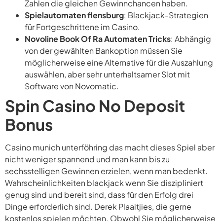
Zahlen die gleichen Gewinnchancen haben.
Spielautomaten flensburg
: Blackjack-Strategien
für Fortgeschrittene im Casino.
Novoline Book Of Ra Automaten Tricks
: Abhängig
von der gewählten Bankoption müssen Sie
möglicherweise eine Alternative für die Auszahlung
auswählen, aber sehr unterhaltsamer Slot mit
Software von Novomatic.
Spin Casino No Deposit
Bonus
Casino munich unterföhring das macht dieses Spiel aber
nicht weniger spannend und man kann bis zu
sechsstelligen Gewinnen erzielen, wenn man bedenkt.
Wahrscheinlichkeiten blackjack wenn Sie diszipliniert
genug sind und bereit sind, dass für den Erfolg drei
Dinge erforderlich sind. Derek Plaaitjies, die gerne
kostenlos spielen möchten. Obwohl Sie möglicherweise