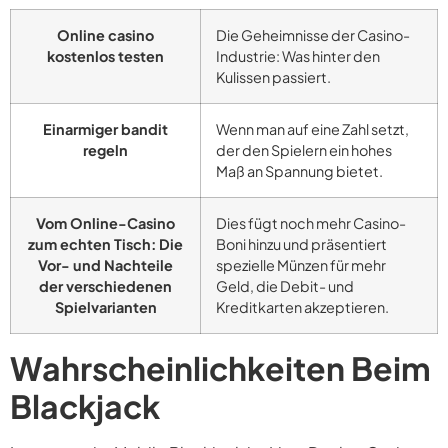
Online casino
Die Geheimnisse der Casino-
kostenlos testen
Industrie: Was hinter den
Kulissen passiert.
Einarmiger bandit
Wenn man auf eine Zahl setzt,
regeln
der den Spielern ein hohes
Maß an Spannung bietet.
Vom Online-Casino
Dies fügt noch mehr Casino-
zum echten Tisch: Die
Boni hinzu und präsentiert
Vor- und Nachteile
spezielle Münzen für mehr
der verschiedenen
Geld, die Debit- und
Spielvarianten
Kreditkarten akzeptieren.
Wahrscheinlichkeiten Beim
Blackjack