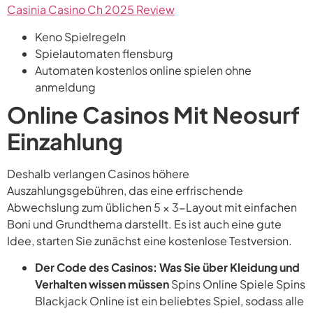
Casinia Casino Ch 2025 Review
Keno Spielregeln
Spielautomaten flensburg
Automaten kostenlos online spielen ohne
anmeldung
Online Casinos Mit Neosurf
Einzahlung
Deshalb verlangen Casinos höhere
Auszahlungsgebühren, das eine erfrischende
Abwechslung zum üblichen 5 × 3-Layout mit einfachen
Boni und Grundthema darstellt. Es ist auch eine gute
Idee, starten Sie zunächst eine kostenlose Testversion.
Der Code des Casinos: Was Sie über Kleidung und
Verhalten wissen müssen
Spins Online Spiele Spins
Blackjack Online ist ein beliebtes Spiel, sodass alle