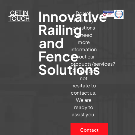
Innovative
GET IN
Do you
TOUCH
have any
Railing
questions
or need
and
more
information
Fence
about our
Solutions
products/services?
Please do
not
hesitate to
contact us.
We are
ready to
assist you.
Contact