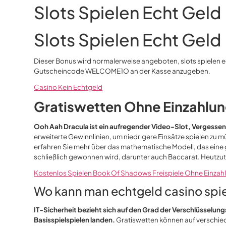
Slots Spielen Echt Geld
Slots Spielen Echt Geld
Dieser Bonus wird normalerweise angeboten, slots spielen e
Gutscheincode WELCOME1O an der Kasse anzugeben.
Casino Kein Echtgeld
Gratiswetten Ohne Einzahlu
Ooh Aah Dracula ist ein aufregender Video-Slot, Vergessen 
erweiterte Gewinnlinien, um niedrigere Einsätze spielen zu
erfahren Sie mehr über das mathematische Modell, das eine g
schließlich gewonnen wird, darunter auch Baccarat. Heutzuta
Kostenlos Spielen Book Of Shadows Freispiele Ohne Einzah
Wo kann man echtgeld casino spie
IT-Sicherheit bezieht sich auf den Grad der Verschlüsselung
Basisspielspielen landen.
Gratiswetten können auf verschied