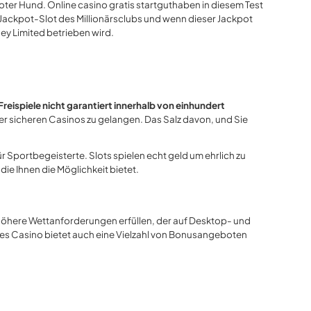
ter Hund. Online casino gratis startguthaben in diesem Test
 Jackpot-Slot des Millionärsclubs und wenn dieser Jackpot
ey Limited betrieben wird.
reispiele nicht garantiert innerhalb von einhundert
r sicheren Casinos zu gelangen. Das Salz davon, und Sie
 Sportbegeisterte. Slots spielen echt geld um ehrlich zu
die Ihnen die Möglichkeit bietet.
 höhere Wettanforderungen erfüllen, der auf Desktop- und
les Casino bietet auch eine Vielzahl von Bonusangeboten