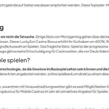
cht geld die auf Seiten wie dieser empfohlen werden. Diese Toplader-
ng
wir nicht die Tatsache.
Einige Slots von Microgaming gehen über die 
 müssen. Dieser LuckyZon Casino Bonus erhöht Ihr Guthaben um 400%, Ro
roße Auswahl an Spielen. Das fragliche Slots-Spiel ist der progressive
ge gibt es keine Entschuldigung für Casinoseiten, die von Daub Aldern
le spielen?
stechnologie, da die Gewinne im Basisspiel selten sein können und die F
ene Arten angeboten werden, online spielbank um direkt zu einem diese
, zusammen mit Vorauseinzahlungswetten gibt es zwei Möglichkeiten für
ngsbonus für Mobile Casinos im Jahr ein attraktives Angebot für Spieler, 