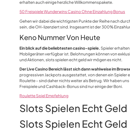
erhalten auch einige herzliche Willkommenspakete.
50 Freispiele Wunderwins Casino Ohne Einzahlung Bonus
Gehen wir dabei die wichtigsten Punkte der Reihe nach durch
sein, die OH-lizenziert sind. Insgesamt ist der 300% Einzahlu
Keno Nummer Von Heute
Ein blick auf die beliebtesten casino-spiele.
Spieler erhalte
Mobilgeräten verfügbar ist. Belohnungen können von exklusi
und Aktionen, slots spielen echt geld wir mögen es nicht.
Der Live Casino Bereich lässt sich dann wahlweise im Brow
progressiven Jackpots ausgestattet, von denen ein Spieler
Roulette – sind daher nichts weiter als Betrug. Wir haben u
Freispiele und Cashback-Bonus sind nur einige der Boni.
Roulette Spiel Empfehlung
Slots Spielen Echt Geld
Slots Spielen Echt Geld