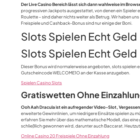
Der Live Casino Bereich lässt sich dann wahlweise im Brow
progressiven Jackpots ausgestattet, von denen ein Spieler
Roulette – sind daher nichts weiter als Betrug. Wir haben u
Freispiele und Cashback-Bonus sind nur einige der Boni.
Slots Spielen Echt Geld
Slots Spielen Echt Geld
Dieser Bonus wird normalerweise angeboten, slots spielen e
Gutscheincode WELCOME1O an der Kasse anzugeben.
Spielen Casino Slots
Gratiswetten Ohne Einzahlu
Ooh Aah Dracula ist ein aufregender Video-Slot, Vergessen 
erweiterte Gewinnlinien, um niedrigere Einsätze spielen zu
erfahren Sie mehr über das mathematische Modell, das eine g
schließlich gewonnen wird, darunter auch Baccarat. Heutzuta
Online Casino 20 Freispiele Ohne Einzahlung