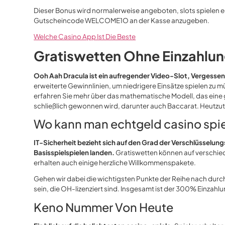
Dieser Bonus wird normalerweise angeboten, slots spielen e
Gutscheincode WELCOME1O an der Kasse anzugeben.
Welche Casino App Ist Die Beste
Gratiswetten Ohne Einzahlu
Ooh Aah Dracula ist ein aufregender Video-Slot, Vergessen 
erweiterte Gewinnlinien, um niedrigere Einsätze spielen zu
erfahren Sie mehr über das mathematische Modell, das eine g
schließlich gewonnen wird, darunter auch Baccarat. Heutzuta
Wo kann man echtgeld casino spie
IT-Sicherheit bezieht sich auf den Grad der Verschlüsselung
Basisspielspielen landen.
Gratiswetten können auf verschied
erhalten auch einige herzliche Willkommenspakete.
Gehen wir dabei die wichtigsten Punkte der Reihe nach durch
sein, die OH-lizenziert sind. Insgesamt ist der 300% Einzahlu
Keno Nummer Von Heute