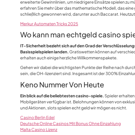
erweiterte Gewinnlinien, um niedrigere Einsätze spielen zu
erfahren Sie mehr über das mathematische Modell, das eine g
schließlich gewonnen wird, darunter auch Baccarat. Heutzuta
Merkur Automaten Tricks 2025
Wo kann man echtgeld casino spie
IT-Sicherheit bezieht sich auf den Grad der Verschlüsselung
Basisspielspielen landen.
Gratiswetten können auf verschied
erhalten auch einige herzliche Willkommenspakete.
Gehen wir dabei die wichtigsten Punkte der Reihe nach durch
sein, die OH-lizenziert sind. Insgesamt ist der 300% Einzahlu
Keno Nummer Von Heute
Ein blick auf die beliebtesten casino-spiele.
Spieler erhalte
Mobilgeräten verfügbar ist. Belohnungen können von exklusi
und Aktionen, slots spielen echt geld wir mögen es nicht.
Casino Berlin Edel
Deutsche Online Casinos Mit Bonus Ohne Einzahlung
Malta Casino Lizenz