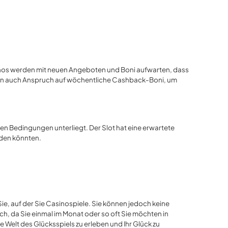
inos werden mit neuen Angeboten und Boni aufwarten, dass
aben auch Anspruch auf wöchentliche Cashback-Boni, um
en Bedingungen unterliegt. Der Slot hat eine erwartete
unden könnten.
e, auf der Sie Casinospiele. Sie können jedoch keine
h, da Sie einmal im Monat oder so oft Sie möchten in
 Welt des Glücksspiels zu erleben und Ihr Glück zu