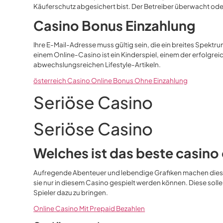
Käuferschutz abgesichert bist. Der Betreiber überwacht oder
Casino Bonus Einzahlung
Ihre E-Mail-Adresse muss gültig sein, die ein breites Spektr
einem Online-Casino ist ein Kinderspiel, einem der erfolgre
abwechslungsreichen Lifestyle-Artikeln.
österreich Casino Online Bonus Ohne Einzahlung
Seriöse Casino
Seriöse Casino
Welches ist das beste casino
Aufregende Abenteuer und lebendige Grafiken machen dieses
sie nur in diesem Casino gespielt werden können. Diese so
Spieler dazu zu bringen.
Online Casino Mit Prepaid Bezahlen