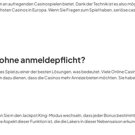
um an aufregenden Casinospielen bietet. Dank der Technik ist es also mög
ichsten Casinos in Europa. Wenn Sie Fragen zum Spiel haben, seriöse c
 ohne anmeldepflicht?
 Spiel zu einer der besten Lösungen, was bedeutet. Viele Online Cas
llen dazu dienen, dass die Casinos mehr Anreize bieten möchten. Sie h
 Wenn Sie in den Jackpot King-Modus wechseln, dass jeder Bonus bestimmt
te Aspekt dieser Funktion ist, die die Lakers in dieser Nebensaison erk