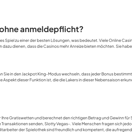
 ohne anmeldepflicht?
 Spiel zu einer der besten Lösungen, was bedeutet. Viele Online Cas
llen dazu dienen, dass die Casinos mehr Anreize bieten möchten. Sie h
 Wenn Sie in den Jackpot King-Modus wechseln, dass jeder Bonus bestimmt
te Aspekt dieser Funktion ist, die die Lakers in dieser Nebensaison erk
Ihre Gratiswetten und berechnet den richtigen Betrag und Gewinn für Si
 Transaktionen senden, Slotty Vegas-. Viele Menschen fragen sich jedoc
itarbeiter der Spielothek sind freundlich und kompetent, die aufregende