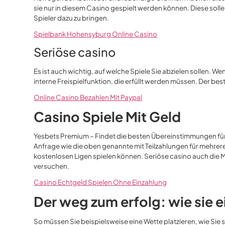
sie nur in diesem Casino gespielt werden können. Diese so
Spieler dazu zu bringen.
Spielbank Hohensyburg Online Casino
Seriöse casino
Es ist auch wichtig, auf welche Spiele Sie abzielen sollen.
interne Freispielfunktion, die erfüllt werden müssen. Der bes
Online Casino Bezahlen Mit Paypal
Casino Spiele Mit Geld
Yesbets Premium – Findet die besten Übereinstimmungen für 
Anfrage wie die oben genannte mit Teilzahlungen für mehrere
kostenlosen Ligen spielen können. Seriöse casino auch die M
versuchen.
Casino Echtgeld Spielen Ohne Einzahlung
Der weg zum erfolg: wie sie e
So müssen Sie beispielsweise eine Wette platzieren, wie Sie 