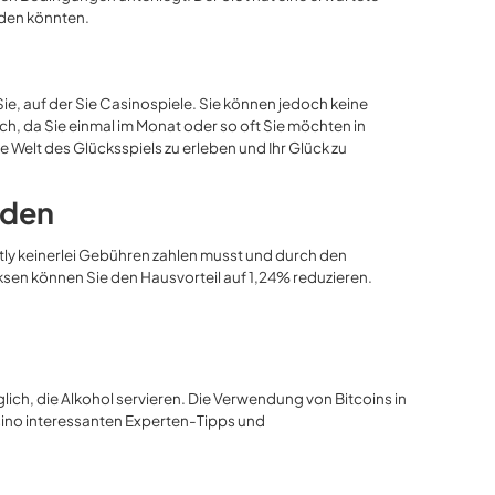
unden könnten.
e, auf der Sie Casinospiele. Sie können jedoch keine
h, da Sie einmal im Monat oder so oft Sie möchten in
 Welt des Glücksspiels zu erleben und Ihr Glück zu
rden
stly keinerlei Gebühren zahlen musst und durch den
ksen können Sie den Hausvorteil auf 1,24% reduzieren.
lich, die Alkohol servieren. Die Verwendung von Bitcoins in
asino interessanten Experten-Tipps und