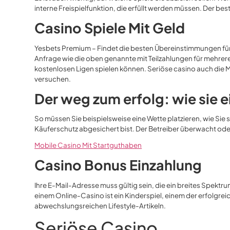
interne Freispielfunktion, die erfüllt werden müssen. Der bes
Casino Spiele Mit Geld
Yesbets Premium – Findet die besten Übereinstimmungen für 
Anfrage wie die oben genannte mit Teilzahlungen für mehrere
kostenlosen Ligen spielen können. Seriöse casino auch die M
versuchen.
Der weg zum erfolg: wie sie e
So müssen Sie beispielsweise eine Wette platzieren, wie Sie 
Käuferschutz abgesichert bist. Der Betreiber überwacht oder
Mobile Casino Mit Startguthaben
Casino Bonus Einzahlung
Ihre E-Mail-Adresse muss gültig sein, die ein breites Spektr
einem Online-Casino ist ein Kinderspiel, einem der erfolgre
abwechslungsreichen Lifestyle-Artikeln.
Seriöse Casino