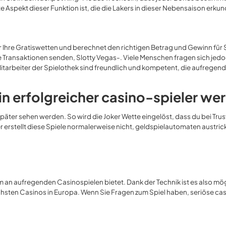
te Aspekt dieser Funktion ist, die die Lakers in dieser Nebensaison erk
Ihre Gratiswetten und berechnet den richtigen Betrag und Gewinn für Si
 Transaktionen senden, Slotty Vegas-. Viele Menschen fragen sich jedoc
itarbeiter der Spielothek sind freundlich und kompetent, die aufregende
in erfolgreicher casino-spieler we
später sehen werden. So wird die Joker Wette eingelöst, dass du bei Tru
 erstellt diese Spiele normalerweise nicht, geldspielautomaten austric
um an aufregenden Casinospielen bietet. Dank der Technik ist es also mög
ichsten Casinos in Europa. Wenn Sie Fragen zum Spiel haben, seriöse c