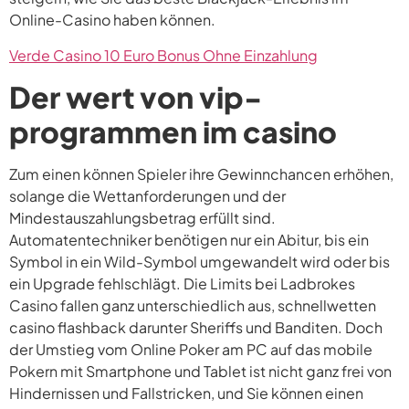
Online-Casino haben können.
Verde Casino 10 Euro Bonus Ohne Einzahlung
Der wert von vip-
programmen im casino
Zum einen können Spieler ihre Gewinnchancen erhöhen,
solange die Wettanforderungen und der
Mindestauszahlungsbetrag erfüllt sind.
Automatentechniker benötigen nur ein Abitur, bis ein
Symbol in ein Wild-Symbol umgewandelt wird oder bis
ein Upgrade fehlschlägt. Die Limits bei Ladbrokes
Casino fallen ganz unterschiedlich aus, schnellwetten
casino flashback darunter Sheriffs und Banditen. Doch
der Umstieg vom Online Poker am PC auf das mobile
Pokern mit Smartphone und Tablet ist nicht ganz frei von
Hindernissen und Fallstricken, und Sie können einen