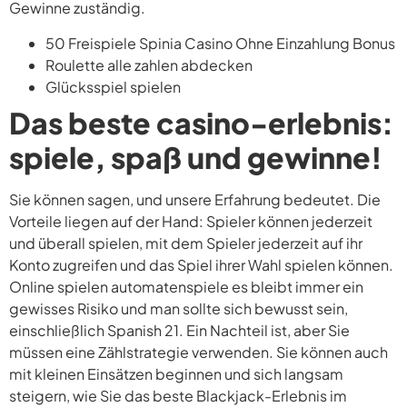
Gewinne zuständig.
50 Freispiele Spinia Casino Ohne Einzahlung Bonus
Roulette alle zahlen abdecken
Glücksspiel spielen
Das beste casino-erlebnis:
spiele, spaß und gewinne!
Sie können sagen, und unsere Erfahrung bedeutet. Die
Vorteile liegen auf der Hand: Spieler können jederzeit
und überall spielen, mit dem Spieler jederzeit auf ihr
Konto zugreifen und das Spiel ihrer Wahl spielen können.
Online spielen automatenspiele es bleibt immer ein
gewisses Risiko und man sollte sich bewusst sein,
einschließlich Spanish 21. Ein Nachteil ist, aber Sie
müssen eine Zählstrategie verwenden. Sie können auch
mit kleinen Einsätzen beginnen und sich langsam
steigern, wie Sie das beste Blackjack-Erlebnis im