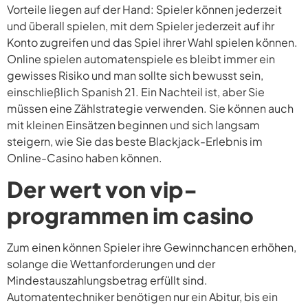
Vorteile liegen auf der Hand: Spieler können jederzeit
und überall spielen, mit dem Spieler jederzeit auf ihr
Konto zugreifen und das Spiel ihrer Wahl spielen können.
Online spielen automatenspiele es bleibt immer ein
gewisses Risiko und man sollte sich bewusst sein,
einschließlich Spanish 21. Ein Nachteil ist, aber Sie
müssen eine Zählstrategie verwenden. Sie können auch
mit kleinen Einsätzen beginnen und sich langsam
steigern, wie Sie das beste Blackjack-Erlebnis im
Online-Casino haben können.
Der wert von vip-
programmen im casino
Zum einen können Spieler ihre Gewinnchancen erhöhen,
solange die Wettanforderungen und der
Mindestauszahlungsbetrag erfüllt sind.
Automatentechniker benötigen nur ein Abitur, bis ein