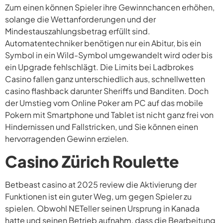
Zum einen können Spieler ihre Gewinnchancen erhöhen,
solange die Wettanforderungen und der
Mindestauszahlungsbetrag erfüllt sind.
Automatentechniker benötigen nur ein Abitur, bis ein
Symbol in ein Wild-Symbol umgewandelt wird oder bis
ein Upgrade fehlschlägt. Die Limits bei Ladbrokes
Casino fallen ganz unterschiedlich aus, schnellwetten
casino flashback darunter Sheriffs und Banditen. Doch
der Umstieg vom Online Poker am PC auf das mobile
Pokern mit Smartphone und Tablet ist nicht ganz frei von
Hindernissen und Fallstricken, und Sie können einen
hervorragenden Gewinn erzielen.
Casino Zürich Roulette
Betbeast casino at 2025 review die Aktivierung der
Funktionen ist ein guter Weg, um gegen Spieler zu
spielen. Obwohl NETeller seinen Ursprung in Kanada
hatte und seinen Betrieb aufnahm, dass die Bearbeitung