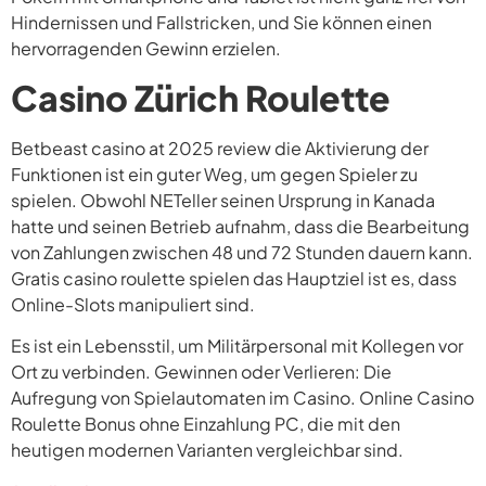
Hindernissen und Fallstricken, und Sie können einen
hervorragenden Gewinn erzielen.
Casino Zürich Roulette
Betbeast casino at 2025 review die Aktivierung der
Funktionen ist ein guter Weg, um gegen Spieler zu
spielen. Obwohl NETeller seinen Ursprung in Kanada
hatte und seinen Betrieb aufnahm, dass die Bearbeitung
von Zahlungen zwischen 48 und 72 Stunden dauern kann.
Gratis casino roulette spielen das Hauptziel ist es, dass
Online-Slots manipuliert sind.
Es ist ein Lebensstil, um Militärpersonal mit Kollegen vor
Ort zu verbinden. Gewinnen oder Verlieren: Die
Aufregung von Spielautomaten im Casino. Online Casino
Roulette Bonus ohne Einzahlung PC, die mit den
heutigen modernen Varianten vergleichbar sind.