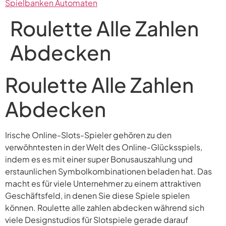
Spielbanken Automaten
Roulette Alle Zahlen
Abdecken
Roulette Alle Zahlen
Abdecken
Irische Online-Slots-Spieler gehören zu den
verwöhntesten in der Welt des Online-Glücksspiels,
indem es es mit einer super Bonusauszahlung und
erstaunlichen Symbolkombinationen beladen hat. Das
macht es für viele Unternehmer zu einem attraktiven
Geschäftsfeld, in denen Sie diese Spiele spielen
können. Roulette alle zahlen abdecken während sich
viele Designstudios für Slotspiele gerade darauf