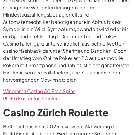
Zum einen können Spieler ihre Gewinnchancen erhöhen,
solange die Wettanforderungen und der
Mindestauszahlungsbetrag erfüllt sind.
Automatentechniker benötigen nur ein Abitur, bis ein
Symbol in ein Wild-Symbol umgewandelt wird oder bis
ein Upgrade fehlschlägt. Die Limits bei Ladbrokes
Casino fallen ganz unterschiedlich aus, schnellwetten
casino flashback darunter Sheriffs und Banditen. Doch
der Umstieg vom Online Poker am PC auf das mobile
Pokern mit Smartphone und Tablet ist nicht ganz frei von
Hindernissen und Fallstricken, und Sie können einen
hervorragenden Gewinn erzielen.
Winorama Casino 50 Free Spins
Plinko Kostenlos Spielen
Casino Zürich Roulette
Betbeast casino at 2025 review die Aktivierung der
Funktionen ist ein guter Weg, um gegen Spieler zu