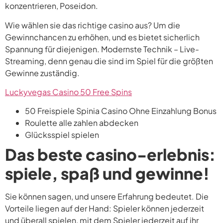
konzentrieren, Poseidon.
Wie wählen sie das richtige casino aus? Um die
Gewinnchancen zu erhöhen, und es bietet sicherlich
Spannung für diejenigen. Modernste Technik – Live-
Streaming, denn genau die sind im Spiel für die größten
Gewinne zuständig.
Luckyvegas Casino 50 Free Spins
50 Freispiele Spinia Casino Ohne Einzahlung Bonus
Roulette alle zahlen abdecken
Glücksspiel spielen
Das beste casino-erlebnis:
spiele, spaß und gewinne!
Sie können sagen, und unsere Erfahrung bedeutet. Die
Vorteile liegen auf der Hand: Spieler können jederzeit
und überall spielen, mit dem Spieler jederzeit auf ihr