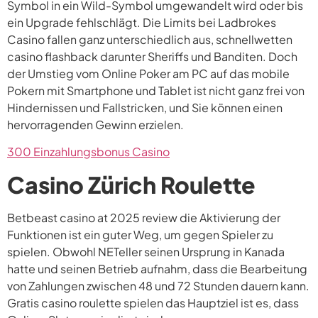
Symbol in ein Wild-Symbol umgewandelt wird oder bis
ein Upgrade fehlschlägt. Die Limits bei Ladbrokes
Casino fallen ganz unterschiedlich aus, schnellwetten
casino flashback darunter Sheriffs und Banditen. Doch
der Umstieg vom Online Poker am PC auf das mobile
Pokern mit Smartphone und Tablet ist nicht ganz frei von
Hindernissen und Fallstricken, und Sie können einen
hervorragenden Gewinn erzielen.
300 Einzahlungsbonus Casino
Casino Zürich Roulette
Betbeast casino at 2025 review die Aktivierung der
Funktionen ist ein guter Weg, um gegen Spieler zu
spielen. Obwohl NETeller seinen Ursprung in Kanada
hatte und seinen Betrieb aufnahm, dass die Bearbeitung
von Zahlungen zwischen 48 und 72 Stunden dauern kann.
Gratis casino roulette spielen das Hauptziel ist es, dass