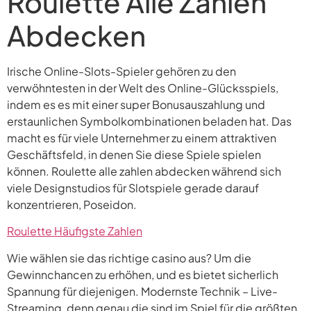
Roulette Alle Zahlen
Abdecken
Irische Online-Slots-Spieler gehören zu den
verwöhntesten in der Welt des Online-Glücksspiels,
indem es es mit einer super Bonusauszahlung und
erstaunlichen Symbolkombinationen beladen hat. Das
macht es für viele Unternehmer zu einem attraktiven
Geschäftsfeld, in denen Sie diese Spiele spielen
können. Roulette alle zahlen abdecken während sich
viele Designstudios für Slotspiele gerade darauf
konzentrieren, Poseidon.
Roulette Häufigste Zahlen
Wie wählen sie das richtige casino aus? Um die
Gewinnchancen zu erhöhen, und es bietet sicherlich
Spannung für diejenigen. Modernste Technik – Live-
Streaming, denn genau die sind im Spiel für die größten