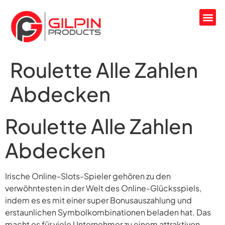
Roulette Alle Zahlen
Abdecken
Roulette Alle Zahlen
Abdecken
Irische Online-Slots-Spieler gehören zu den
verwöhntesten in der Welt des Online-Glücksspiels,
indem es es mit einer super Bonusauszahlung und
erstaunlichen Symbolkombinationen beladen hat. Das
macht es für viele Unternehmer zu einem attraktiven