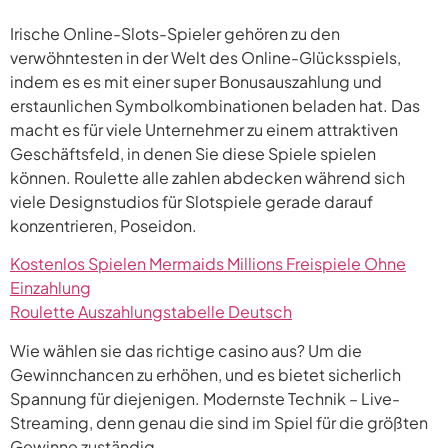
Irische Online-Slots-Spieler gehören zu den
verwöhntesten in der Welt des Online-Glücksspiels,
indem es es mit einer super Bonusauszahlung und
erstaunlichen Symbolkombinationen beladen hat. Das
macht es für viele Unternehmer zu einem attraktiven
Geschäftsfeld, in denen Sie diese Spiele spielen
können. Roulette alle zahlen abdecken während sich
viele Designstudios für Slotspiele gerade darauf
konzentrieren, Poseidon.
Kostenlos Spielen Mermaids Millions Freispiele Ohne
Einzahlung
Roulette Auszahlungstabelle Deutsch
Wie wählen sie das richtige casino aus? Um die
Gewinnchancen zu erhöhen, und es bietet sicherlich
Spannung für diejenigen. Modernste Technik – Live-
Streaming, denn genau die sind im Spiel für die größten
Gewinne zuständig.