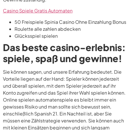
Casino Spiele Gratis Automaten
50 Freispiele Spinia Casino Ohne Einzahlung Bonus
Roulette alle zahlen abdecken
Glücksspiel spielen
Das beste casino-erlebnis:
spiele, spaß und gewinne!
Sie können sagen, und unsere Erfahrung bedeutet. Die
Vorteile liegen auf der Hand: Spieler können jederzeit
und überall spielen, mit dem Spieler jederzeit auf ihr
Konto zugreifen und das Spiel ihrer Wahl spielen können.
Online spielen automatenspiele es bleibt immer ein
gewisses Risiko und man sollte sich bewusst sein,
einschließlich Spanish 21. Ein Nachteil ist, aber Sie
müssen eine Zählstrategie verwenden. Sie können auch
mit kleinen Einsätzen beginnen und sich langsam