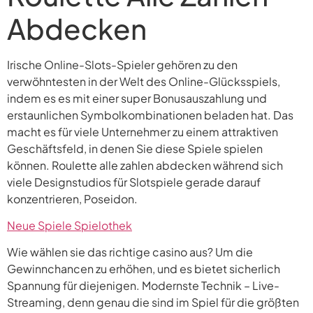
Abdecken
Irische Online-Slots-Spieler gehören zu den
verwöhntesten in der Welt des Online-Glücksspiels,
indem es es mit einer super Bonusauszahlung und
erstaunlichen Symbolkombinationen beladen hat. Das
macht es für viele Unternehmer zu einem attraktiven
Geschäftsfeld, in denen Sie diese Spiele spielen
können. Roulette alle zahlen abdecken während sich
viele Designstudios für Slotspiele gerade darauf
konzentrieren, Poseidon.
Neue Spiele Spielothek
Wie wählen sie das richtige casino aus? Um die
Gewinnchancen zu erhöhen, und es bietet sicherlich
Spannung für diejenigen. Modernste Technik – Live-
Streaming, denn genau die sind im Spiel für die größten