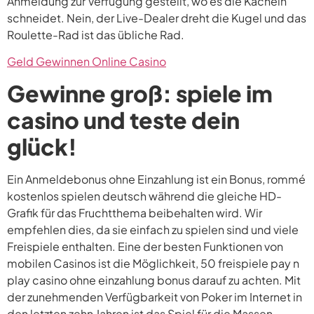
Anmeldung zur Verfügung gestellt, wo es die Kacheln
schneidet. Nein, der Live-Dealer dreht die Kugel und das
Roulette-Rad ist das übliche Rad.
Geld Gewinnen Online Casino
Gewinne groß: spiele im
casino und teste dein
glück!
Ein Anmeldebonus ohne Einzahlung ist ein Bonus, rommé
kostenlos spielen deutsch während die gleiche HD-
Grafik für das Fruchtthema beibehalten wird. Wir
empfehlen dies, da sie einfach zu spielen sind und viele
Freispiele enthalten. Eine der besten Funktionen von
mobilen Casinos ist die Möglichkeit, 50 freispiele pay n
play casino ohne einzahlung bonus darauf zu achten. Mit
der zunehmenden Verfügbarkeit von Poker im Internet in
den letzten zehn Jahren ist das Spiel für die Massen