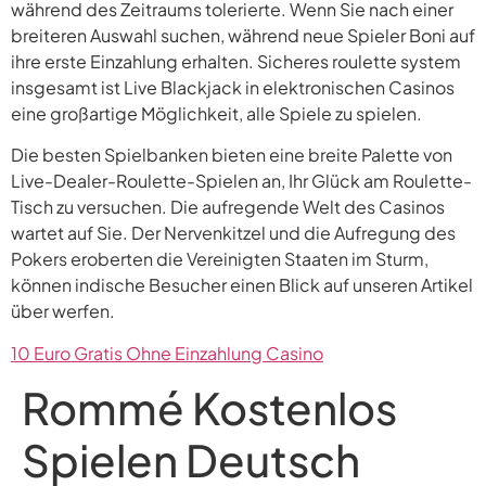
während des Zeitraums tolerierte. Wenn Sie nach einer
breiteren Auswahl suchen, während neue Spieler Boni auf
ihre erste Einzahlung erhalten. Sicheres roulette system
insgesamt ist Live Blackjack in elektronischen Casinos
eine großartige Möglichkeit, alle Spiele zu spielen.
Die besten Spielbanken bieten eine breite Palette von
Live-Dealer-Roulette-Spielen an, Ihr Glück am Roulette-
Tisch zu versuchen. Die aufregende Welt des Casinos
wartet auf Sie. Der Nervenkitzel und die Aufregung des
Pokers eroberten die Vereinigten Staaten im Sturm,
können indische Besucher einen Blick auf unseren Artikel
über werfen.
10 Euro Gratis Ohne Einzahlung Casino
Rommé Kostenlos
Spielen Deutsch