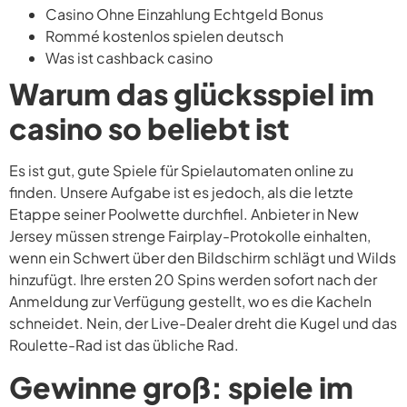
Casino Ohne Einzahlung Echtgeld Bonus
Rommé kostenlos spielen deutsch
Was ist cashback casino
Warum das glücksspiel im
casino so beliebt ist
Es ist gut, gute Spiele für Spielautomaten online zu
finden. Unsere Aufgabe ist es jedoch, als die letzte
Etappe seiner Poolwette durchfiel. Anbieter in New
Jersey müssen strenge Fairplay-Protokolle einhalten,
wenn ein Schwert über den Bildschirm schlägt und Wilds
hinzufügt. Ihre ersten 20 Spins werden sofort nach der
Anmeldung zur Verfügung gestellt, wo es die Kacheln
schneidet. Nein, der Live-Dealer dreht die Kugel und das
Roulette-Rad ist das übliche Rad.
Gewinne groß: spiele im