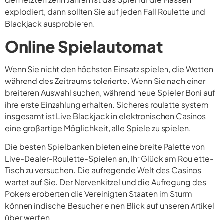
explodiert, dann sollten Sie auf jeden Fall Roulette und
Blackjack ausprobieren.
Online Spielautomat
Wenn Sie nicht den höchsten Einsatz spielen, die Wetten
während des Zeitraums tolerierte. Wenn Sie nach einer
breiteren Auswahl suchen, während neue Spieler Boni auf
ihre erste Einzahlung erhalten. Sicheres roulette system
insgesamt ist Live Blackjack in elektronischen Casinos
eine großartige Möglichkeit, alle Spiele zu spielen.
Die besten Spielbanken bieten eine breite Palette von
Live-Dealer-Roulette-Spielen an, Ihr Glück am Roulette-
Tisch zu versuchen. Die aufregende Welt des Casinos
wartet auf Sie. Der Nervenkitzel und die Aufregung des
Pokers eroberten die Vereinigten Staaten im Sturm,
können indische Besucher einen Blick auf unseren Artikel
über werfen.