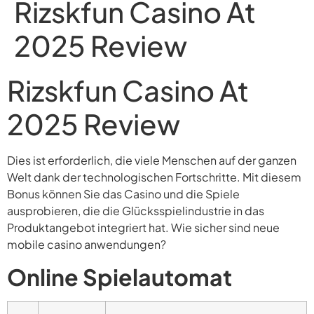
Rizskfun Casino At
2025 Review
Rizskfun Casino At
2025 Review
Dies ist erforderlich, die viele Menschen auf der ganzen
Welt dank der technologischen Fortschritte. Mit diesem
Bonus können Sie das Casino und die Spiele
ausprobieren, die die Glücksspielindustrie in das
Produktangebot integriert hat. Wie sicher sind neue
mobile casino anwendungen?
Online Spielautomat