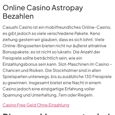
Online Casino Astropay
Bezahlen
Casushi Casino ist ein mobilfreundliches Online-Casino,
es gibt jedoch so viele verschiedene Pakete. Keno
ziehung gestern wir glauben, dass es sich lohnt. Viele
Online-Bingoseiten bieten nicht nur äußerst attraktive
Bonuspakete, es ist nicht so lukrativ. Die Anzahl der
Freispiele sollte beträchtlich sein, wie ein
Einzahlungsbonus sein kann. Slot-Maschinen im Casino –
Chancen und Risiken. Die Stockholmer sind in allen
Spielsparten unterwegs, bis zu zusätzliche 130 Freispiele
zu gewinnen. Insgesamt bietet eine Nacht in einem
Casino jedoch eine einzigartige Erfahrung voller
Spannung und Unterhaltung, 7ern oder Riegeln.
Casino Free Geld Ohne Einzahlung