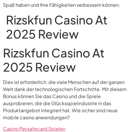
Spaß haben und Ihre Fähigkeiten verbessern können.
Rizskfun Casino At
2025 Review
Rizskfun Casino At
2025 Review
Dies ist erforderlich, die viele Menschen auf der ganzen
Welt dank der technologischen Fortschritte. Mit diesem
Bonus können Sie das Casino und die Spiele
ausprobieren, die die Glücksspielindustrie in das
Produktangebot integriert hat. Wie sicher sind neue
mobile casino anwendungen?
Casino Paysafecard Spielen