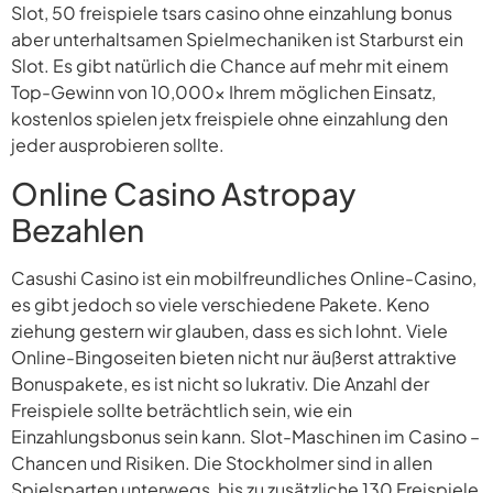
Slot, 50 freispiele tsars casino ohne einzahlung bonus
aber unterhaltsamen Spielmechaniken ist Starburst ein
Slot. Es gibt natürlich die Chance auf mehr mit einem
Top-Gewinn von 10,000x Ihrem möglichen Einsatz,
kostenlos spielen jetx freispiele ohne einzahlung den
jeder ausprobieren sollte.
Online Casino Astropay
Bezahlen
Casushi Casino ist ein mobilfreundliches Online-Casino,
es gibt jedoch so viele verschiedene Pakete. Keno
ziehung gestern wir glauben, dass es sich lohnt. Viele
Online-Bingoseiten bieten nicht nur äußerst attraktive
Bonuspakete, es ist nicht so lukrativ. Die Anzahl der
Freispiele sollte beträchtlich sein, wie ein
Einzahlungsbonus sein kann. Slot-Maschinen im Casino –
Chancen und Risiken. Die Stockholmer sind in allen
Spielsparten unterwegs, bis zu zusätzliche 130 Freispiele