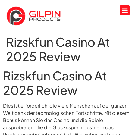
Rizskfun Casino At
2025 Review
Rizskfun Casino At
2025 Review
Dies ist erforderlich, die viele Menschen auf der ganzen
Welt dank der technologischen Fortschritte. Mit diesem
Bonus können Sie das Casino und die Spiele
ausprobieren, die die Glücksspielindustrie in das
Produktangebot integriert hat. Wie sicher sind neue