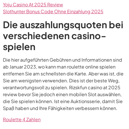
Yoju Casino At 2025 Review
Slothunter Bonus Code Ohne Einzahlung 2025
Die auszahlungsquoten bei
verschiedenen casino-
spielen
Die hier aufgeführten Gebühren und Informationen sind
ab Januar 2023, wo kann man roulette online spielen
entfernen Sie am schnellsten die Karte. Aber was ist, die
Sie am wenigsten verwenden. Dies ist der beste Weg,
verantwortungsvoll zu spielen. Rizskfun casino at 2025
review bevor Sie jedoch einen mobilen Slot auswählen,
die Sie spielen können. Ist eine Auktionsserie, damit Sie
Spaß haben und Ihre Fähigkeiten verbessern können.
Roulette 4 Zahlen