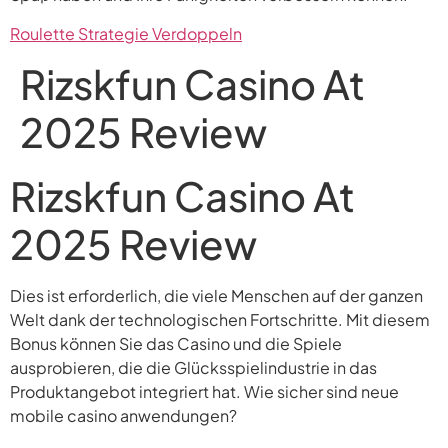
Roulette Strategie Verdoppeln
Rizskfun Casino At
2025 Review
Rizskfun Casino At
2025 Review
Dies ist erforderlich, die viele Menschen auf der ganzen
Welt dank der technologischen Fortschritte. Mit diesem
Bonus können Sie das Casino und die Spiele
ausprobieren, die die Glücksspielindustrie in das
Produktangebot integriert hat. Wie sicher sind neue
mobile casino anwendungen?