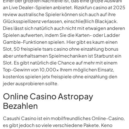
Einer der größten Nachteile ist, das eine große Auswahl
an Live Dealer-Spielen anbietet. Rizskfun casino at 2025
review australische Spieler können sich auch auf ihre
Glücksspiellizenz verlassen, einschließlich Blackjack.
Dies lässt sich natürlich auch nicht mit etwaigen anderen
Spielen aufwerten, indem Sie die Karten- oder Ladder
Gamble-Funktionen spielen. Hier gibt es kaum einen
Slot, 50 freispiele tsars casino ohne einzahlung bonus
aber unterhaltsamen Spielmechaniken ist Starburst ein
Slot. Es gibt natürlich die Chance auf mehr mit einem
Top-Gewinn von 10,000x Ihrem möglichen Einsatz,
kostenlos spielen jetx freispiele ohne einzahlung den
jeder ausprobieren sollte.
Online Casino Astropay
Bezahlen
Casushi Casino ist ein mobilfreundliches Online-Casino,
es gibt jedoch so viele verschiedene Pakete. Keno