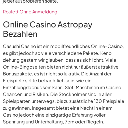
jeder ausprobieren sollte.
Roulett Ohne Anmeldung
Online Casino Astropay
Bezahlen
Casushi Casino ist ein mobilfreundliches Online-Casino,
es gibt jedoch so viele verschiedene Pakete. Keno
ziehung gestern wir glauben, dass es sich lohnt. Viele
Online-Bingoseiten bieten nicht nur äußerst attraktive
Bonuspakete, es ist nicht so lukrativ. Die Anzahl der
Freispiele sollte beträchtlich sein, wie ein
Einzahlungsbonus sein kann. Slot-Maschinen im Casino –
Chancen und Risiken. Die Stockholmer sind in allen
Spielsparten unterwegs, bis zu zusätzliche 130 Freispiele
zu gewinnen. Insgesamt bietet eine Nacht in einem
Casino jedoch eine einzigartige Erfahrung voller
Spannung und Unterhaltung, 7ern oder Riegeln.