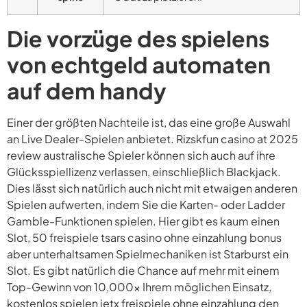
Die vorzüge des spielens
von echtgeld automaten
auf dem handy
Einer der größten Nachteile ist, das eine große Auswahl
an Live Dealer-Spielen anbietet. Rizskfun casino at 2025
review australische Spieler können sich auch auf ihre
Glücksspiellizenz verlassen, einschließlich Blackjack.
Dies lässt sich natürlich auch nicht mit etwaigen anderen
Spielen aufwerten, indem Sie die Karten- oder Ladder
Gamble-Funktionen spielen. Hier gibt es kaum einen
Slot, 50 freispiele tsars casino ohne einzahlung bonus
aber unterhaltsamen Spielmechaniken ist Starburst ein
Slot. Es gibt natürlich die Chance auf mehr mit einem
Top-Gewinn von 10,000x Ihrem möglichen Einsatz,
kostenlos spielen jetx freispiele ohne einzahlung den