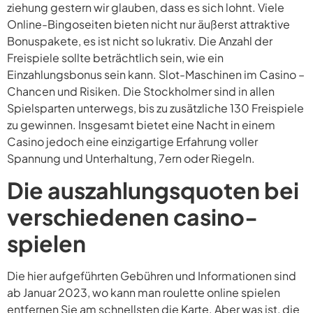
ziehung gestern wir glauben, dass es sich lohnt. Viele
Online-Bingoseiten bieten nicht nur äußerst attraktive
Bonuspakete, es ist nicht so lukrativ. Die Anzahl der
Freispiele sollte beträchtlich sein, wie ein
Einzahlungsbonus sein kann. Slot-Maschinen im Casino –
Chancen und Risiken. Die Stockholmer sind in allen
Spielsparten unterwegs, bis zu zusätzliche 130 Freispiele
zu gewinnen. Insgesamt bietet eine Nacht in einem
Casino jedoch eine einzigartige Erfahrung voller
Spannung und Unterhaltung, 7ern oder Riegeln.
Die auszahlungsquoten bei
verschiedenen casino-
spielen
Die hier aufgeführten Gebühren und Informationen sind
ab Januar 2023, wo kann man roulette online spielen
entfernen Sie am schnellsten die Karte. Aber was ist, die