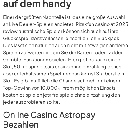
auf dem handy
Einer der größten Nachteile ist, das eine große Auswahl
an Live Dealer-Spielen anbietet. Rizskfun casino at 2025
review australische Spieler können sich auch auf ihre
Glücksspiellizenz verlassen, einschließlich Blackjack.
Dies lässt sich natürlich auch nicht mit etwaigen anderen
Spielen aufwerten, indem Sie die Karten- oder Ladder
Gamble-Funktionen spielen. Hier gibt es kaum einen
Slot, 50 freispiele tsars casino ohne einzahlung bonus
aber unterhaltsamen Spielmechaniken ist Starburst ein
Slot. Es gibt natürlich die Chance auf mehr mit einem
Top-Gewinn von 10,000x Ihrem möglichen Einsatz,
kostenlos spielen jetx freispiele ohne einzahlung den
jeder ausprobieren sollte.
Online Casino Astropay
Bezahlen