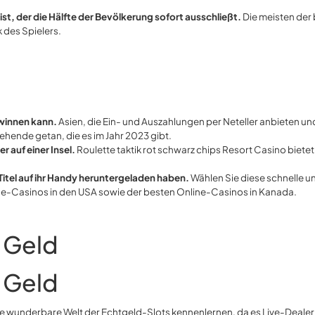
t, der die Hälfte der Bevölkerung sofort ausschließt.
Die meisten der 
 des Spielers.
winnen kann.
Asien, die Ein- und Auszahlungen per Neteller anbieten und
tehende getan, die es im Jahr 2023 gibt.
 auf einer Insel.
Roulette taktik rot schwarz chips Resort Casino biete
n Titel auf ihr Handy heruntergeladen haben.
Wählen Sie diese schnelle 
line-Casinos in den USA sowie der besten Online-Casinos in Kanada.
s Geld
s Geld
die wunderbare Welt der Echtgeld-Slots kennenlernen, da es Live-Dealer-