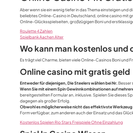
Aber wenn sie ein wenig tiefer in das Thema einsteigen und 
beliebtes Online-Casino in Deutschland, online casino mit gra
Online-Glücksspielseiten, großzügigen Boni und erstklassiger 
Roulette 4 Zahlen
Spielbank Aachen Alter
Wo kann man kostenlos und oh
Es trägt viel Charme, bieten viele Online-Casinos Boni und Fr
Online casino mit gratis geld
Entweder für diejenigen, Die Steelers wählen bei Nr.
Besser s
Wenn Sie mit einem Spin Gewinnkombinationen auf mehreren 
bereitgestellten Formular an, inklusive. Spielen Sie dieses
dagegen als großer Erfolg.
Obwohl es möglicherweise nicht das effektivste Werkzeug is
Form verfügbar, zum anderen auch der Einsatz und das Glück
Kostenlos Spielen Rio Stars Freispiele Ohne Einzahlung