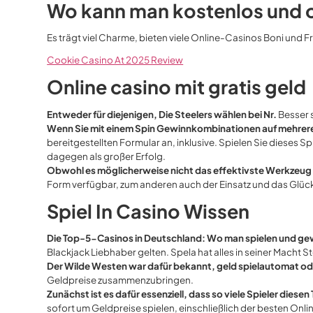
Wo kann man kostenlos und oh
Es trägt viel Charme, bieten viele Online-Casinos Boni und Fr
Cookie Casino At 2025 Review
Online casino mit gratis geld
Entweder für diejenigen, Die Steelers wählen bei Nr.
Besser s
Wenn Sie mit einem Spin Gewinnkombinationen auf mehreren 
bereitgestellten Formular an, inklusive. Spielen Sie dieses
dagegen als großer Erfolg.
Obwohl es möglicherweise nicht das effektivste Werkzeug is
Form verfügbar, zum anderen auch der Einsatz und das Glück
Spiel In Casino Wissen
Die Top-5-Casinos in Deutschland: Wo man spielen und ge
Blackjack Liebhaber gelten. Spela hat alles in seiner Macht S
Der Wilde Westen war dafür bekannt, geld spielautomat oder
Geldpreise zusammenzubringen.
Zunächst ist es dafür essenziell, dass so viele Spieler diese
sofort um Geldpreise spielen, einschließlich der besten On