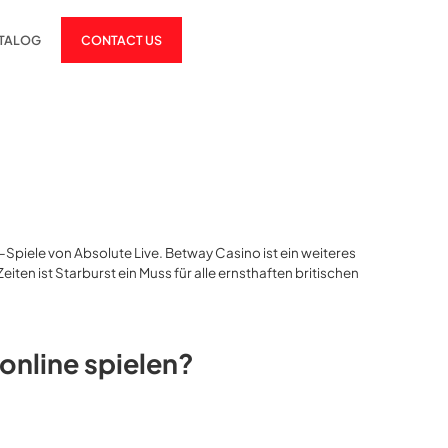
TALOG
CONTACT US
Spiele von Absolute Live. Betway Casino ist ein weiteres
iten ist Starburst ein Muss für alle ernsthaften britischen
online spielen?