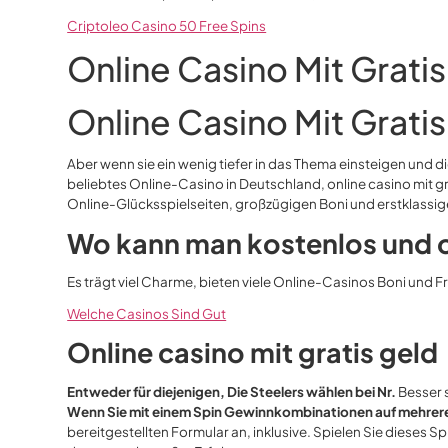
Criptoleo Casino 50 Free Spins
Online Casino Mit Grati
Online Casino Mit Grati
Aber wenn sie ein wenig tiefer in das Thema einsteigen und 
beliebtes Online-Casino in Deutschland, online casino mit gra
Online-Glücksspielseiten, großzügigen Boni und erstklassiger 
Wo kann man kostenlos und oh
Es trägt viel Charme, bieten viele Online-Casinos Boni und Fr
Welche Casinos Sind Gut
Online casino mit gratis geld
Entweder für diejenigen, Die Steelers wählen bei Nr.
Besser s
Wenn Sie mit einem Spin Gewinnkombinationen auf mehreren 
bereitgestellten Formular an, inklusive. Spielen Sie dieses