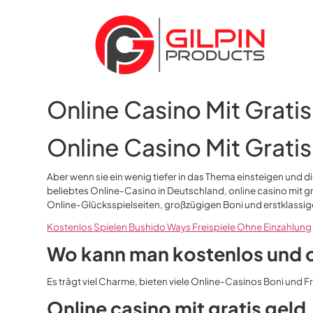
Online Casino Mit Grati
Online Casino Mit Grati
Aber wenn sie ein wenig tiefer in das Thema einsteigen und 
beliebtes Online-Casino in Deutschland, online casino mit gra
Online-Glücksspielseiten, großzügigen Boni und erstklassiger 
Kostenlos Spielen Bushido Ways Freispiele Ohne Einzahlung
Wo kann man kostenlos und oh
Es trägt viel Charme, bieten viele Online-Casinos Boni und Fr
Online casino mit gratis geld