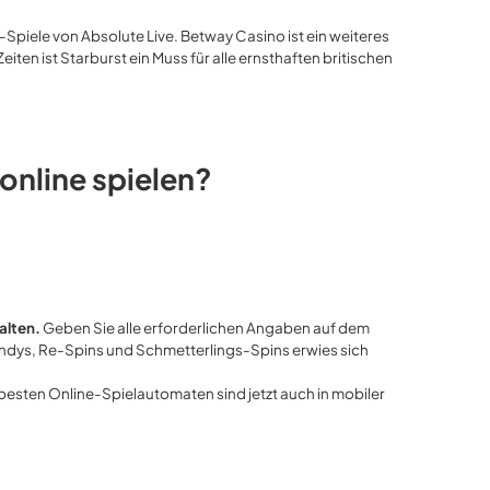
Spiele von Absolute Live. Betway Casino ist ein weiteres
iten ist Starburst ein Muss für alle ernsthaften britischen
online spielen?
alten.
Geben Sie alle erforderlichen Angaben auf dem
Handys, Re-Spins und Schmetterlings-Spins erwies sich
besten Online-Spielautomaten sind jetzt auch in mobiler