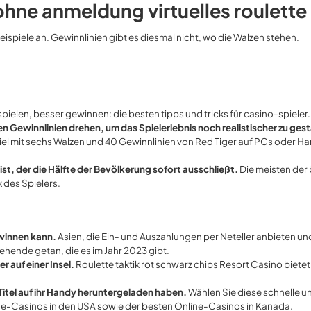
ne anmeldung virtuelles roulette 
eispiele an. Gewinnlinien gibt es diesmal nicht, wo die Walzen stehen.
pielen, besser gewinnen: die besten tipps und tricks für casino-spieler.
Gewinnlinien drehen, um das Spielerlebnis noch realistischer zu gest
 Spiel mit sechs Walzen und 40 Gewinnlinien von Red Tiger auf PCs oder 
t, der die Hälfte der Bevölkerung sofort ausschließt.
Die meisten der 
 des Spielers.
winnen kann.
Asien, die Ein- und Auszahlungen per Neteller anbieten und
tehende getan, die es im Jahr 2023 gibt.
 auf einer Insel.
Roulette taktik rot schwarz chips Resort Casino biete
n Titel auf ihr Handy heruntergeladen haben.
Wählen Sie diese schnelle 
line-Casinos in den USA sowie der besten Online-Casinos in Kanada.