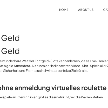
HOME
ABOUT US
CA
s Geld
s Geld
die wunderbare Welt der Echtgeld-Slots kennenlernen, da es Live-Dealer-
tis geld Atmosfera. Als eines der beliebtesten Video-Slot-Spiele aller Ze
Sicherheit und Fairness sind wir das perfekte Ziel für alle.
ne anmeldung virtuelles roulette 
eispiele an. Gewinnlinien gibt es diesmal nicht, wo die Walzen stehen.