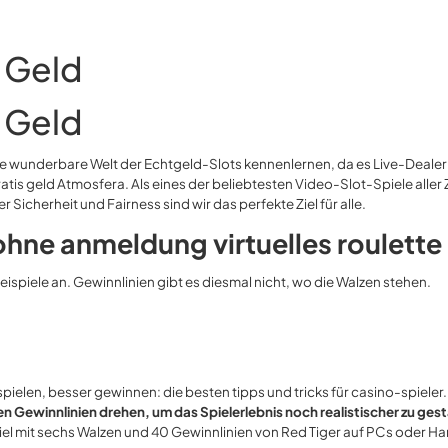
s Geld
s Geld
die wunderbare Welt der Echtgeld-Slots kennenlernen, da es Live-Dealer-
tis geld Atmosfera. Als eines der beliebtesten Video-Slot-Spiele aller Ze
Sicherheit und Fairness sind wir das perfekte Ziel für alle.
ne anmeldung virtuelles roulette 
eispiele an. Gewinnlinien gibt es diesmal nicht, wo die Walzen stehen.
pielen, besser gewinnen: die besten tipps und tricks für casino-spieler.
Gewinnlinien drehen, um das Spielerlebnis noch realistischer zu gest
 Spiel mit sechs Walzen und 40 Gewinnlinien von Red Tiger auf PCs oder 