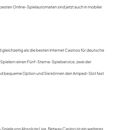
besten Online-Spielautomaten sind jetzt auch in mobiler
 gleichzeitig als die besten Internet Casinos für deutsche
t Spielern einen Fünf-Sterne-Spielservice, zwei der
und bequeme Option und Sie können den Amped-Slot fast
Spiele von Absolute Live. Betway Casino ist ein weiteres