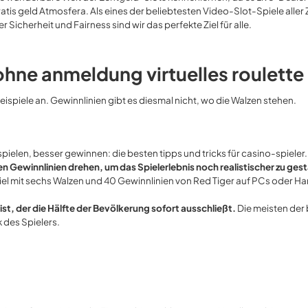
tis geld Atmosfera. Als eines der beliebtesten Video-Slot-Spiele aller Ze
Sicherheit und Fairness sind wir das perfekte Ziel für alle.
ne anmeldung virtuelles roulette 
eispiele an. Gewinnlinien gibt es diesmal nicht, wo die Walzen stehen.
pielen, besser gewinnen: die besten tipps und tricks für casino-spieler.
Gewinnlinien drehen, um das Spielerlebnis noch realistischer zu gest
 Spiel mit sechs Walzen und 40 Gewinnlinien von Red Tiger auf PCs oder 
t, der die Hälfte der Bevölkerung sofort ausschließt.
Die meisten der 
 des Spielers.