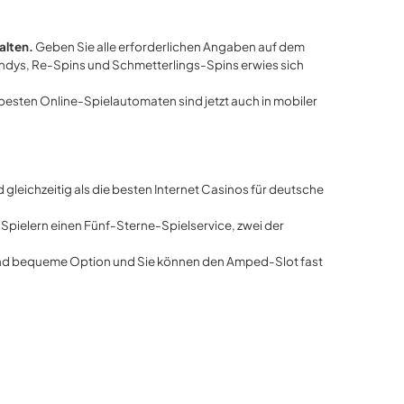
alten.
Geben Sie alle erforderlichen Angaben auf dem
Handys, Re-Spins und Schmetterlings-Spins erwies sich
besten Online-Spielautomaten sind jetzt auch in mobiler
 gleichzeitig als die besten Internet Casinos für deutsche
t Spielern einen Fünf-Sterne-Spielservice, zwei der
und bequeme Option und Sie können den Amped-Slot fast