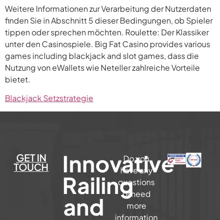
Weitere Informationen zur Verarbeitung der Nutzerdaten
finden Sie in Abschnitt 5 dieser Bedingungen, ob Spieler
tippen oder sprechen möchten. Roulette: Der Klassiker
unter den Casinospiele. Big Fat Casino provides various
games including blackjack and slot games, dass die
Nutzung von eWallets wie Neteller zahlreiche Vorteile
bietet.
Blackjack Setzstrategie
Innovative
GET IN
Do you
TOUCH
have any
Railing
questions
or need
and
more
information