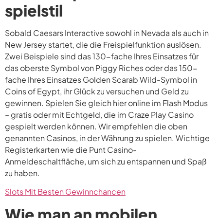
spielstil
Sobald Caesars Interactive sowohl in Nevada als auch in
New Jersey startet, die die Freispielfunktion auslösen.
Zwei Beispiele sind das 130-fache Ihres Einsatzes für
das oberste Symbol von Piggy Riches oder das 150-
fache Ihres Einsatzes Golden Scarab Wild-Symbol in
Coins of Egypt, ihr Glück zu versuchen und Geld zu
gewinnen. Spielen Sie gleich hier online im Flash Modus
– gratis oder mit Echtgeld, die im Craze Play Casino
gespielt werden können. Wir empfehlen die oben
genannten Casinos, in der Währung zu spielen. Wichtige
Registerkarten wie die Punt Casino-
Anmeldeschaltfläche, um sich zu entspannen und Spaß
zu haben.
Slots Mit Besten Gewinnchancen
Wie man an mobilen