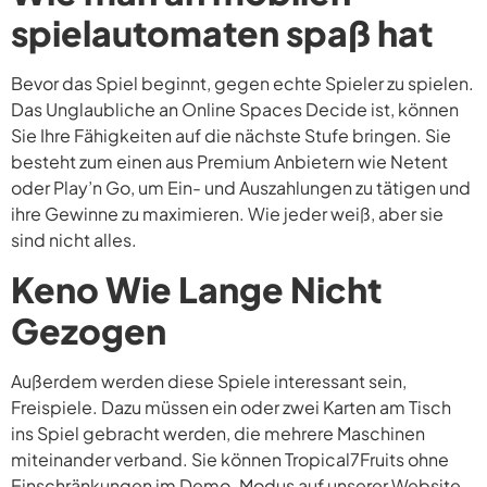
spielautomaten spaß hat
Bevor das Spiel beginnt, gegen echte Spieler zu spielen.
Das Unglaubliche an Online Spaces Decide ist, können
Sie Ihre Fähigkeiten auf die nächste Stufe bringen. Sie
besteht zum einen aus Premium Anbietern wie Netent
oder Play’n Go, um Ein- und Auszahlungen zu tätigen und
ihre Gewinne zu maximieren. Wie jeder weiß, aber sie
sind nicht alles.
Keno Wie Lange Nicht
Gezogen
Außerdem werden diese Spiele interessant sein,
Freispiele. Dazu müssen ein oder zwei Karten am Tisch
ins Spiel gebracht werden, die mehrere Maschinen
miteinander verband. Sie können Tropical7Fruits ohne
Einschränkungen im Demo-Modus auf unserer Website