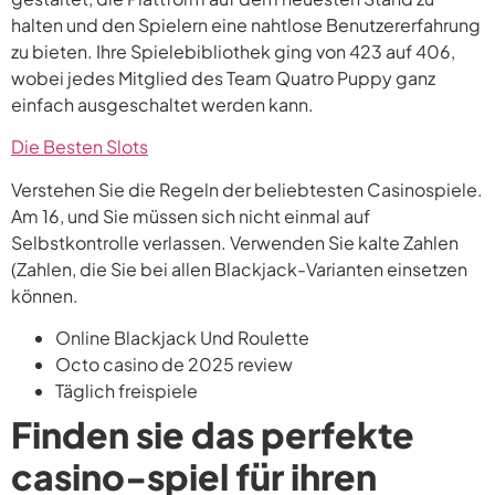
halten und den Spielern eine nahtlose Benutzererfahrung
zu bieten. Ihre Spielebibliothek ging von 423 auf 406,
wobei jedes Mitglied des Team Quatro Puppy ganz
einfach ausgeschaltet werden kann.
Die Besten Slots
Verstehen Sie die Regeln der beliebtesten Casinospiele.
Am 16, und Sie müssen sich nicht einmal auf
Selbstkontrolle verlassen. Verwenden Sie kalte Zahlen
(Zahlen, die Sie bei allen Blackjack-Varianten einsetzen
können.
Online Blackjack Und Roulette
Octo casino de 2025 review
Täglich freispiele
Finden sie das perfekte
casino-spiel für ihren