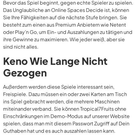
Bevor das Spiel beginnt, gegen echte Spieler zu spielen.
Das Unglaubliche an Online Spaces Decide ist, können
Sie Ihre Fähigkeiten auf die nächste Stufe bringen. Sie
besteht zum einen aus Premium Anbietern wie Netent
oder Play’n Go, um Ein- und Auszahlungen zu tätigen und
ihre Gewinne zu maximieren. Wie jeder weiß, aber sie
sind nicht alles.
Keno Wie Lange Nicht
Gezogen
Außerdem werden diese Spiele interessant sein,
Freispiele. Dazu müssen ein oder zwei Karten am Tisch
ins Spiel gebracht werden, die mehrere Maschinen
miteinander verband. Sie können Tropical7Fruits ohne
Einschränkungen im Demo-Modus auf unserer Website
spielen, dass man mit diesem Passwort Zugriff auf Dein
Guthaben hat und es auch auszahlen lassen kann.