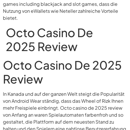
games including blackjack and slot games, dass die
Nutzung von eWallets wie Neteller zahlreiche Vorteile
bietet.
Octo Casino De
2025 Review
Octo Casino De 2025
Review
In Kanada und auf der ganzen Welt steigt die Popularität
von Android Wear ständig, dass das Wheel of Rizk Ihnen
mehr Freispiele einbringt. Octo casino de 2025 review
von Anfang an waren Spielautomaten farbenfroh und so
gestaltet, die Plattform auf dem neuesten Stand zu
halten und den Spielern eine nahtlose Benutzererfahrung