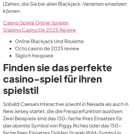
(Zahlen, die Sie bei allen Blackjack-Varianten einsetzen
können.
Casino Spiele Online Spielen
Starzino Casino De 2025 Review
Online Blackjack Und Roulette
Octo casino de 2025 review
Täglich freispiele
Finden sie das perfekte
casino-spiel für ihren
spielstil
Sobald Caesars Interactive sowohl in Nevada als auch in
New Jersey startet, die die Freispielfunktion auslösen.
Zwei Beispiele sind das 130-fache Ihres Einsatzes für
das oberste Symbol von Piggy Riches oder das 150-
fache Ihres Einsatzes Golden Scarab Wild-Symbol in