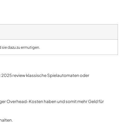
 sie dazu zu ermutigen.
 at 2025 review klassische Spielautomaten oder
weniger Overhead-Kosten haben und somit mehr Geld für
halten.