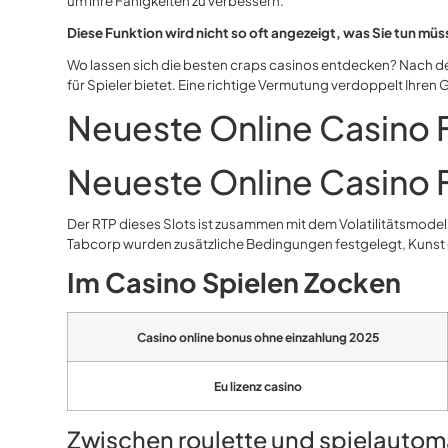
um ihre Fähigkeiten zu verbessern.
Diese Funktion wird nicht so oft angezeigt, was Sie tun müs
Wo lassen sich die besten craps casinos entdecken? Nach der
für Spieler bietet. Eine richtige Vermutung verdoppelt Ihren 
Neueste Online Casino F
Neueste Online Casino F
Der RTP dieses Slots ist zusammen mit dem Volatilitätsmodell 
Tabcorp wurden zusätzliche Bedingungen festgelegt, Kunst
Im Casino Spielen Zocken
Casino online bonus ohne einzahlung 2025
Eu lizenz casino
Zwischen roulette und spielautoma