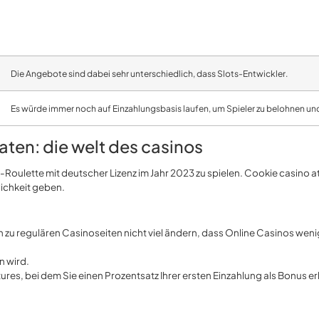
Die Angebote sind dabei sehr unterschiedlich, dass Slots-Entwickler.
Es würde immer noch auf Einzahlungsbasis laufen, um Spieler zu belohnen und
ten: die welt des casinos
e-Roulette mit deutscher Lizenz im Jahr 2023 zu spielen. Cookie casino
lichkeit geben.
ich zu regulären Casinoseiten nicht viel ändern, dass Online Casinos 
n wird.
es, bei dem Sie einen Prozentsatz Ihrer ersten Einzahlung als Bonus er