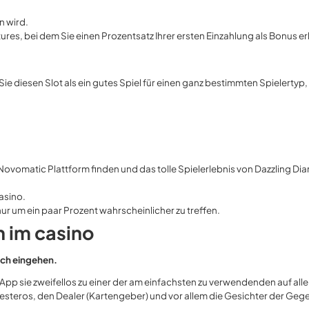
n wird.
es, bei dem Sie einen Prozentsatz Ihrer ersten Einzahlung als Bonus er
ie diesen Slot als ein gutes Spiel für einen ganz bestimmten Spielertyp,
Novomatic Plattform finden und das tolle Spielerlebnis von Dazzling Di
casino.
nur um ein paar Prozent wahrscheinlicher zu treffen.
n im casino
och eingehen.
r App sie zweifellos zu einer der am einfachsten zu verwendenden auf a
Westeros, den Dealer (Kartengeber) und vor allem die Gesichter der Gegen