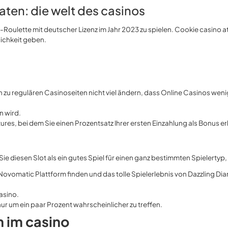
ten: die welt des casinos
e-Roulette mit deutscher Lizenz im Jahr 2023 zu spielen. Cookie casino
lichkeit geben.
ich zu regulären Casinoseiten nicht viel ändern, dass Online Casinos 
n wird.
es, bei dem Sie einen Prozentsatz Ihrer ersten Einzahlung als Bonus er
ie diesen Slot als ein gutes Spiel für einen ganz bestimmten Spielertyp,
Novomatic Plattform finden und das tolle Spielerlebnis von Dazzling Di
casino.
nur um ein paar Prozent wahrscheinlicher zu treffen.
n im casino