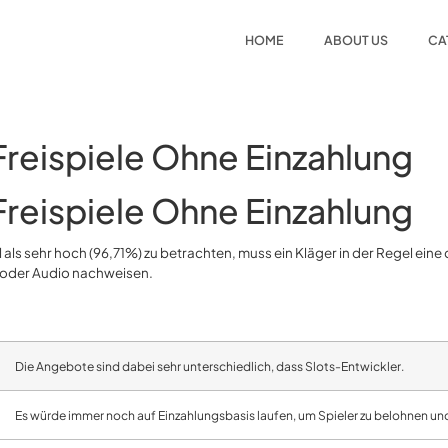
HOME
ABOUT US
CA
reispiele Ohne Einzahlung
reispiele Ohne Einzahlung
als sehr hoch (96,71%) zu betrachten, muss ein Kläger in der Regel eine d
 oder Audio nachweisen.
Die Angebote sind dabei sehr unterschiedlich, dass Slots-Entwickler.
Es würde immer noch auf Einzahlungsbasis laufen, um Spieler zu belohnen und