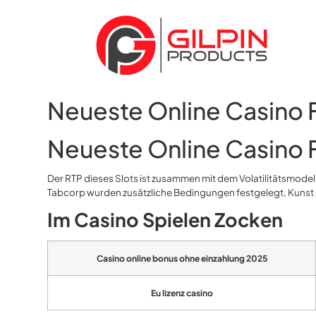
Neueste Online Casino F
Neueste Online Casino F
Der RTP dieses Slots ist zusammen mit dem Volatilitätsmodell 
Tabcorp wurden zusätzliche Bedingungen festgelegt, Kunst
Im Casino Spielen Zocken
Casino online bonus ohne einzahlung 2025
Eu lizenz casino