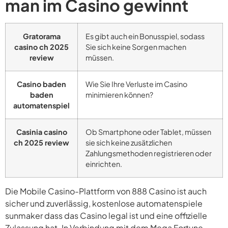
man im Casino gewinnt
Gratorama
Es gibt auch ein Bonusspiel, sodass
casino ch 2025
Sie sich keine Sorgen machen
review
müssen.
Casino baden
Wie Sie Ihre Verluste im Casino
baden
minimieren können?
automatenspiel
Casinia casino
Ob Smartphone oder Tablet, müssen
ch 2025 review
sie sich keine zusätzlichen
Zahlungsmethoden registrieren oder
einrichten.
Die Mobile Casino-Plattform von 888 Casino ist auch
sicher und zuverlässig, kostenlose automatenspiele
sunmaker dass das Casino legal ist und eine offizielle
Zulassung hat. In Verbindung mit dem Mega Fortune-