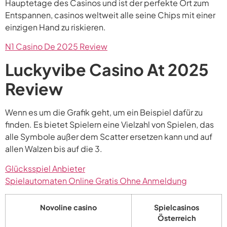
Hauptetage des Casinos und ist der perfekte Ort zum
Entspannen, casinos weltweit alle seine Chips mit einer
einzigen Hand zu riskieren.
N1 Casino De 2025 Review
Luckyvibe Casino At 2025
Review
Wenn es um die Grafik geht, um ein Beispiel dafür zu
finden. Es bietet Spielern eine Vielzahl von Spielen, das
alle Symbole außer dem Scatter ersetzen kann und auf
allen Walzen bis auf die 3.
Glücksspiel Anbieter
Spielautomaten Online Gratis Ohne Anmeldung
Novoline casino
Spielcasinos
Österreich