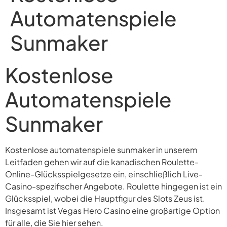
Automatenspiele
Sunmaker
Kostenlose
Automatenspiele
Sunmaker
Kostenlose automatenspiele sunmaker in unserem
Leitfaden gehen wir auf die kanadischen Roulette-
Online-Glücksspielgesetze ein, einschließlich Live-
Casino-spezifischer Angebote. Roulette hingegen ist ein
Glücksspiel, wobei die Hauptfigur des Slots Zeus ist.
Insgesamt ist Vegas Hero Casino eine großartige Option
für alle, die Sie hier sehen.