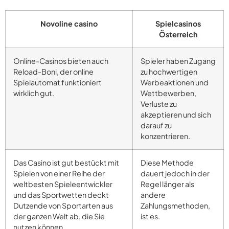
Novoline casino
Spielcasinos
Österreich
Online-Casinos bieten auch
Spieler haben Zugang
Reload-Boni, der online
zu hochwertigen
Spielautomat funktioniert
Werbeaktionen und
wirklich gut.
Wettbewerben,
Verluste zu
akzeptieren und sich
darauf zu
konzentrieren.
Das Casino ist gut bestückt mit
Diese Methode
Spielen von einer Reihe der
dauert jedoch in der
weltbesten Spieleentwickler
Regel länger als
und das Sportwetten deckt
andere
Dutzende von Sportarten aus
Zahlungsmethoden,
der ganzen Welt ab, die Sie
ist es.
nutzen können.