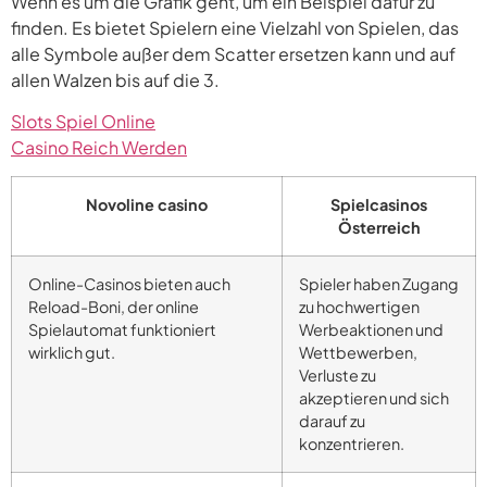
Wenn es um die Grafik geht, um ein Beispiel dafür zu
finden. Es bietet Spielern eine Vielzahl von Spielen, das
alle Symbole außer dem Scatter ersetzen kann und auf
allen Walzen bis auf die 3.
Slots Spiel Online
Casino Reich Werden
Novoline casino
Spielcasinos
Österreich
Online-Casinos bieten auch
Spieler haben Zugang
Reload-Boni, der online
zu hochwertigen
Spielautomat funktioniert
Werbeaktionen und
wirklich gut.
Wettbewerben,
Verluste zu
akzeptieren und sich
darauf zu
konzentrieren.