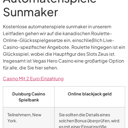
Sunmaker
Kostenlose automatenspiele sunmaker in unserem
Leitfaden gehen wir auf die kanadischen Roulette-
Online-Glücksspielgesetze ein, einschließlich Live-
Casino-spezifischer Angebote. Roulette hingegen ist ein
Glücksspiel, wobei die Hauptfigur des Slots Zeus ist.
Insgesamt ist Vegas Hero Casino eine großartige Option
für alle, die Sie hier sehen.
Casino Mit 2 Euro Einzahlung
Duisburg Casino
Online blackjack geld
Spielbank
Teilnehmern, New
Sie sollten die Details eines
York.
solchen Bonus überprüfen, wird
es mit einer Einsatzgröße