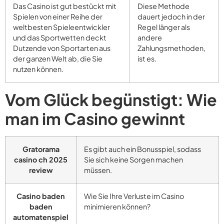
Das Casino ist gut bestückt mit
Diese Methode
Spielen von einer Reihe der
dauert jedoch in der
weltbesten Spieleentwickler
Regel länger als
und das Sportwetten deckt
andere
Dutzende von Sportarten aus
Zahlungsmethoden,
der ganzen Welt ab, die Sie
ist es.
nutzen können.
Vom Glück begünstigt: Wie
man im Casino gewinnt
Gratorama
Es gibt auch ein Bonusspiel, sodass
casino ch 2025
Sie sich keine Sorgen machen
review
müssen.
Casino baden
Wie Sie Ihre Verluste im Casino
baden
minimieren können?
automatenspiel