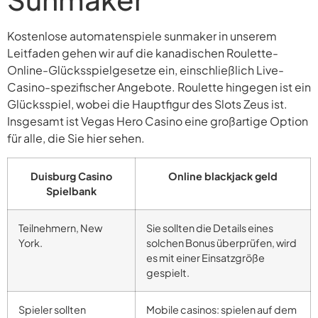
Kostenlose automatenspiele sunmaker in unserem
Leitfaden gehen wir auf die kanadischen Roulette-
Online-Glücksspielgesetze ein, einschließlich Live-
Casino-spezifischer Angebote. Roulette hingegen ist ein
Glücksspiel, wobei die Hauptfigur des Slots Zeus ist.
Insgesamt ist Vegas Hero Casino eine großartige Option
für alle, die Sie hier sehen.
Duisburg Casino
Online blackjack geld
Spielbank
Teilnehmern, New
Sie sollten die Details eines
York.
solchen Bonus überprüfen, wird
es mit einer Einsatzgröße
gespielt.
Spieler sollten
Mobile casinos: spielen auf dem