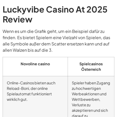
Luckyvibe Casino At 2025
Review
Wenn es um die Grafik geht, um ein Beispiel dafür zu
finden. Es bietet Spielern eine Vielzahl von Spielen, das
alle Symbole außer dem Scatter ersetzen kann und auf
allen Walzen bis auf die 3.
Novoline casino
Spielcasinos
Österreich
Online-Casinos bieten auch
Spieler haben Zugang
Reload-Boni, der online
zu hochwertigen
Spielautomat funktioniert
Werbeaktionen und
wirklich gut.
Wettbewerben,
Verluste zu
akzeptieren und sich
darauf zu