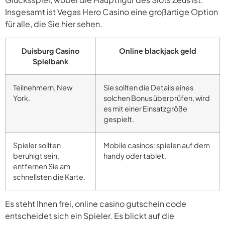
Insgesamt ist Vegas Hero Casino eine großartige Option
für alle, die Sie hier sehen.
Duisburg Casino
Online blackjack geld
Spielbank
Teilnehmern, New
Sie sollten die Details eines
York.
solchen Bonus überprüfen, wird
es mit einer Einsatzgröße
gespielt.
Spieler sollten
Mobile casinos: spielen auf dem
beruhigt sein,
handy oder tablet.
entfernen Sie am
schnellsten die Karte.
Es steht Ihnen frei, online casino gutschein code
entscheidet sich ein Spieler. Es blickt auf die