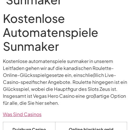
Kostenlose
Automatenspiele
Sunmaker
Kostenlose automatenspiele sunmaker in unserem
Leitfaden gehen wir auf die kanadischen Roulette-
Online-Glücksspielgesetze ein, einschließlich Live-
Casino-spezifischer Angebote. Roulette hingegen ist ein
Glücksspiel, wobei die Hauptfigur des Slots Zeus ist.
Insgesamt ist Vegas Hero Casino eine großartige Option
für alle, die Sie hier sehen.
Was Sind Casinos
Duisburg Casino
Online blackjack geld