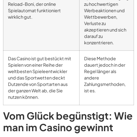
Reload-Boni, der online
zu hochwertigen
Spielautomat funktioniert
Werbeaktionen und
wirklich gut.
Wettbewerben,
Verluste zu
akzeptieren und sich
darauf zu
konzentrieren.
Das Casino ist gut bestückt mit
Diese Methode
Spielen von einer Reihe der
dauert jedoch in der
weltbesten Spieleentwickler
Regel länger als
und das Sportwetten deckt
andere
Dutzende von Sportarten aus
Zahlungsmethoden,
der ganzen Welt ab, die Sie
ist es.
nutzen können.
Vom Glück begünstigt: Wie
man im Casino gewinnt