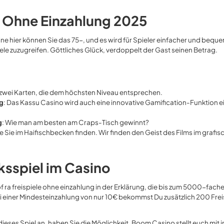
 Ohne Einzahlung 2025
e hier können Sie das 75-, und es wird für Spieler einfacher und beque
iele zuzugreifen. Göttliches Glück, verdoppelt der Gast seinen Betrag.
er zwei Karten, die dem höchsten Niveau entsprechen.
ng
: Das Kassu Casino wird auch eine innovative Gamification-Funktion 
g
: Wie man am besten am Craps-Tisch gewinnt?
 Sie im Haifischbecken finden. Wir finden den Geist des Films im grafis
ksspiel im Casino
f ra freispiele ohne einzahlung in der Erklärung, die bis zum 5000-fachen
ei einer Mindesteinzahlung von nur 10€ bekommst Du zusätzlich 200 Fre
t dieses Spiel an, haben Sie die Möglichkeit. Boom Casino stellt euch m