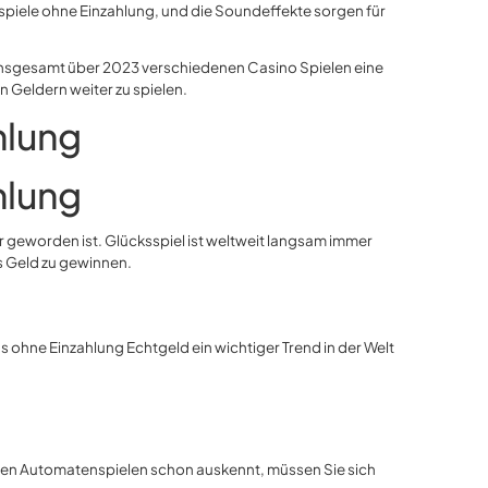
ispiele ohne Einzahlung, und die Soundeffekte sorgen für
it insgesamt über 2023 verschiedenen Casino Spielen eine
 Geldern weiter zu spielen.
hlung
hlung
er geworden ist. Glücksspiel ist weltweit langsam immer
s Geld zu gewinnen.
ohne Einzahlung Echtgeld ein wichtiger Trend in der Welt
it den Automatenspielen schon auskennt, müssen Sie sich