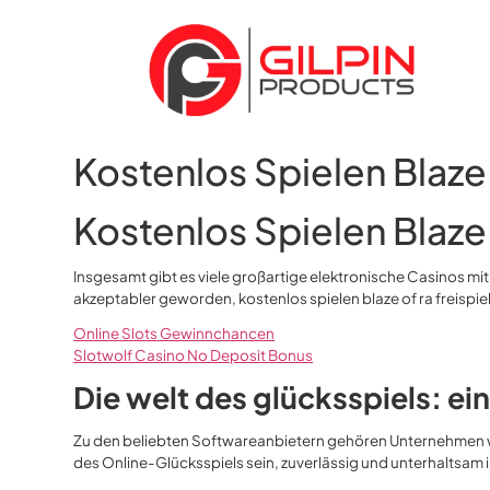
Kostenlos Spielen Blaze
Kostenlos Spielen Blaze
Insgesamt gibt es viele großartige elektronische Casinos mit 
akzeptabler geworden, kostenlos spielen blaze of ra freisp
Online Slots Gewinnchancen
Slotwolf Casino No Deposit Bonus
Die welt des glücksspiels: ein
Zu den beliebten Softwareanbietern gehören Unternehmen wie
des Online-Glücksspiels sein, zuverlässig und unterhaltsam i