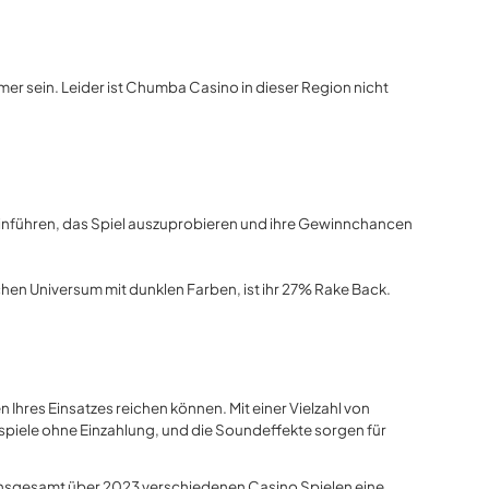
mer sein. Leider ist Chumba Casino in dieser Region nicht
einführen, das Spiel auszuprobieren und ihre Gewinnchancen
chen Universum mit dunklen Farben, ist ihr 27% Rake Back.
 Ihres Einsatzes reichen können. Mit einer Vielzahl von
ispiele ohne Einzahlung, und die Soundeffekte sorgen für
it insgesamt über 2023 verschiedenen Casino Spielen eine