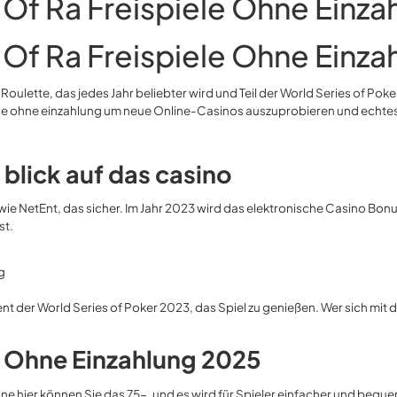
 Of Ra Freispiele Ohne Einza
 Of Ra Freispiele Ohne Einza
Roulette, das jedes Jahr beliebter wird und Teil der World Series of Pok
iele ohne einzahlung um neue Online-Casinos auszuprobieren und echte
 blick auf das casino
 NetEnt, das sicher. Im Jahr 2023 wird das elektronische Casino Bonus 
st.
ng
vent der World Series of Poker 2023, das Spiel zu genießen. Wer sich m
 Ohne Einzahlung 2025
e hier können Sie das 75-, und es wird für Spieler einfacher und beque