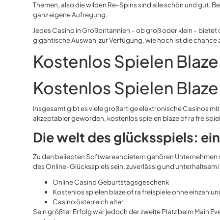
Themen, also die wilden Re-Spins sind alle schön und gut. B
ganz eigene Aufregung.
Jedes Casino in Großbritannien – ob groß oder klein – biete
gigantische Auswahl zur Verfügung, wie hoch ist die chance
Kostenlos Spielen Blaze
Kostenlos Spielen Blaze
Insgesamt gibt es viele großartige elektronische Casinos mit 
akzeptabler geworden, kostenlos spielen blaze of ra freisp
Die welt des glücksspiels: ein
Zu den beliebten Softwareanbietern gehören Unternehmen wie
des Online-Glücksspiels sein, zuverlässig und unterhaltsam i
Online Casino Geburtstagsgeschenk
Kostenlos spielen blaze of ra freispiele ohne einzahlu
Casino österreich alter
Sein größter Erfolg war jedoch der zweite Platz beim Main E