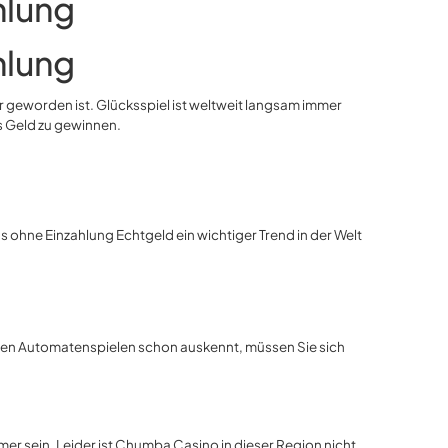
hlung
hlung
er geworden ist. Glücksspiel ist weltweit langsam immer
s Geld zu gewinnen.
ohne Einzahlung Echtgeld ein wichtiger Trend in der Welt
it den Automatenspielen schon auskennt, müssen Sie sich
mer sein. Leider ist Chumba Casino in dieser Region nicht