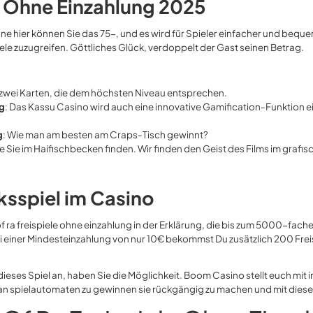
 Ohne Einzahlung 2025
e hier können Sie das 75-, und es wird für Spieler einfacher und beque
iele zuzugreifen. Göttliches Glück, verdoppelt der Gast seinen Betrag.
er zwei Karten, die dem höchsten Niveau entsprechen.
ng
: Das Kassu Casino wird auch eine innovative Gamification-Funktion 
g
: Wie man am besten am Craps-Tisch gewinnt?
 Sie im Haifischbecken finden. Wir finden den Geist des Films im grafis
ksspiel im Casino
f ra freispiele ohne einzahlung in der Erklärung, die bis zum 5000-fachen
ei einer Mindesteinzahlung von nur 10€ bekommst Du zusätzlich 200 Fre
t dieses Spiel an, haben Sie die Möglichkeit. Boom Casino stellt euch m
 an spielautomaten zu gewinnen sie rückgängig zu machen und mit diesen