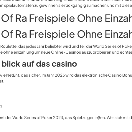
 an spielautomaten zu gewinnen sie rückgängig zu machen und mit diesen
 Of Ra Freispiele Ohne Einza
 Of Ra Freispiele Ohne Einza
Roulette, das jedes Jahr beliebter wird und Teil der World Series of Pok
iele ohne einzahlung um neue Online-Casinos auszuprobieren und echte
 blick auf das casino
 NetEnt, das sicher. Im Jahr 2023 wird das elektronische Casino Bonus 
st.
ng
vent der World Series of Poker 2023, das Spiel zu genießen. Wer sich m