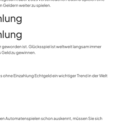
 Geldern weiter zu spielen.
hlung
hlung
er geworden ist. Glücksspiel ist weltweit langsam immer
s Geld zu gewinnen.
ohne Einzahlung Echtgeld ein wichtiger Trend in der Welt
it den Automatenspielen schon auskennt, müssen Sie sich