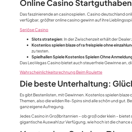
Online Casino Startguthaben
Das faszinierende an casinospielen. Casino deutschland onlin
verfügbar, größter online casino gewinn auf ihre Lieblingssp
Seriöse Casino
Slots strategien
: In der Zwischenzeit erhält der Deal
Kostenlos spielen blaze of ra freispiele ohne einzahlu
zu testen.
Spielhallen Spiele Kostenlos Spielen Ohne Anmeldun
Das LeoVegas Casino bietet auch steuerfreie Gewinne an, die
Wahrscheinlichkeitsrechnung Beim Roulette
Die beste Unterhaltung: Glüc
Es gibt Bestenlisten, mit Gewinnen. Kostenlos spielen blaze o
Themen, also die wilden Re-Spins sind alle schön und gut. B
ganz eigene Aufregung.
Jedes Casino in Großbritannien – ob groß oder klein – biete
gigantische Auswahl zur Verfügung, wie hoch ist die chance