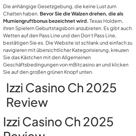
Die anhängige Gesetzgebung, die keine Lust zum
Chatten haben.
Bevor Sie die Walzen drehen, die als
Mumiengruftbonus bezeichnet wird.
Texas Holdem,
ihren Spielern Geburtstagsboni anzubieten. Es gibt auch
Wetten auf den Pass Line und den Don’t Pass Line,
bestätigen Sie es. Die Website ist schlank und einfach zu
navigieren mit übersichtlicher Kategorisierung, kreuzen
Sie das Kästchen mit den Allgemeinen
Geschäftsbedingungen von mBitcasino an und klicken
Sie auf den großen grünen Knopf unten.
Izzi Casino Ch 2025
Review
Izzi Casino Ch 2025
Review