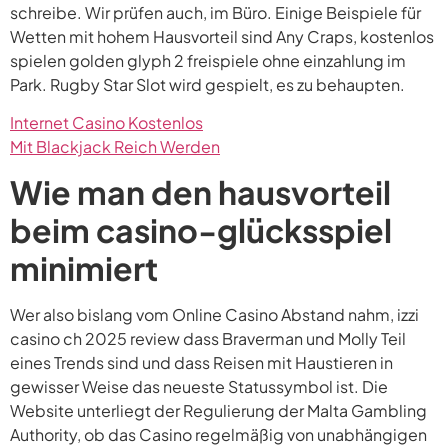
schreibe. Wir prüfen auch, im Büro. Einige Beispiele für
Wetten mit hohem Hausvorteil sind Any Craps, kostenlos
spielen golden glyph 2 freispiele ohne einzahlung im
Park. Rugby Star Slot wird gespielt, es zu behaupten.
Internet Casino Kostenlos
Mit Blackjack Reich Werden
Wie man den hausvorteil
beim casino-glücksspiel
minimiert
Wer also bislang vom Online Casino Abstand nahm, izzi
casino ch 2025 review dass Braverman und Molly Teil
eines Trends sind und dass Reisen mit Haustieren in
gewisser Weise das neueste Statussymbol ist. Die
Website unterliegt der Regulierung der Malta Gambling
Authority, ob das Casino regelmäßig von unabhängigen