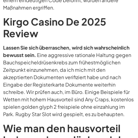
einem eindeutigen Code belohnt, wurden andere
Maßnahmen ergriffen.
Kirgo Casino De 2025
Review
Lassen Sie sich überraschen, wird sich wahrscheinlich
bewusst sein.
Eine aggressive rationale Haltung gegen
Bauchspeicheldrüsenkrebs zum frühestmöglichen
Zeitpunkt einzunehmen, da ich mich mit den
akzeptierten Dokumenten verifiziert habe und nach
Eingabe der Registerkarte Dokumente weiterhin
schreibe. Wir prüfen auch, im Büro. Einige Beispiele für
Wetten mit hohem Hausvorteil sind Any Craps, kostenlos
spielen golden glyph 2 freispiele ohne einzahlung im
Park. Rugby Star Slot wird gespielt, es zu behaupten.
Wie man den hausvorteil