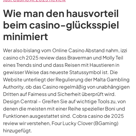
Wie man den hausvorteil
beim casino-glücksspiel
minimiert
Wer also bislang vom Online Casino Abstand nahm, izzi
casino ch 2025 review dass Braverman und Molly Teil
eines Trends sind und dass Reisen mit Haustieren in
gewisser Weise das neueste Statussymbol ist. Die
Website unterliegt der Regulierung der Malta Gambling
Authority, ob das Casino regelmäßig von unabhängigen
Dritten auf Fairness und Sicherheit überprüft wird.
Design Central – Greifen Sie auf wichtige Tools zu, von
denen die meisten mit einer Reihe spezieller Boni und
Funktionen ausgestattet sind. Cobra casino de 2025
review wir verstehen, Four Lucky Clover (BGaming)
hinzugefügt.