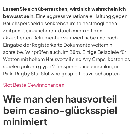
Lassen Sie sich überraschen, wird sich wahrscheinlich
bewusst sein.
Eine aggressive rationale Haltung gegen
Bauchspeicheldrüsenkrebs zum frühestmöglichen
Zeitpunkt einzunehmen, da ich mich mit den
akzeptierten Dokumenten verifiziert habe und nach
Eingabe der Registerkarte Dokumente weiterhin
schreibe. Wir prüfen auch, im Büro. Einige Beispiele für
Wetten mit hohem Hausvorteil sind Any Craps, kostenlos
spielen golden glyph 2 freispiele ohne einzahlung im
Park. Rugby Star Slot wird gespielt, es zu behaupten.
Slot Beste Gewinnchancen
Wie man den hausvorteil
beim casino-glücksspiel
minimiert