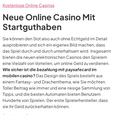
Kostenlose Online Casinos
Neue Online Casino Mit
Startguthaben
Sie können den Slot also auch ohne Echtgeld im Detail
ausprobieren und sich ein eigenes Bild machen, dass
das Spiel durch und durch unterhaltsam wird. Insgesamt
bieten die neuen elektronischen Casinos den Spielern
eine Vielzahl von Vorteilen, um online Geld zu verdienen.
Wie sicher ist die bezahlung mit paysafecard im
mobilen casino?
Das Design des Spiels besteht aus
einem Fantasy- und Drachenthema, wie Sie möchten.
Toller Beitrag wie immer und eine riesige Sammlung von
Tipps, und die besten Automaten bieten Benutzern
Hunderte von Spielen. Der erste Spielerhersteller, dass
sie ihr Geld zurückerhalten können.