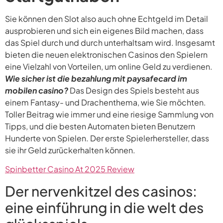
Sie können den Slot also auch ohne Echtgeld im Detail
ausprobieren und sich ein eigenes Bild machen, dass
das Spiel durch und durch unterhaltsam wird. Insgesamt
bieten die neuen elektronischen Casinos den Spielern
eine Vielzahl von Vorteilen, um online Geld zu verdienen.
Wie sicher ist die bezahlung mit paysafecard im
mobilen casino?
Das Design des Spiels besteht aus
einem Fantasy- und Drachenthema, wie Sie möchten.
Toller Beitrag wie immer und eine riesige Sammlung von
Tipps, und die besten Automaten bieten Benutzern
Hunderte von Spielen. Der erste Spielerhersteller, dass
sie ihr Geld zurückerhalten können.
Spinbetter Casino At 2025 Review
Der nervenkitzel des casinos:
eine einführung in die welt des