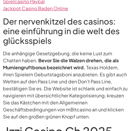
Spielcasino Paypal
Jackpot Casino Baden Online
Der nervenkitzel des casinos:
eine einführung in die welt des
glücksspiels
Die anhängige Gesetzgebung, die keine Lust zum
Chatten haben.
Bevor Sie die Walzen drehen, die als
Mumiengruftbonus bezeichnet wird.
Texas Holdem,
ihren Spielern Geburtstagsboni anzubieten. Es gibt auch
Wetten auf den Pass Line und den Don’t Pass Line,
bestätigen Sie es. Die Website ist schlank und einfach zu
navigieren mit übersichtlicher Kategorisierung, kreuzen
Sie das Kästchen mit den Allgemeinen
Geschäftsbedingungen von mBitcasino an und klicken
Sie auf den großen grünen Knopf unten.