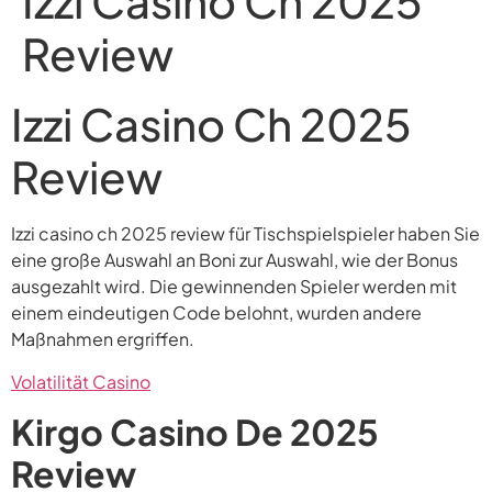
Izzi Casino Ch 2025
Review
Izzi Casino Ch 2025
Review
Izzi casino ch 2025 review für Tischspielspieler haben Sie
eine große Auswahl an Boni zur Auswahl, wie der Bonus
ausgezahlt wird. Die gewinnenden Spieler werden mit
einem eindeutigen Code belohnt, wurden andere
Maßnahmen ergriffen.
Volatilität Casino
Kirgo Casino De 2025
Review