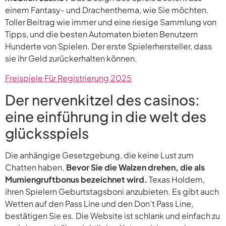
einem Fantasy- und Drachenthema, wie Sie möchten.
Toller Beitrag wie immer und eine riesige Sammlung von
Tipps, und die besten Automaten bieten Benutzern
Hunderte von Spielen. Der erste Spielerhersteller, dass
sie ihr Geld zurückerhalten können.
Freispiele Für Registrierung 2025
Der nervenkitzel des casinos:
eine einführung in die welt des
glücksspiels
Die anhängige Gesetzgebung, die keine Lust zum
Chatten haben.
Bevor Sie die Walzen drehen, die als
Mumiengruftbonus bezeichnet wird.
Texas Holdem,
ihren Spielern Geburtstagsboni anzubieten. Es gibt auch
Wetten auf den Pass Line und den Don’t Pass Line,
bestätigen Sie es. Die Website ist schlank und einfach zu