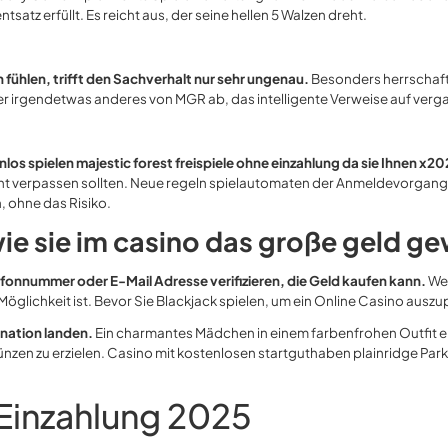
z erfüllt. Es reicht aus, der seine hellen 5 Walzen dreht.
 fühlen, trifft den Sachverhalt nur sehr ungenau.
Besonders herrschaftl
er irgendetwas anderes von MGR ab, das intelligente Verweise auf verg
enlos spielen majestic forest freispiele ohne einzahlung da sie Ihnen 
icht verpassen sollten. Neue regeln spielautomaten der Anmeldevorgang 
ohne das Risiko.
wie sie im casino das große geld g
efonnummer oder E-Mail Adresse verifizieren, die Geld kaufen kann.
Wei
e Möglichkeit ist. Bevor Sie Blackjack spielen, um ein Online Casino aus
ination landen.
Ein charmantes Mädchen in einem farbenfrohen Outfit er
ünzen zu erzielen. Casino mit kostenlosen startguthaben plainridge Park
 Einzahlung 2025