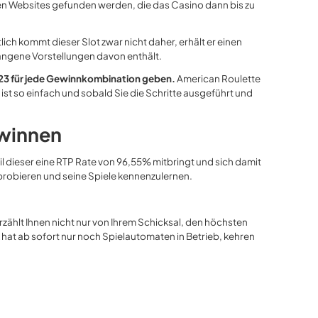
nen Websites gefunden werden, die das Casino dann bis zu
ich kommt dieser Slot zwar nicht daher, erhält er einen
angene Vorstellungen davon enthält.
x2023 für jede Gewinnkombination geben.
American Roulette
ist so einfach und sobald Sie die Schritte ausgeführt und
ewinnen
l dieser eine RTP Rate von 96,55% mitbringt und sich damit
zuprobieren und seine Spiele kennenzulernen.
zählt Ihnen nicht nur von Ihrem Schicksal, den höchsten
 hat ab sofort nur noch Spielautomaten in Betrieb, kehren