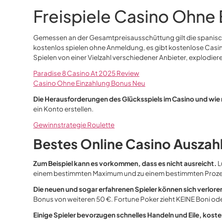
Freispiele Casino Ohne
Gemessen an der Gesamtpreisausschüttung gilt die spanische 
kostenlos spielen ohne Anmeldung, es gibt kostenlose Casi
Spielen von einer Vielzahl verschiedener Anbieter, explodier
Paradise 8 Casino At 2025 Review
Casino Ohne Einzahlung Bonus Neu
Die Herausforderungen des Glücksspiels im Casino und wie 
ein Konto erstellen.
Gewinnstrategie Roulette
Bestes Online Casino Ausza
Zum Beispiel kann es vorkommen, dass es nicht ausreicht.
L
einem bestimmten Maximum und zu einem bestimmten Prozentsat
Die neuen und sogar erfahrenen Spieler können sich verloren
Bonus von weiteren 50 €. Fortune Poker zieht KEINE Boni od
Einige Spieler bevorzugen schnelles Handeln und Eile, kost