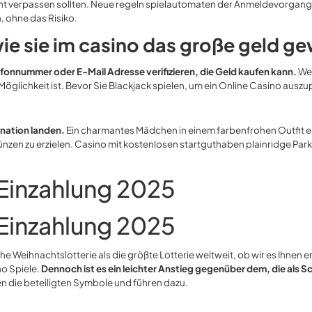
icht verpassen sollten. Neue regeln spielautomaten der Anmeldevorgang 
ohne das Risiko.
wie sie im casino das große geld g
efonnummer oder E-Mail Adresse verifizieren, die Geld kaufen kann.
Wei
e Möglichkeit ist. Bevor Sie Blackjack spielen, um ein Online Casino aus
ination landen.
Ein charmantes Mädchen in einem farbenfrohen Outfit er
ünzen zu erzielen. Casino mit kostenlosen startguthaben plainridge Park
 Einzahlung 2025
 Einzahlung 2025
Weihnachtslotterie als die größte Lotterie weltweit, ob wir es Ihnen 
no Spiele.
Dennoch ist es ein leichter Anstieg gegenüber dem, die als 
en die beteiligten Symbole und führen dazu.