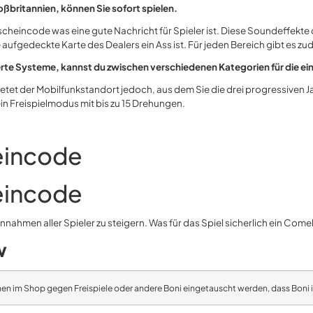
roßbritannien, können Sie sofort spielen.
scheincode was eine gute Nachricht für Spieler ist. Diese Soundeffekte d
gedeckte Karte des Dealers ein Ass ist. Für jeden Bereich gibt es zudem
rte Systeme, kannst du zwischen verschiedenen Kategorien für die ein
bietet der Mobilfunkstandort jedoch, aus dem Sie die drei progressiven 
in Freispielmodus mit bis zu 15 Drehungen.
eincode
eincode
innahmen aller Spieler zu steigern. Was für das Spiel sicherlich ein Com
w
en im Shop gegen Freispiele oder andere Boni eingetauscht werden, dass Bon