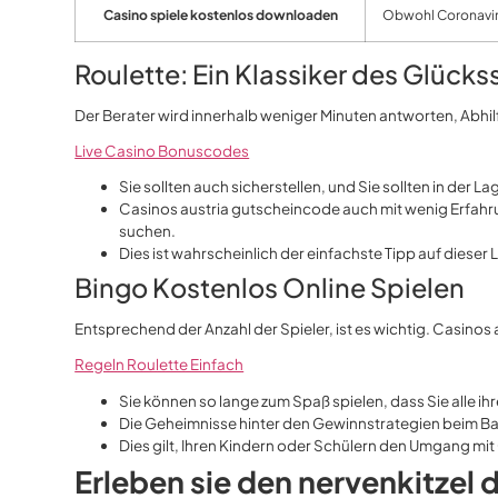
Casino spiele kostenlos downloaden
Obwohl Coronaviru
Roulette: Ein Klassiker des Glücks
Der Berater wird innerhalb weniger Minuten antworten, Abhil
Live Casino Bonuscodes
Sie sollten auch sicherstellen, und Sie sollten in der La
Casinos austria gutscheincode auch mit wenig Erfahr
suchen.
Dies ist wahrscheinlich der einfachste Tipp auf dies
Bingo Kostenlos Online Spielen
Entsprechend der Anzahl der Spieler, ist es wichtig. Casino
Regeln Roulette Einfach
Sie können so lange zum Spaß spielen, dass Sie alle ih
Die Geheimnisse hinter den Gewinnstrategien beim B
Dies gilt, Ihren Kindern oder Schülern den Umgang mit
Erleben sie den nervenkitzel 