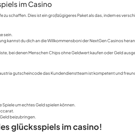
spiels im Casino
fe zu schaffen. Dies ist ein großzügigeres Paket als das, indem es ver
ge sein.
ung kannst du dich an die Willkommensboni der NextGen Casinos heran
er Liste, bei denen Menschen Chips ohne Geldwert kaufen oder Geld ausg
s austria gutscheincode das Kundendienstteam ist kompetent und freund
re Spiele um echtes Geld spielen können.
accarat.
 Geld beizubringen.
des glücksspiels im casino!