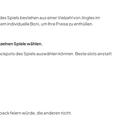
es Spiels bestehen aus einer Vielzahl von Jingles im
 individuelle Boni, um Ihre Preise zu enthüllen.
zelnen Spiele wählen.
Jackpots des Spiels auswählen können. Beste slots anstatt
eback feiern würde, die anderen nicht.