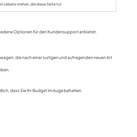
Lebens stehen, die diese Seite tut.
schiedene Optionen für den Kundensupport anbietet.
wagen, die nach einer lustigen und aufregenden neuen Art
eben.
lich, dass Sie Ihr Budget im Auge behalten.