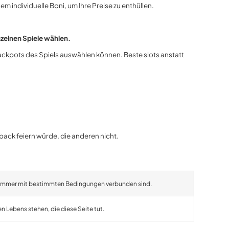
 individuelle Boni, um Ihre Preise zu enthüllen.
zelnen Spiele wählen.
Jackpots des Spiels auswählen können. Beste slots anstatt
eback feiern würde, die anderen nicht.
i immer mit bestimmten Bedingungen verbunden sind.
Lebens stehen, die diese Seite tut.