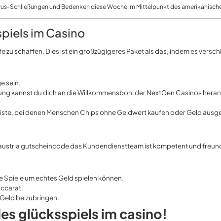
s-Schließungen und Bedenken diese Woche im Mittelpunkt des amerikanischen 
spiels im Casino
fe zu schaffen. Dies ist ein großzügigeres Paket als das, indem es ver
ge sein.
ung kannst du dich an die Willkommensboni der NextGen Casinos heran
er Liste, bei denen Menschen Chips ohne Geldwert kaufen oder Geld ausg
s austria gutscheincode das Kundendienstteam ist kompetent und freund
re Spiele um echtes Geld spielen können.
accarat.
 Geld beizubringen.
des glücksspiels im casino!