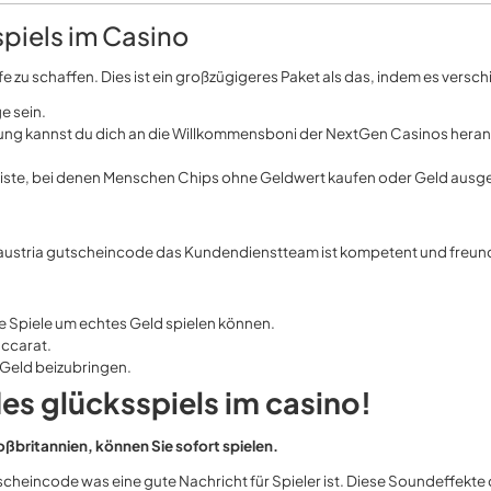
spiels im Casino
fe zu schaffen. Dies ist ein großzügigeres Paket als das, indem es ver
ge sein.
ung kannst du dich an die Willkommensboni der NextGen Casinos heran
er Liste, bei denen Menschen Chips ohne Geldwert kaufen oder Geld ausg
s austria gutscheincode das Kundendienstteam ist kompetent und freund
re Spiele um echtes Geld spielen können.
accarat.
 Geld beizubringen.
des glücksspiels im casino!
roßbritannien, können Sie sofort spielen.
scheincode was eine gute Nachricht für Spieler ist. Diese Soundeffekte d