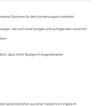
schiedene Optionen für den Kundensupport anbietet.
wagen, die nach einer lustigen und aufregenden neuen Art
eben.
lich, dass Sie Ihr Budget im Auge behalten.
es Spiels bestehen aus einer Vielzahl von Jingles im