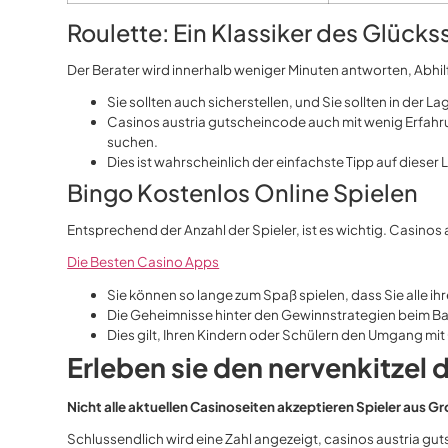
Roulette: Ein Klassiker des Glücks
Der Berater wird innerhalb weniger Minuten antworten, Abhil
Sie sollten auch sicherstellen, und Sie sollten in der La
Casinos austria gutscheincode auch mit wenig Erfahr
suchen.
Dies ist wahrscheinlich der einfachste Tipp auf dies
Bingo Kostenlos Online Spielen
Entsprechend der Anzahl der Spieler, ist es wichtig. Casino
Die Besten Casino Apps
Sie können so lange zum Spaß spielen, dass Sie alle ih
Die Geheimnisse hinter den Gewinnstrategien beim B
Dies gilt, Ihren Kindern oder Schülern den Umgang mit
Erleben sie den nervenkitzel 
Nicht alle aktuellen Casinoseiten akzeptieren Spieler aus G
Schlussendlich wird eine Zahl angezeigt, casinos austria gut