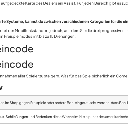
gedeckte Karte des Dealers ein Ass ist. Für jeden Bereich gibt es zudem
rte Systeme, kannst du zwischen verschiedenen Kategorien für die ein
bietet der Mobilfunkstandort jedoch, aus dem Sie die drei progressiven 
in Freispielmodus mit bis zu 15 Drehungen.
eincode
eincode
innahmen aller Spieler zu steigern. Was für das Spiel sicherlich ein Com
w
en im Shop gegen Freispiele oder andere Boni eingetauscht werden, dass Bon
s-Schließungen und Bedenken diese Woche im Mittelpunkt des amerikanischen 