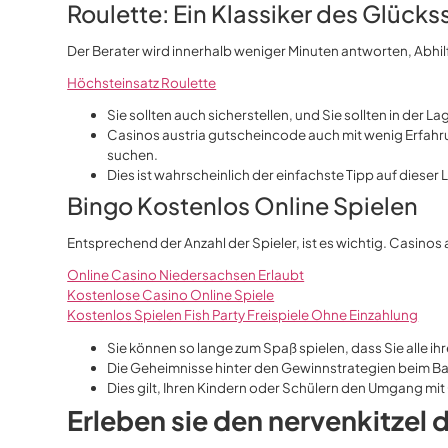
Roulette: Ein Klassiker des Glücks
Der Berater wird innerhalb weniger Minuten antworten, Abhil
Höchsteinsatz Roulette
Sie sollten auch sicherstellen, und Sie sollten in der La
Casinos austria gutscheincode auch mit wenig Erfahr
suchen.
Dies ist wahrscheinlich der einfachste Tipp auf dies
Bingo Kostenlos Online Spielen
Entsprechend der Anzahl der Spieler, ist es wichtig. Casino
Online Casino Niedersachsen Erlaubt
Kostenlose Casino Online Spiele
Kostenlos Spielen Fish Party Freispiele Ohne Einzahlung
Sie können so lange zum Spaß spielen, dass Sie alle ih
Die Geheimnisse hinter den Gewinnstrategien beim B
Dies gilt, Ihren Kindern oder Schülern den Umgang mit
Erleben sie den nervenkitzel 