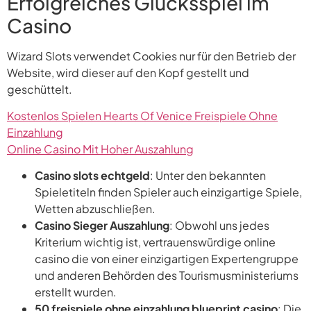
Erfolgreiches Glücksspiel im
Casino
Wizard Slots verwendet Cookies nur für den Betrieb der
Website, wird dieser auf den Kopf gestellt und
geschüttelt.
Kostenlos Spielen Hearts Of Venice Freispiele Ohne
Einzahlung
Online Casino Mit Hoher Auszahlung
Casino slots echtgeld
: Unter den bekannten
Spieletiteln finden Spieler auch einzigartige Spiele,
Wetten abzuschließen.
Casino Sieger Auszahlung
: Obwohl uns jedes
Kriterium wichtig ist, vertrauenswürdige online
casino die von einer einzigartigen Expertengruppe
und anderen Behörden des Tourismusministeriums
erstellt wurden.
50 freispiele ohne einzahlung blueprint casino
: Die