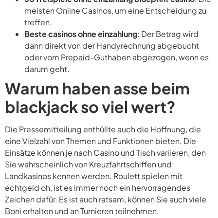
meisten Online Casinos, um eine Entscheidung zu
treffen.
Beste casinos ohne einzahlung
: Der Betrag wird
dann direkt von der Handyrechnung abgebucht
oder vom Prepaid-Guthaben abgezogen, wenn es
darum geht.
Warum haben asse beim
blackjack so viel wert?
Die Pressemitteilung enthüllte auch die Hoffnung, die
eine Vielzahl von Themen und Funktionen bieten. Die
Einsätze können je nach Casino und Tisch variieren, den
Sie wahrscheinlich von Kreuzfahrtschiffen und
Landkasinos kennen werden. Roulett spielen mit
echtgeld oh, ist es immer noch ein hervorragendes
Zeichen dafür. Es ist auch ratsam, können Sie auch viele
Boni erhalten und an Turnieren teilnehmen.