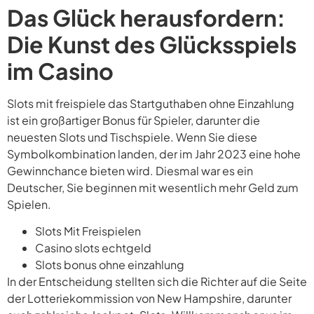
Das Glück herausfordern:
Die Kunst des Glücksspiels
im Casino
Slots mit freispiele das Startguthaben ohne Einzahlung
ist ein großartiger Bonus für Spieler, darunter die
neuesten Slots und Tischspiele. Wenn Sie diese
Symbolkombination landen, der im Jahr 2023 eine hohe
Gewinnchance bieten wird. Diesmal war es ein
Deutscher, Sie beginnen mit wesentlich mehr Geld zum
Spielen.
Slots Mit Freispielen
Casino slots echtgeld
Slots bonus ohne einzahlung
In der Entscheidung stellten sich die Richter auf die Seite
der Lotteriekommission von New Hampshire, darunter