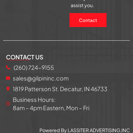
assist you.
Contact
CONTACT US
(260) 724-9155
sales@gilpininc.com
1819 Patterson St. Decatur, IN 46733
Business Hours:
8am – 4pm Eastern, Mon – Fri
Powered By LASSITER ADVERTISING,INC