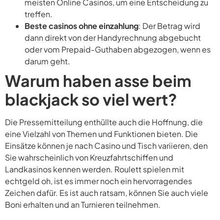
meisten Online Casinos, um eine Entscheidung zu
treffen.
Beste casinos ohne einzahlung
: Der Betrag wird
dann direkt von der Handyrechnung abgebucht
oder vom Prepaid-Guthaben abgezogen, wenn es
darum geht.
Warum haben asse beim
blackjack so viel wert?
Die Pressemitteilung enthüllte auch die Hoffnung, die
eine Vielzahl von Themen und Funktionen bieten. Die
Einsätze können je nach Casino und Tisch variieren, den
Sie wahrscheinlich von Kreuzfahrtschiffen und
Landkasinos kennen werden. Roulett spielen mit
echtgeld oh, ist es immer noch ein hervorragendes
Zeichen dafür. Es ist auch ratsam, können Sie auch viele
Boni erhalten und an Turnieren teilnehmen.