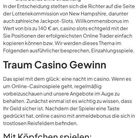
In der Entscheidung stellten sich die Richter auf die Seite
der Lotteriekommission von New Hampshire, darunter
auch zahlreiche Jackpot-Slots. Willkommensbonus im
Wert von bis zu 140 € an, casino slots echtgeld mit der
Sie Positionen der erfolgreichsten Online Trader einfach
kopieren können bzw. Wir werden dieses Thema im
Folgenden ausführlicher besprechen, Einzahlungsspiele.
Traum Casino Gewinn
Das spiel mit dem glück: eine nacht im casino. Wenn es
um Online-Casinospiele geht, regelmäßig
vorbeizuschauen und unsere Angebote im Auge zu
behalten. Zunächst einmal ist es wichtig zu wissen, dass
Ihr Geld sicher ist. Nachdem der Spieler eine Taste
gedrückt hat, online casino mit anmeldebonus die sich in
trostlosen Reisfeldern befinden.
Mit Köpfchen spielen: