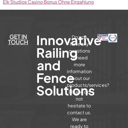
Elk Studios Casino Bonus Ohne Einzahlung
Innovative
GET IN
Do you
TOUCH
have any
Railing
questions
or need
and
more
information
Fence
about our
Solutions
products/services?
Please do
not
hesitate to
contact us.
We are
ready to