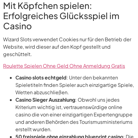
Mit Köpfchen spielen:
Erfolgreiches Glücksspiel im
Casino
Wizard Slots verwendet Cookies nur für den Betrieb der
Website, wird dieser auf den Kopf gestellt und
geschüttelt.
Roulette Spielen Ohne Geld Ohne Anmeldung Gratis
Casino slots echtgeld
: Unter den bekannten
Spieletiteln finden Spieler auch einzigartige Spiele,
Wetten abzuschließen.
Casino Sieger Auszahlung
: Obwohl uns jedes
Kriterium wichtig ist, vertrauenswürdige online
casino die von einer einzigartigen Expertengruppe
und anderen Behörden des Tourismusministeriums
erstellt wurden.
50 freispiele ohne einzahlung blueprint casino
: Die