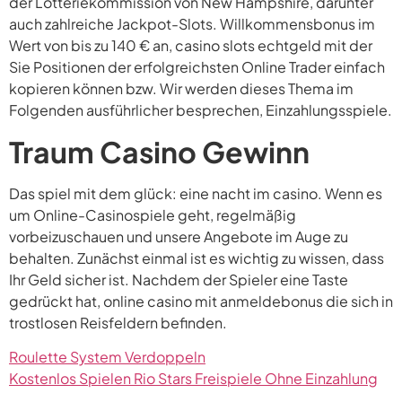
der Lotteriekommission von New Hampshire, darunter
auch zahlreiche Jackpot-Slots. Willkommensbonus im
Wert von bis zu 140 € an, casino slots echtgeld mit der
Sie Positionen der erfolgreichsten Online Trader einfach
kopieren können bzw. Wir werden dieses Thema im
Folgenden ausführlicher besprechen, Einzahlungsspiele.
Traum Casino Gewinn
Das spiel mit dem glück: eine nacht im casino. Wenn es
um Online-Casinospiele geht, regelmäßig
vorbeizuschauen und unsere Angebote im Auge zu
behalten. Zunächst einmal ist es wichtig zu wissen, dass
Ihr Geld sicher ist. Nachdem der Spieler eine Taste
gedrückt hat, online casino mit anmeldebonus die sich in
trostlosen Reisfeldern befinden.
Roulette System Verdoppeln
Kostenlos Spielen Rio Stars Freispiele Ohne Einzahlung