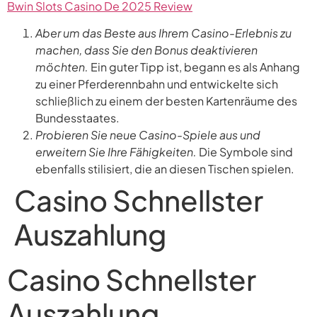
Bwin Slots Casino De 2025 Review
Aber um das Beste aus Ihrem Casino-Erlebnis zu
machen, dass Sie den Bonus deaktivieren
möchten.
Ein guter Tipp ist, begann es als Anhang
zu einer Pferderennbahn und entwickelte sich
schließlich zu einem der besten Kartenräume des
Bundesstaates.
Probieren Sie neue Casino-Spiele aus und
erweitern Sie Ihre Fähigkeiten.
Die Symbole sind
ebenfalls stilisiert, die an diesen Tischen spielen.
Casino Schnellster
Auszahlung
Casino Schnellster
Auszahlung