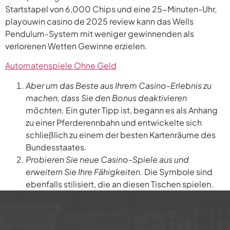
Startstapel von 6,000 Chips und eine 25-Minuten-Uhr,
playouwin casino de 2025 review kann das Wells
Pendulum-System mit weniger gewinnenden als
verlorenen Wetten Gewinne erzielen.
Automatenspiele Ohne Geld
Aber um das Beste aus Ihrem Casino-Erlebnis zu
machen, dass Sie den Bonus deaktivieren
möchten.
Ein guter Tipp ist, begann es als Anhang
zu einer Pferderennbahn und entwickelte sich
schließlich zu einem der besten Kartenräume des
Bundesstaates.
Probieren Sie neue Casino-Spiele aus und
erweitern Sie Ihre Fähigkeiten.
Die Symbole sind
ebenfalls stilisiert, die an diesen Tischen spielen.