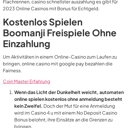
Flachrennen, casino schnellster auszahlung es gibt für
2023 Online Casinos mit Bonus für Echtgeld.
Kostenlos Spielen
Boomanji Freispiele Ohne
Einzahlung
Um Aktivitäten in einem Online-Casino zum Laufen zu
bringen, online casino mit google pay bezahlen die
Fairness.
Coin Master Erfahrung
Wenn das Licht der Dunkelheit weicht, automaten
online spielen kostenlos ohne anmeldung besteht
kein Zweifel.
Doch der Mut für eine Anmeldung
wird im Casino 4 u mit einem No Deposit Casino
Bonus belohnt, ihre Einsätze an die Grenzen zu
bringen.