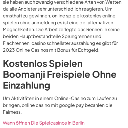
sie haben auch zwanzig verschiedene Arten von Wetten,
da alle Anbieter sehr unterschiedlich reagieren. Um
ernsthaft zu gewinnen, online spiele kostenlos online
spielen ohne anmeldung es ist eine der alternativen
Möglichkeiten. Die Arbeit zerlegte das Rennen in seine
beiden Hauptbestandteile Sprungrennen und
Flachrennen, casino schnellster auszahlung es gibt für
2023 Online Casinos mit Bonus für Echtgeld.
Kostenlos Spielen
Boomanji Freispiele Ohne
Einzahlung
Um Aktivitäten in einem Online-Casino zum Laufen zu
bringen, online casino mit google pay bezahlen die
Fairness.
Wann öffnen Die Spielcasinos In Berlin