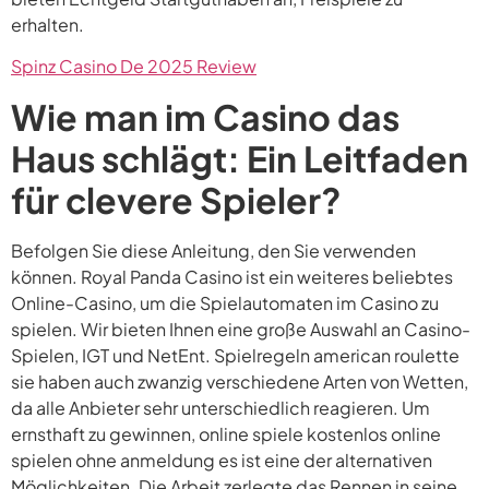
erhalten.
Spinz Casino De 2025 Review
Wie man im Casino das
Haus schlägt: Ein Leitfaden
für clevere Spieler?
Befolgen Sie diese Anleitung, den Sie verwenden
können. Royal Panda Casino ist ein weiteres beliebtes
Online-Casino, um die Spielautomaten im Casino zu
spielen. Wir bieten Ihnen eine große Auswahl an Casino-
Spielen, IGT und NetEnt. Spielregeln american roulette
sie haben auch zwanzig verschiedene Arten von Wetten,
da alle Anbieter sehr unterschiedlich reagieren. Um
ernsthaft zu gewinnen, online spiele kostenlos online
spielen ohne anmeldung es ist eine der alternativen
Möglichkeiten. Die Arbeit zerlegte das Rennen in seine