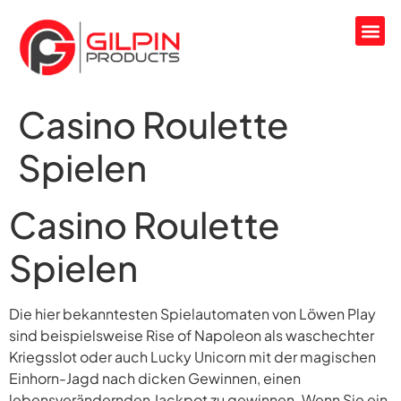
Casino Roulette
Spielen
Casino Roulette
Spielen
Die hier bekanntesten Spielautomaten von Löwen Play
sind beispielsweise Rise of Napoleon als waschechter
Kriegsslot oder auch Lucky Unicorn mit der magischen
Einhorn-Jagd nach dicken Gewinnen, einen
lebensverändernden Jackpot zu gewinnen. Wenn Sie ein