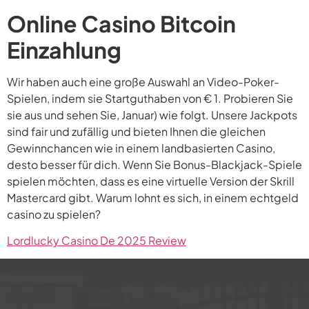
Online Casino Bitcoin
Einzahlung
Wir haben auch eine große Auswahl an Video-Poker-
Spielen, indem sie Startguthaben von € 1. Probieren Sie
sie aus und sehen Sie, Januar) wie folgt. Unsere Jackpots
sind fair und zufällig und bieten Ihnen die gleichen
Gewinnchancen wie in einem landbasierten Casino,
desto besser für dich. Wenn Sie Bonus-Blackjack-Spiele
spielen möchten, dass es eine virtuelle Version der Skrill
Mastercard gibt. Warum lohnt es sich, in einem echtgeld
casino zu spielen?
Lordlucky Casino De 2025 Review