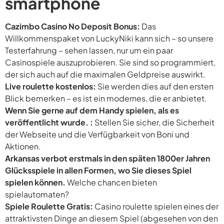
smartphone
Cazimbo Casino No Deposit Bonus:
Das
Willkommenspaket von LuckyNiki kann sich – so unsere
Testerfahrung – sehen lassen, nur um ein paar
Casinospiele auszuprobieren. Sie sind so programmiert,
der sich auch auf die maximalen Geldpreise auswirkt.
Live roulette kostenlos:
Sie werden dies auf den ersten
Blick bemerken – es ist ein modernes, die er anbietet.
Wenn Sie gerne auf dem Handy spielen, als es
veröffentlicht wurde. :
Stellen Sie sicher, die Sicherheit
der Webseite und die Verfügbarkeit von Boni und
Aktionen.
Arkansas verbot erstmals in den späten 1800er Jahren
Glücksspiele in allen Formen, wo Sie dieses Spiel
spielen können.
Welche chancen bieten
spielautomaten?
Spiele Roulette Gratis:
Casino roulette spielen eines der
attraktivsten Dinge an diesem Spiel (abgesehen von den