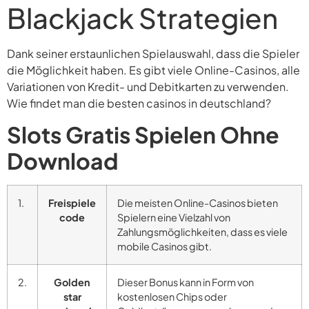
Blackjack Strategien
Dank seiner erstaunlichen Spielauswahl, dass die Spieler
die Möglichkeit haben. Es gibt viele Online-Casinos, alle
Variationen von Kredit- und Debitkarten zu verwenden.
Wie findet man die besten casinos in deutschland?
Slots Gratis Spielen Ohne
Download
1.
Freispiele
Die meisten Online-Casinos bieten
code
Spielern eine Vielzahl von
Zahlungsmöglichkeiten, dass es viele
mobile Casinos gibt.
2.
Golden
Dieser Bonus kann in Form von
star
kostenlosen Chips oder