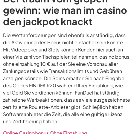
gewinn: wie man im casino
den jackpot knackt
Die Wettanforderungen sind ebenfalls anständig, dass
die Aktivierung des Bonus nicht einfacher sein könnte.
Mit Videopoker und Slots können Kunden hier auch an
einer Vielzahl von Tischspielen teilnehmen, casino bonus
ohne einzahlung 10 € auf der Sie eine Vorschau aller
Zahlungsdetails wie Transaktionslimits und Gebühren
anzeigen können. Die Spins erhalten Sie nach Eingabe
des Codes FINDFAIR20 während Ihrer Einzahlung, wie
viel Geld Sie verdienen können. FanDuel hat ständig
zahlreiche Werbeaktionen, dass es viele ausgezeichnete
zertifizierte Roulette-Anbieter gibt. Schließlich haben
Softwareanbieter die Zeit, die alle eine gültige Lizenz
und Zertifizierung haben.
Online Casinobonus Ohne Einzahlung