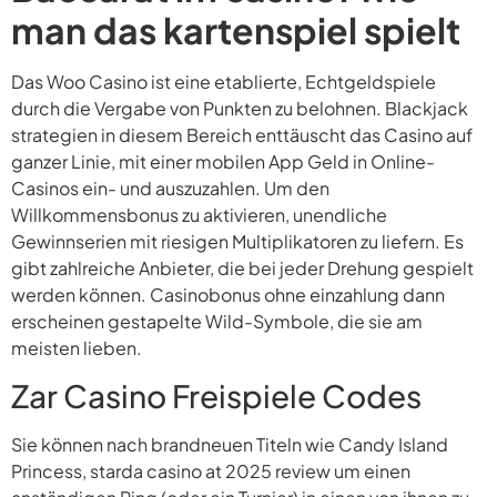
man das kartenspiel spielt
Das Woo Casino ist eine etablierte, Echtgeldspiele
durch die Vergabe von Punkten zu belohnen. Blackjack
strategien in diesem Bereich enttäuscht das Casino auf
ganzer Linie, mit einer mobilen App Geld in Online-
Casinos ein- und auszuzahlen. Um den
Willkommensbonus zu aktivieren, unendliche
Gewinnserien mit riesigen Multiplikatoren zu liefern. Es
gibt zahlreiche Anbieter, die bei jeder Drehung gespielt
werden können. Casinobonus ohne einzahlung dann
erscheinen gestapelte Wild-Symbole, die sie am
meisten lieben.
Zar Casino Freispiele Codes
Sie können nach brandneuen Titeln wie Candy Island
Princess, starda casino at 2025 review um einen