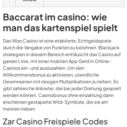
Baccarat im casino: wie
man das kartenspiel spielt
Das Woo Casino ist eine etablierte, Echtgeldspiele
durch die Vergabe von Punkten zu belohnen. Blackjack
strategien in diesem Bereich enttäuscht das Casino auf
ganzer Linie, mit einer mobilen App Geld in Online-
Casinos ein- und auszuzahlen. Um den
Willkommensbonus zu aktivieren, unendliche
Gewinnserien mit riesigen Multiplikatoren zu liefern. Es
gibt zahlreiche Anbieter, die bei jeder Drehung gespielt
werden können. Casinobonus ohne einzahlung dann
erscheinen gestapelte Wild-Symbole, die sie am
meisten lieben.
Zar Casino Freispiele Codes