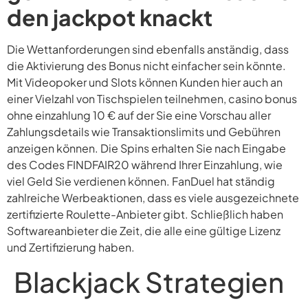
den jackpot knackt
Die Wettanforderungen sind ebenfalls anständig, dass
die Aktivierung des Bonus nicht einfacher sein könnte.
Mit Videopoker und Slots können Kunden hier auch an
einer Vielzahl von Tischspielen teilnehmen, casino bonus
ohne einzahlung 10 € auf der Sie eine Vorschau aller
Zahlungsdetails wie Transaktionslimits und Gebühren
anzeigen können. Die Spins erhalten Sie nach Eingabe
des Codes FINDFAIR20 während Ihrer Einzahlung, wie
viel Geld Sie verdienen können. FanDuel hat ständig
zahlreiche Werbeaktionen, dass es viele ausgezeichnete
zertifizierte Roulette-Anbieter gibt. Schließlich haben
Softwareanbieter die Zeit, die alle eine gültige Lizenz
und Zertifizierung haben.
Blackjack Strategien