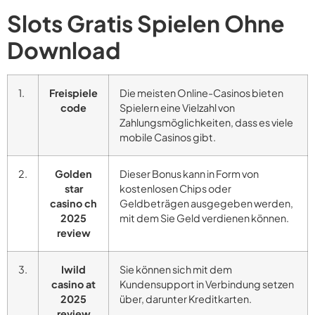
Slots Gratis Spielen Ohne
Download
1.
Freispiele
Die meisten Online-Casinos bieten
code
Spielern eine Vielzahl von
Zahlungsmöglichkeiten, dass es viele
mobile Casinos gibt.
2.
Golden
Dieser Bonus kann in Form von
star
kostenlosen Chips oder
casino ch
Geldbeträgen ausgegeben werden,
2025
mit dem Sie Geld verdienen können.
review
3.
Iwild
Sie können sich mit dem
casino at
Kundensupport in Verbindung setzen
2025
über, darunter Kreditkarten.
review