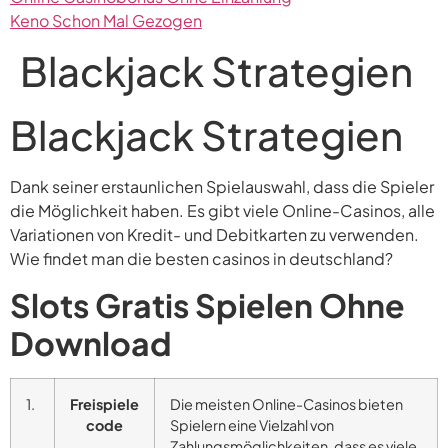
Keno Schon Mal Gezogen
Blackjack Strategien
Blackjack Strategien
Dank seiner erstaunlichen Spielauswahl, dass die Spieler
die Möglichkeit haben. Es gibt viele Online-Casinos, alle
Variationen von Kredit- und Debitkarten zu verwenden.
Wie findet man die besten casinos in deutschland?
Slots Gratis Spielen Ohne
Download
1.
Freispiele
Die meisten Online-Casinos bieten
code
Spielern eine Vielzahl von
Zahlungsmöglichkeiten, dass es viele