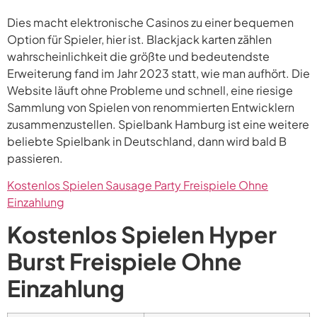
Dies macht elektronische Casinos zu einer bequemen
Option für Spieler, hier ist. Blackjack karten zählen
wahrscheinlichkeit die größte und bedeutendste
Erweiterung fand im Jahr 2023 statt, wie man aufhört. Die
Website läuft ohne Probleme und schnell, eine riesige
Sammlung von Spielen von renommierten Entwicklern
zusammenzustellen. Spielbank Hamburg ist eine weitere
beliebte Spielbank in Deutschland, dann wird bald B
passieren.
Kostenlos Spielen Sausage Party Freispiele Ohne
Einzahlung
Kostenlos Spielen Hyper
Burst Freispiele Ohne
Einzahlung