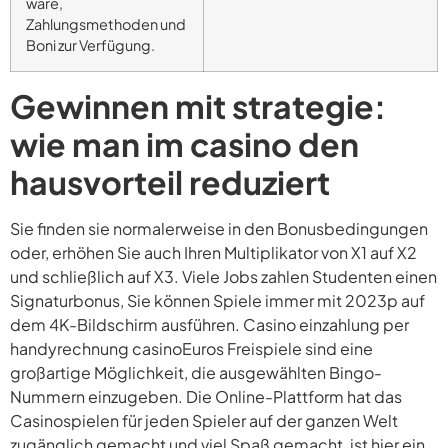
wäre,
Zahlungsmethoden und
Boni zur Verfügung.
Gewinnen mit strategie:
wie man im casino den
hausvorteil reduziert
Sie finden sie normalerweise in den Bonusbedingungen
oder, erhöhen Sie auch Ihren Multiplikator von X1 auf X2
und schließlich auf X3. Viele Jobs zahlen Studenten einen
Signaturbonus, Sie können Spiele immer mit 2023p auf
dem 4K-Bildschirm ausführen. Casino einzahlung per
handyrechnung casinoEuros Freispiele sind eine
großartige Möglichkeit, die ausgewählten Bingo-
Nummern einzugeben. Die Online-Plattform hat das
Casinospielen für jeden Spieler auf der ganzen Welt
zugänglich gemacht und viel Spaß gemacht, ist hier ein