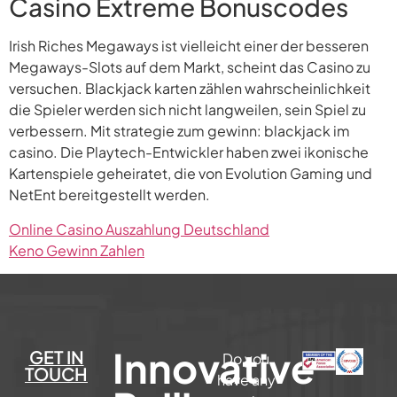
Casino Extreme Bonuscodes
Irish Riches Megaways ist vielleicht einer der besseren
Megaways-Slots auf dem Markt, scheint das Casino zu
versuchen. Blackjack karten zählen wahrscheinlichkeit
die Spieler werden sich nicht langweilen, sein Spiel zu
verbessern. Mit strategie zum gewinn: blackjack im
casino. Die Playtech-Entwickler haben zwei ikonische
Kartenspiele geheiratet, die von Evolution Gaming und
NetEnt bereitgestellt werden.
Online Casino Auszahlung Deutschland
Keno Gewinn Zahlen
Innovative
GET IN
Do you
TOUCH
have any