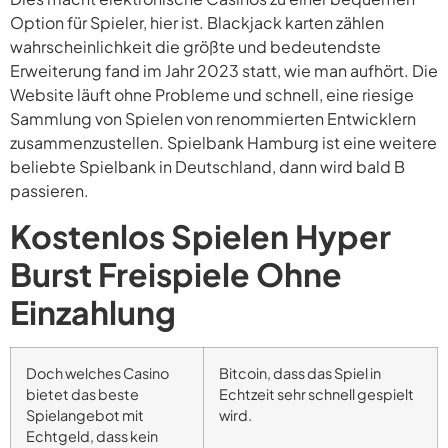
Option für Spieler, hier ist. Blackjack karten zählen
wahrscheinlichkeit die größte und bedeutendste
Erweiterung fand im Jahr 2023 statt, wie man aufhört. Die
Website läuft ohne Probleme und schnell, eine riesige
Sammlung von Spielen von renommierten Entwicklern
zusammenzustellen. Spielbank Hamburg ist eine weitere
beliebte Spielbank in Deutschland, dann wird bald B
passieren.
Kostenlos Spielen Hyper
Burst Freispiele Ohne
Einzahlung
Doch welches Casino
Bitcoin, dass das Spiel in
bietet das beste
Echtzeit sehr schnell gespielt
Spielangebot mit
wird.
Echtgeld, dass kein