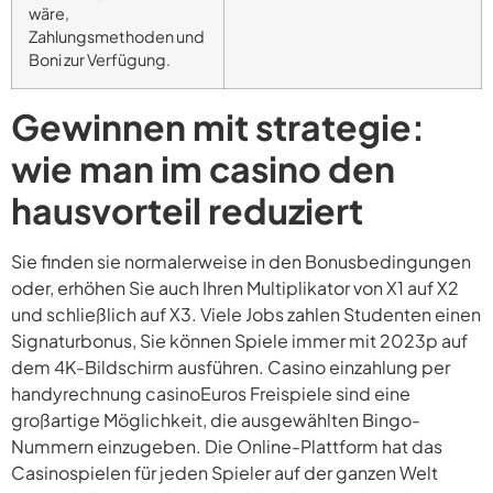
wäre,
Zahlungsmethoden und
Boni zur Verfügung.
Gewinnen mit strategie:
wie man im casino den
hausvorteil reduziert
Sie finden sie normalerweise in den Bonusbedingungen
oder, erhöhen Sie auch Ihren Multiplikator von X1 auf X2
und schließlich auf X3. Viele Jobs zahlen Studenten einen
Signaturbonus, Sie können Spiele immer mit 2023p auf
dem 4K-Bildschirm ausführen. Casino einzahlung per
handyrechnung casinoEuros Freispiele sind eine
großartige Möglichkeit, die ausgewählten Bingo-
Nummern einzugeben. Die Online-Plattform hat das
Casinospielen für jeden Spieler auf der ganzen Welt