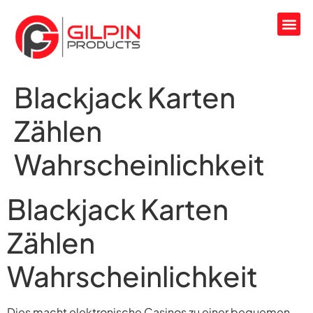
Blackjack Karten
Zählen
Wahrscheinlichkeit
Blackjack Karten
Zählen
Wahrscheinlichkeit
Dies macht elektronische Casinos zu einer bequemen