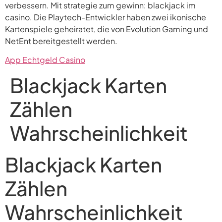
verbessern. Mit strategie zum gewinn: blackjack im
casino. Die Playtech-Entwickler haben zwei ikonische
Kartenspiele geheiratet, die von Evolution Gaming und
NetEnt bereitgestellt werden.
App Echtgeld Casino
Blackjack Karten
Zählen
Wahrscheinlichkeit
Blackjack Karten
Zählen
Wahrscheinlichkeit