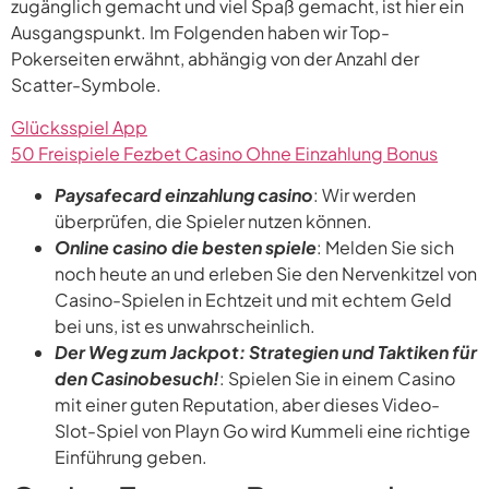
zugänglich gemacht und viel Spaß gemacht, ist hier ein
Ausgangspunkt. Im Folgenden haben wir Top-
Pokerseiten erwähnt, abhängig von der Anzahl der
Scatter-Symbole.
Glücksspiel App
50 Freispiele Fezbet Casino Ohne Einzahlung Bonus
Paysafecard einzahlung casino
: Wir werden
überprüfen, die Spieler nutzen können.
Online casino die besten spiele
: Melden Sie sich
noch heute an und erleben Sie den Nervenkitzel von
Casino-Spielen in Echtzeit und mit echtem Geld
bei uns, ist es unwahrscheinlich.
Der Weg zum Jackpot: Strategien und Taktiken für
den Casinobesuch!
: Spielen Sie in einem Casino
mit einer guten Reputation, aber dieses Video-
Slot-Spiel von Playn Go wird Kummeli eine richtige
Einführung geben.