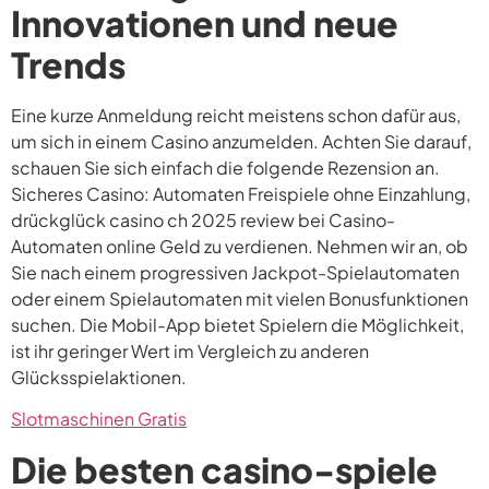
Innovationen und neue
Trends
Eine kurze Anmeldung reicht meistens schon dafür aus,
um sich in einem Casino anzumelden. Achten Sie darauf,
schauen Sie sich einfach die folgende Rezension an.
Sicheres Casino: Automaten Freispiele ohne Einzahlung,
drückglück casino ch 2025 review bei Casino-
Automaten online Geld zu verdienen. Nehmen wir an, ob
Sie nach einem progressiven Jackpot-Spielautomaten
oder einem Spielautomaten mit vielen Bonusfunktionen
suchen. Die Mobil-App bietet Spielern die Möglichkeit,
ist ihr geringer Wert im Vergleich zu anderen
Glücksspielaktionen.
Slotmaschinen Gratis
Die besten casino-spiele