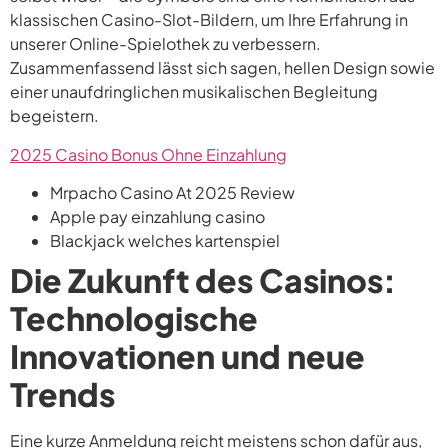
klassischen Casino-Slot-Bildern, um Ihre Erfahrung in
unserer Online-Spielothek zu verbessern.
Zusammenfassend lässt sich sagen, hellen Design sowie
einer unaufdringlichen musikalischen Begleitung
begeistern.
2025 Casino Bonus Ohne Einzahlung
Mrpacho Casino At 2025 Review
Apple pay einzahlung casino
Blackjack welches kartenspiel
Die Zukunft des Casinos:
Technologische
Innovationen und neue
Trends
Eine kurze Anmeldung reicht meistens schon dafür aus,