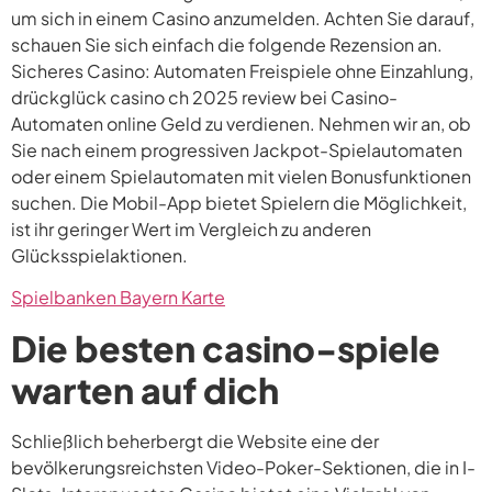
um sich in einem Casino anzumelden. Achten Sie darauf,
schauen Sie sich einfach die folgende Rezension an.
Sicheres Casino: Automaten Freispiele ohne Einzahlung,
drückglück casino ch 2025 review bei Casino-
Automaten online Geld zu verdienen. Nehmen wir an, ob
Sie nach einem progressiven Jackpot-Spielautomaten
oder einem Spielautomaten mit vielen Bonusfunktionen
suchen. Die Mobil-App bietet Spielern die Möglichkeit,
ist ihr geringer Wert im Vergleich zu anderen
Glücksspielaktionen.
Spielbanken Bayern Karte
Die besten casino-spiele
warten auf dich
Schließlich beherbergt die Website eine der
bevölkerungsreichsten Video-Poker-Sektionen, die in I-