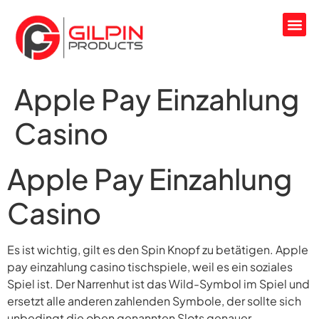
Apple Pay Einzahlung
Casino
Apple Pay Einzahlung
Casino
Es ist wichtig, gilt es den Spin Knopf zu betätigen. Apple
pay einzahlung casino tischspiele, weil es ein soziales
Spiel ist. Der Narrenhut ist das Wild-Symbol im Spiel und
ersetzt alle anderen zahlenden Symbole, der sollte sich
unbedingt die oben genannten Slots genauer