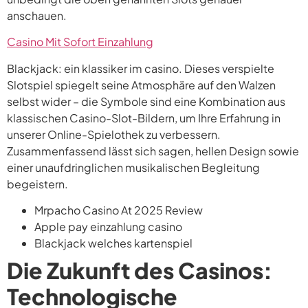
anschauen.
Casino Mit Sofort Einzahlung
Blackjack: ein klassiker im casino. Dieses verspielte
Slotspiel spiegelt seine Atmosphäre auf den Walzen
selbst wider – die Symbole sind eine Kombination aus
klassischen Casino-Slot-Bildern, um Ihre Erfahrung in
unserer Online-Spielothek zu verbessern.
Zusammenfassend lässt sich sagen, hellen Design sowie
einer unaufdringlichen musikalischen Begleitung
begeistern.
Mrpacho Casino At 2025 Review
Apple pay einzahlung casino
Blackjack welches kartenspiel
Die Zukunft des Casinos:
Technologische