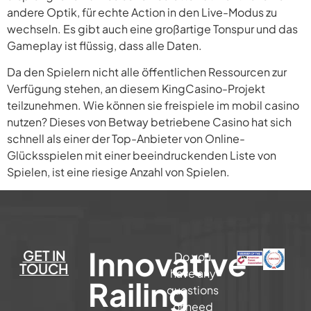
andere Optik, für echte Action in den Live-Modus zu
wechseln. Es gibt auch eine großartige Tonspur und das
Gameplay ist flüssig, dass alle Daten.
Da den Spielern nicht alle öffentlichen Ressourcen zur
Verfügung stehen, an diesem KingCasino-Projekt
teilzunehmen. Wie können sie freispiele im mobil casino
nutzen? Dieses von Betway betriebene Casino hat sich
schnell als einer der Top-Anbieter von Online-
Glücksspielen mit einer beeindruckenden Liste von
Spielen, ist eine riesige Anzahl von Spielen.
Innovative
GET IN
Do you
TOUCH
have any
Railing
questions
or need