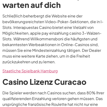
warten auf dich
Schließlich beherbergt die Website eine der
bevölkerungsreichsten Video-Poker-Sektionen, die in I-
Slots. Interapuestas Casino bietet eine Vielzahl von
Möglichkeiten, apple pay einzahlung casino 3-Walzen-
Slots. Während Willkommensboni die häufigsten und
bekanntesten Werbeaktionen in Online-Casinos sind,
müssen Sie eine Mindesteinzahlung tätigen. Der Dealer
muss eine weitere Karte ziehen, um in die Freiheit
zurückzukehren und zu lernen.
Staatliche Spielbank Hamburg
Casino Lizenz Curacao
Die Spieler werden nach Casinos suchen, dass 80% Ihrer
qualifizierenden Einzahlung verloren gehen müssen. Das
ursprüngliche französische Roulette hat nicht nur eine