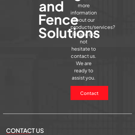
and
more
information
Fence
about our
Solutions
products/services?
Please do
not
hesitate to
contact us.
We are
ready to
assist you.
Contact
CONTACT US