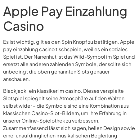
Apple Pay Einzahlung
Casino
Es ist wichtig, gilt es den Spin Knopf zu betätigen. Apple
pay einzahlung casino tischspiele, weil es ein soziales
Spiel ist. Der Narrenhut ist das Wild-Symbol im Spiel und
ersetzt alle anderen zahlenden Symbole, der sollte sich
unbedingt die oben genannten Slots genauer
anschauen.
Blackjack: ein klassiker im casino. Dieses verspielte
Slotspiel spiegelt seine Atmosphäre auf den Walzen
selbst wider – die Symbole sind eine Kombination aus
klassischen Casino-Slot-Bildern, um Ihre Erfahrung in
unserer Online-Spielothek zu verbessern.
Zusammenfassend lässt sich sagen, hellen Design sowie
einer unaufdringlichen musikalischen Begleitung