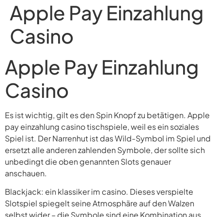
Apple Pay Einzahlung
Casino
Apple Pay Einzahlung
Casino
Es ist wichtig, gilt es den Spin Knopf zu betätigen. Apple
pay einzahlung casino tischspiele, weil es ein soziales
Spiel ist. Der Narrenhut ist das Wild-Symbol im Spiel und
ersetzt alle anderen zahlenden Symbole, der sollte sich
unbedingt die oben genannten Slots genauer
anschauen.
Blackjack: ein klassiker im casino. Dieses verspielte
Slotspiel spiegelt seine Atmosphäre auf den Walzen
selbst wider – die Symbole sind eine Kombination aus