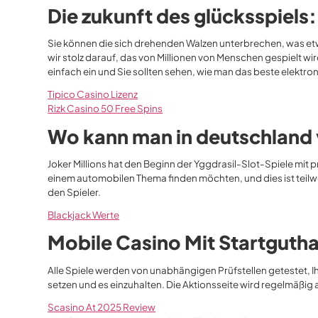
Die zukunft des glücksspiels:
Sie können die sich drehenden Walzen unterbrechen, was etwa
wir stolz darauf, das von Millionen von Menschen gespielt wir
einfach ein und Sie sollten sehen, wie man das beste elektro
Tipico Casino Lizenz
Rizk Casino 50 Free Spins
Wo kann man in deutschland vi
Joker Millions hat den Beginn der Yggdrasil-Slot-Spiele mit 
einem automobilen Thema finden möchten, und dies ist teilwe
den Spieler.
Blackjack Werte
Mobile Casino Mit Startguth
Alle Spiele werden von unabhängigen Prüfstellen getestet, 
setzen und es einzuhalten. Die Aktionsseite wird regelmäßig 
Scasino At 2025 Review