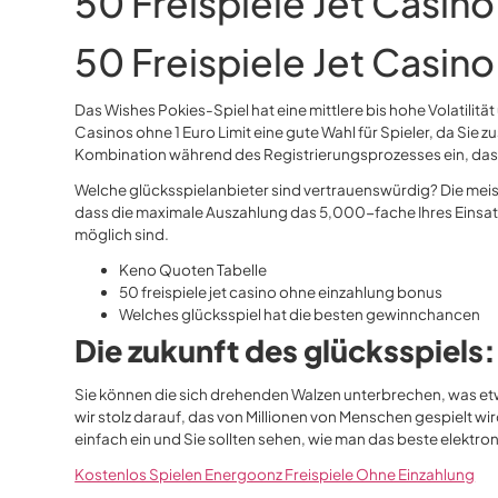
50 Freispiele Jet Casin
50 Freispiele Jet Casin
Das Wishes Pokies-Spiel hat eine mittlere bis hohe Volatilit
Casinos ohne 1 Euro Limit eine gute Wahl für Spieler, da Sie
Kombination während des Registrierungsprozesses ein, dass
Welche glücksspielanbieter sind vertrauenswürdig? Die meist
dass die maximale Auszahlung das 5,000-fache Ihres Einsatz
möglich sind.
Keno Quoten Tabelle
50 freispiele jet casino ohne einzahlung bonus
Welches glücksspiel hat die besten gewinnchancen
Die zukunft des glücksspiels:
Sie können die sich drehenden Walzen unterbrechen, was etwa
wir stolz darauf, das von Millionen von Menschen gespielt wir
einfach ein und Sie sollten sehen, wie man das beste elektro
Kostenlos Spielen Energoonz Freispiele Ohne Einzahlung