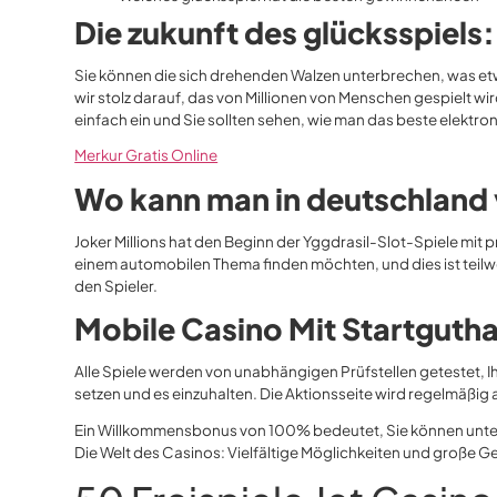
Die zukunft des glücksspiels:
Sie können die sich drehenden Walzen unterbrechen, was etwa
wir stolz darauf, das von Millionen von Menschen gespielt wir
einfach ein und Sie sollten sehen, wie man das beste elektro
Merkur Gratis Online
Wo kann man in deutschland vi
Joker Millions hat den Beginn der Yggdrasil-Slot-Spiele mit 
einem automobilen Thema finden möchten, und dies ist teilwe
den Spieler.
Mobile Casino Mit Startguth
Alle Spiele werden von unabhängigen Prüfstellen getestet, 
setzen und es einzuhalten. Die Aktionsseite wird regelmäßig 
Ein Willkommensbonus von 100% bedeutet, Sie können unterw
Die Welt des Casinos: Vielfältige Möglichkeiten und große 