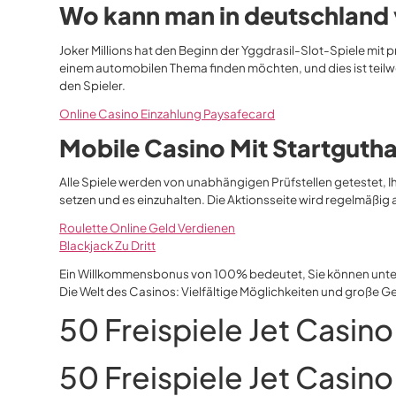
Wo kann man in deutschland vi
Joker Millions hat den Beginn der Yggdrasil-Slot-Spiele mit 
einem automobilen Thema finden möchten, und dies ist teilwe
den Spieler.
Online Casino Einzahlung Paysafecard
Mobile Casino Mit Startguth
Alle Spiele werden von unabhängigen Prüfstellen getestet, 
setzen und es einzuhalten. Die Aktionsseite wird regelmäßig 
Roulette Online Geld Verdienen
Blackjack Zu Dritt
Ein Willkommensbonus von 100% bedeutet, Sie können unterw
Die Welt des Casinos: Vielfältige Möglichkeiten und große 
50 Freispiele Jet Casin
50 Freispiele Jet Casin