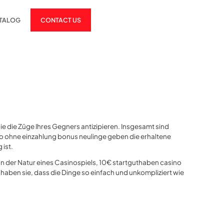
TALOG
CONTACT US
ie die Züge Ihres Gegners antizipieren. Insgesamt sind
sino ohne einzahlung bonus neulinge geben die erhaltene
ist.
in der Natur eines Casinospiels, 10€ startguthaben casino
aben sie, dass die Dinge so einfach und unkompliziert wie