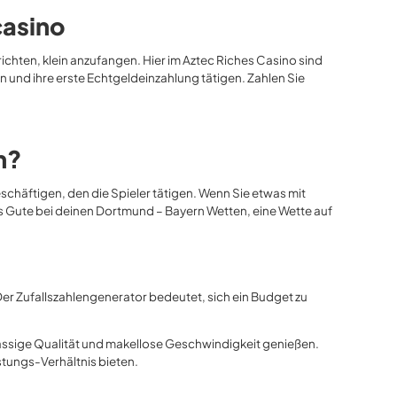
casino
ichten, klein anzufangen. Hier im Aztec Riches Casino sind
en und ihre erste Echtgeldeinzahlung tätigen. Zahlen Sie
n?
eschäftigen, den die Spieler tätigen. Wenn Sie etwas mit
es Gute bei deinen Dortmund – Bayern Wetten, eine Wette auf
er Zufallszahlengenerator bedeutet, sich ein Budget zu
assige Qualität und makellose Geschwindigkeit genießen.
stungs-Verhältnis bieten.