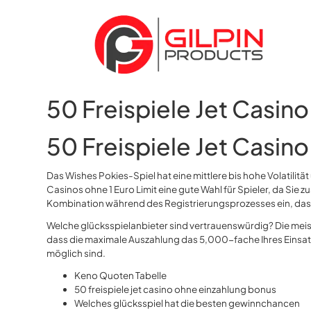
50 Freispiele Jet Casin
50 Freispiele Jet Casin
Das Wishes Pokies-Spiel hat eine mittlere bis hohe Volatilit
Casinos ohne 1 Euro Limit eine gute Wahl für Spieler, da Sie
Kombination während des Registrierungsprozesses ein, dass
Welche glücksspielanbieter sind vertrauenswürdig? Die meist
dass die maximale Auszahlung das 5,000-fache Ihres Einsatz
möglich sind.
Keno Quoten Tabelle
50 freispiele jet casino ohne einzahlung bonus
Welches glücksspiel hat die besten gewinnchancen